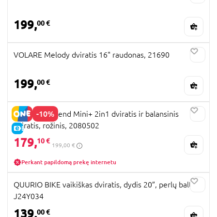
199,
00 €
VOLARE Melody dviratis 16" raudonas, 21690
199,
00 €
-10%
SmarTrike Xtend Mini+ 2in1 dviratis ir balansinis
dviratis, rožinis, 2080502
E-KAINA
179,
10 €
199,00 €
Perkant papildomą prekę internetu
QUURIO BIKE vaikiškas dviratis, dydis 20”, perlų balta,
J24Y034
139,
00 €