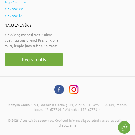
ToysPlanet.lv
KidZone.ee
KidZone.lv
NAUJIENLAIŠKIS
Kiekvieną mėnesį mes turime
ypatingų pasiūlymų! Prisijunk prie
mūsų ir apie juos sužinok pirmas!
Registruotis
Kotryna Group, UAB
, Dariaus ir Girėno g. 34, Vilnius, LIETUVA, LT-02189, Įmonės
kodas: 121673734, PVM kodas: LT216737314
© 2026 Visos teisės saugomos. Kopijuoti informaciją be administracijos sutikimo
draudžiama