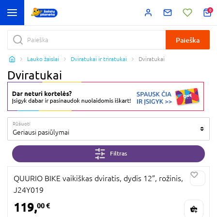
0
Paieška
Lauko žaislai
Dviratukai ir triratukai
Dviratukai
Dviratukai
Rūšiuoti
Geriausi pasiūlymai
Filtras
QUURIO BIKE vaikiškas dviratis, dydis 12”, rožinis,
J24Y019
119,
00 €