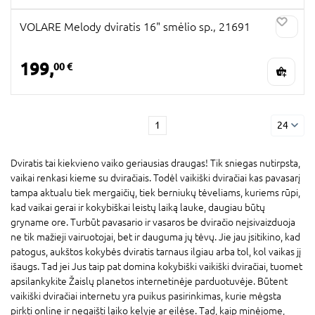
VOLARE Melody dviratis 16" smėlio sp., 21691
199,
00 €
1
24
Dviratis tai kiekvieno vaiko geriausias draugas! Tik sniegas nutirpsta,
vaikai renkasi kieme su dviračiais. Todėl vaikiški dviračiai kas pavasarį
tampa aktualu tiek mergaičių, tiek berniukų tėveliams, kuriems rūpi,
kad vaikai gerai ir kokybiškai leistų laiką lauke, daugiau būtų
gryname ore. Turbūt pavasario ir vasaros be dviračio neįsivaizduoja
ne tik mažieji vairuotojai, bet ir dauguma jų tėvų. Jie jau įsitikino, kad
patogus, aukštos kokybės dviratis tarnaus ilgiau arba tol, kol vaikas jį
išaugs. Tad jei Jus taip pat domina kokybiški vaikiški dviračiai, tuomet
apsilankykite Žaislų planetos internetinėje parduotuvėje. Būtent
vaikiški dviračiai internetu yra puikus pasirinkimas, kurie mėgsta
pirkti online ir negaišti laiko kelyje ar eilėse. Tad, kaip minėjome,