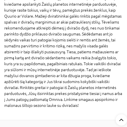
kviečiame apsilankyti Žaislų planetos internetinėje parduotuvėje,
kurioje rasite tokius, vaikų ir tėvų, pamėgtus prekės ženklus, kaip
Quurio ar Volare. Mažieji dviratininkai galės rinktis pagal mėgstamas
spalvas ir dviračių marginimus ar akiai patrauklesnį stilių. Tėveliams
rekomenduojame atkreipti dėmesį į dviračio dydį, nes nuo tinkamai
parinkto dydžio priklauso dviračio saugumas. Sėdėdamas ant jo
sėdynės vaikas turi patogiai kojomis siekti ir remtis ant žemės, tai
sumažins parvirtimo ir kritimo riziką, nes mažylis visada galės
atsiremti ir taip išlaikyti pusiausvyrą. Tiesa, patiems mažiausiems ar
pirmą kartą ant dviračio sėdantiems vaikams reikia žvalgytis tokio,
kuris yra su papildomais, pagalbiniais ratukais. Tokie vaikiški dviračiai
yra siūlomi ir mūsų internetinėje parduotuvėje. Tad jei ieškote
mažyliui dovanos gimtadienio ar kita džiugia proga, kviečiame
apžiūrėti šią kategoriją ir Jus tikrai sudomins kokybiški vaikiški
dviračiai. Rinkitės greitai ir patogiai iš Žaislų planetos internetinės
parduotuvės, Jūsų išsirinktas prekes pristatysime tiesiai į namus arba
į Jums patogų paštomatą Omniva. Linkime smagaus apsipirkimo ir
malonaus šiltojo sezono lauke su dviračiais!