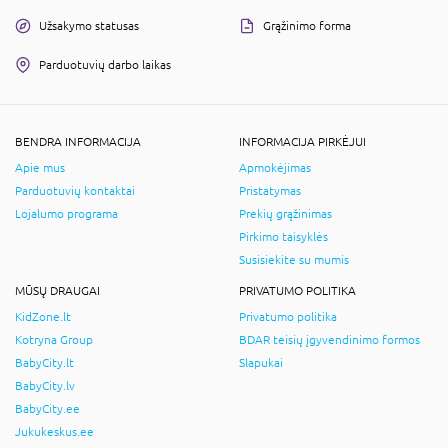
Užsakymo statusas
Grąžinimo forma
Parduotuvių darbo laikas
BENDRA INFORMACIJA
INFORMACIJA PIRKĖJUI
Apie mus
Apmokėjimas
Parduotuvių kontaktai
Pristatymas
Lojalumo programa
Prekių grąžinimas
Pirkimo taisyklės
Susisiekite su mumis
MŪSŲ DRAUGAI
PRIVATUMO POLITIKA
KidZone.lt
Privatumo politika
Kotryna Group
BDAR teisių įgyvendinimo formos
BabyCity.lt
Slapukai
BabyCity.lv
BabyCity.ee
Jukukeskus.ee