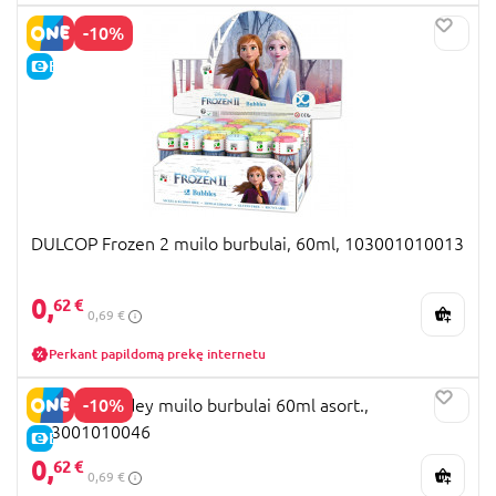
-10%
E-KAINA
DULCOP Frozen 2 muilo burbulai, 60ml, 103001010013
0,
62 €
0,69 €
Perkant papildomą prekę internetu
-10%
DULCOP Spidey muilo burbulai 60ml asort.,
103001010046
E-KAINA
0,
62 €
0,69 €