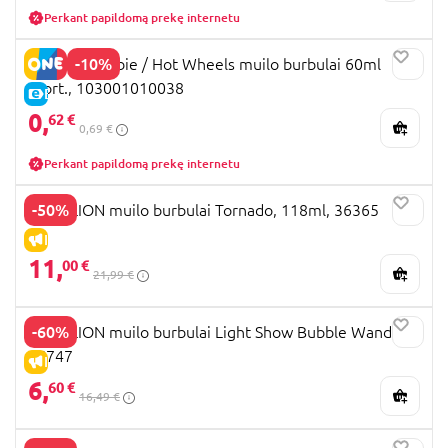
Perkant papildomą prekę internetu
-10%
DULCOP Barbie / Hot Wheels muilo burbulai 60ml
asort., 103001010038
E-KAINA
0,
62 €
0,69 €
Perkant papildomą prekę internetu
-50%
GAZILLION muilo burbulai Tornado, 118ml, 36365
IŠPARDAVIMAS
11,
00 €
21,99 €
-60%
GAZILLION muilo burbulai Light Show Bubble Wand,
36747
IŠPARDAVIMAS
6,
60 €
16,49 €