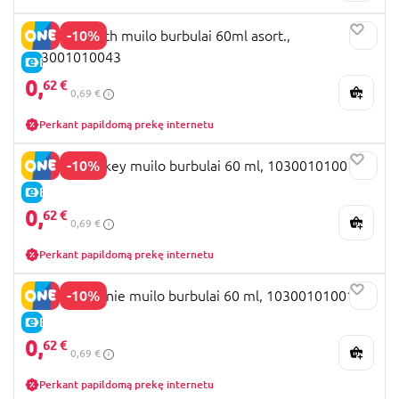
-10%
DULCOP Stitch muilo burbulai 60ml asort.,
103001010043
E-KAINA
0,
62 €
0,69 €
Perkant papildomą prekę internetu
-10%
DULCOP Mickey muilo burbulai 60 ml, 103001010010
E-KAINA
0,
62 €
0,69 €
Perkant papildomą prekę internetu
-10%
DULCOP Minnie muilo burbulai 60 ml, 103001010011
E-KAINA
0,
62 €
0,69 €
Perkant papildomą prekę internetu