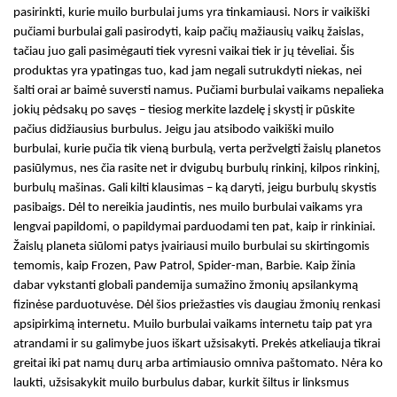
pasirinkti, kurie
muilo burbulai
jums yra tinkamiausi. Nors ir
vaikiški
pučiami burbulai
gali pasirodyti, kaip pačių mažiausių vaikų žaislas,
tačiau juo gali pasimėgauti tiek vyresni vaikai tiek ir jų tėveliai. Šis
produktas yra ypatingas tuo, kad jam negali sutrukdyti niekas, nei
šalti orai ar baimė suversti namus.
Pučiami burbulai vaikams
nepalieka
jokių pėdsakų po savęs – tiesiog merkite lazdelę į skystį ir pūskite
pačius didžiausius burbulus. Jeigu jau atsibodo
vaikiški muilo
burbulai
, kurie pučia tik vieną burbulą, verta peržvelgti žaislų planetos
pasiūlymus, nes čia rasite net ir dvigubų burbulų rinkinį, kilpos rinkinį,
burbulų mašinas. Gali kilti klausimas – ką daryti, jeigu burbulų skystis
pasibaigs. Dėl to nereikia jaudintis, nes
muilo burbulai vaikams
yra
lengvai papildomi, o papildymai parduodami ten pat, kaip ir rinkiniai.
Žaislų planeta siūlomi patys įvairiausi
muilo burbulai
su skirtingomis
temomis, kaip Frozen, Paw Patrol, Spider-man, Barbie. Kaip žinia
dabar vykstanti globali pandemija sumažino žmonių apsilankymą
fizinėse parduotuvėse. Dėl šios priežasties vis daugiau žmonių renkasi
apsipirkimą internetu
. Muilo burbulai vaikams internetu
taip pat yra
atrandami ir su galimybe juos iškart užsisakyti. Prekės atkeliauja tikrai
greitai iki pat namų durų arba artimiausio omniva paštomato. Nėra ko
laukti, užsisakykit muilo burbulus dabar, kurkit šiltus ir linksmus