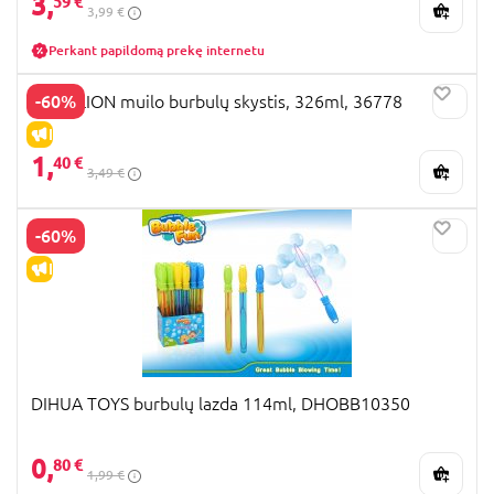
3,
59 €
3,99 €
Perkant papildomą prekę internetu
-60%
GAZILLION muilo burbulų skystis, 326ml, 36778
IŠPARDAVIMAS
1,
40 €
3,49 €
-60%
IŠPARDAVIMAS
DIHUA TOYS burbulų lazda 114ml, DHOBB10350
0,
80 €
1,99 €