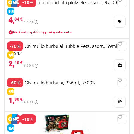
-10%
PAW PATROL muilo burbulų plokšelė, assort., 97-0023
E-KAINA
4,
04 €
4,49 €
Perkant papildomą prekę internetu
-70%
GAZILLION muilo burbulai Bubble Pets, asort., 59ml,
36542
IŠPARDAVIMAS
2,
10 €
6,99 €
-60%
GAZILLION muilo burbulai, 236ml, 35003
IŠPARDAVIMAS
1,
80 €
4,49 €
-10%
E-KAINA