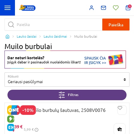
0
Paieška
Lauko žaislai
Lauko žaidimai
Muilo burbulai
Muilo burbulai
Rūšiuoti
Geriausi pasiūlymai
Filtras
-10%
Capybara muilo burbulų šautuvas, 2508V0076
NAUJA PREKĖ
5,
39 €
E-KAINA
5,99 €