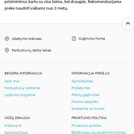
prisiminimus kartu su visa šeima, bei draugais. Rekomenduojama
preke naudoti vaikams nuo 3 metų.
Užsakymo statusas
Grąžinimo forma
Parduotuvių darbo laikas
BENDRA INFORMACIJA
INFORMACIJA PIRKĖJUI
Apie mus
Apmokėjimas
Parduotuvių kontaktai
Pristatymas
Lojalumo programa
Prekių grąžinimas
Pirkimo taisyklės
Susisiekite su mumis
MŪSŲ DRAUGAI
PRIVATUMO POLITIKA
KidZone.lt
Privatumo politika
Kotryna Group
BDAR teisių įgyvendinimo formos