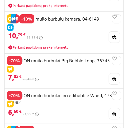
Perkant papildomą prekę internetu
-10%
HELLO KITTY muilo burbulų kamera, 04-6149
E-KAINA
10,
79 €
11,99 €
Perkant papildomą prekę internetu
-70%
GAZILLION muilo burbulai Big Bubble Loop, 36745
IŠPARDAVIMAS
7,
05 €
23,49 €
-70%
GAZILLION muilo burbulai Incredibubble Wand, 473ml,
38082
IŠPARDAVIMAS
6,
60 €
21,99 €