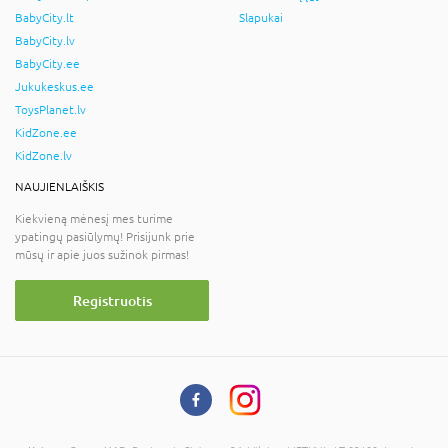
BabyCity.lt
Slapukai
BabyCity.lv
BabyCity.ee
Jukukeskus.ee
ToysPlanet.lv
KidZone.ee
KidZone.lv
NAUJIENLAIŠKIS
Kiekvieną mėnesį mes turime
ypatingų pasiūlymų! Prisijunk prie
mūsų ir apie juos sužinok pirmas!
Registruotis