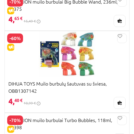
-70%
GAZILLION muilo burbulai Big Bubble Wand, 236ml,
35375
IŠPARDAVIMAS
4,
65 €
15,49 €
-60%
IŠPARDAVIMAS
DIHUA TOYS Muilo burbulų šautuvas su šviesa,
OBB1307142
4,
40 €
10,99 €
-70%
GAZILLION muilo burbulai Turbo Bubbles, 118ml,
36398
IŠPARDAVIMAS