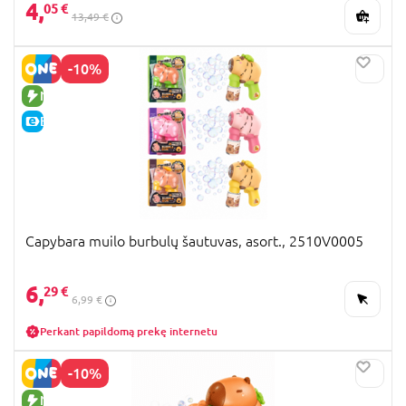
4,
05 €
13,49 €
-10%
NAUJA PREKĖ
E-KAINA
Capybara muilo burbulų šautuvas, asort., 2510V0005
6,
29 €
6,99 €
Perkant papildomą prekę internetu
-10%
NAUJA PREKĖ