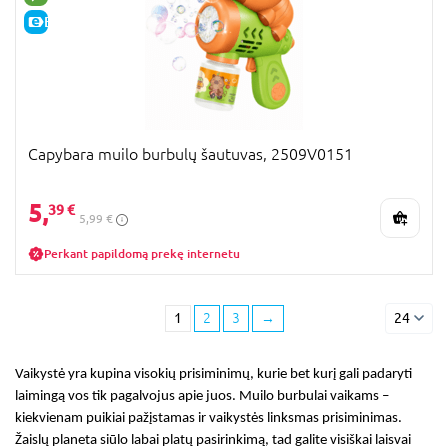
E-KAINA
Capybara muilo burbulų šautuvas, 2509V0151
5,
39 €
5,99 €
Perkant papildomą prekę internetu
1
2
3
→
24
Vaikystė yra kupina visokių prisiminimų, kurie bet kurį gali padaryti
laimingą vos tik pagalvojus apie juos.
Muilo burbulai vaikams
–
kiekvienam puikiai pažįstamas ir vaikystės linksmas prisiminimas.
Žaislų planeta siūlo labai platų pasirinkimą, tad galite visiškai laisvai