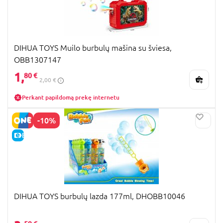
DIHUA TOYS Muilo burbulų mašina su šviesa,
OBB1307147
1,
80 €
2,00 €
Perkant papildomą prekę internetu
-10%
E-KAINA
DIHUA TOYS burbulų lazda 177ml, DHOBB10046