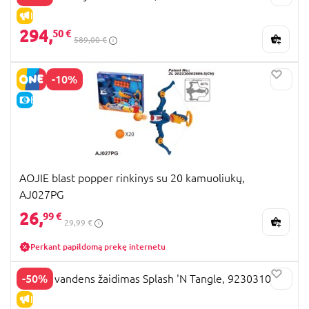
IŠPARDAVIMAS
294,
50 €
589,00 €
-10%
E-KAINA
AOJIE blast popper rinkinys su 20 kamuoliukų,
AJ027PG
26,
99 €
29,99 €
Perkant papildomą prekę internetu
-50%
WAHU vandens žaidimas Splash 'N Tangle, 923031006
IŠPARDAVIMAS