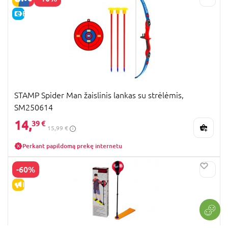
E-KAINA
STAMP Spider Man žaislinis lankas su strėlėmis,
SM250614
14,
39 €
15,99 €
Perkant papildomą prekę internetu
-60%
IŠPARDAVIMAS