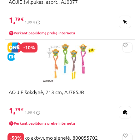
AOJIE švilpukas, asort., AJ0077
1,
79 €
1,99 €
Perkant papildomą prekę internetu
-10%
E-KAINA
AO JIE šokdynė, 213 cm, AJ785JR
1,
79 €
1,99 €
Perkant papildomą prekę internetu
-50%
BIG lauko aktyvumo sienelė, 800055702