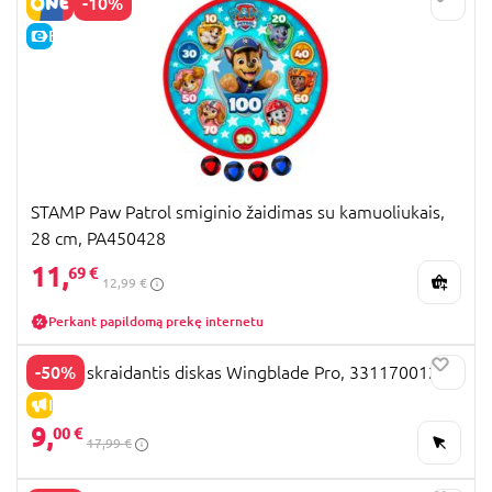
-10%
E-KAINA
STAMP Paw Patrol smiginio žaidimas su kamuoliukais,
28 cm, PA450428
11,
69 €
12,99 €
Perkant papildomą prekę internetu
-50%
WAHU skraidantis diskas Wingblade Pro, 331170012
IŠPARDAVIMAS
9,
00 €
17,99 €