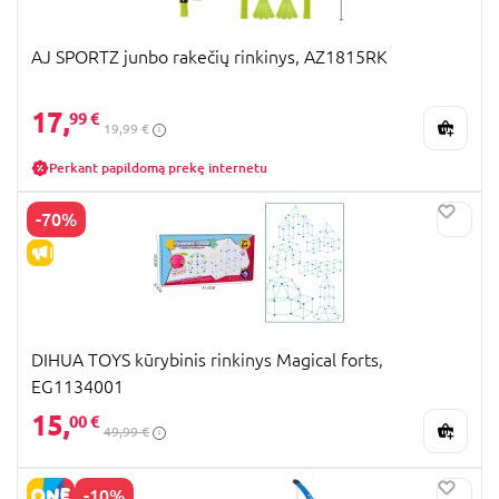
AJ SPORTZ junbo rakečių rinkinys, AZ1815RK
17,
99 €
19,99 €
Perkant papildomą prekę internetu
-70%
IŠPARDAVIMAS
DIHUA TOYS kūrybinis rinkinys Magical forts,
EG1134001
15,
00 €
49,99 €
-10%