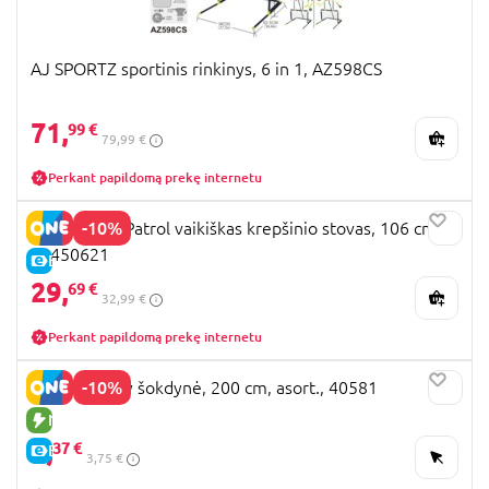
AJ SPORTZ sportinis rinkinys, 6 in 1, AZ598CS
71,
99 €
79,99 €
Perkant papildomą prekę internetu
-10%
STAMP Paw Patrol vaikiškas krepšinio stovas, 106 cm,
PA450621
E-KAINA
29,
69 €
32,99 €
Perkant papildomą prekę internetu
-10%
JOHN Disney šokdynė, 200 cm, asort., 40581
NAUJA PREKĖ
3,
37 €
E-KAINA
3,75 €