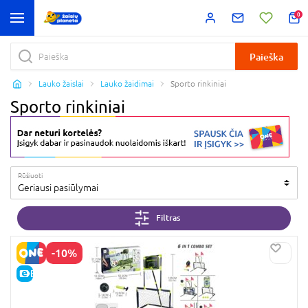
0
Paieška
Lauko žaislai
Lauko žaidimai
Sporto rinkiniai
Sporto rinkiniai
Rūšiuoti
Geriausi pasiūlymai
Filtras
-10%
E-KAINA