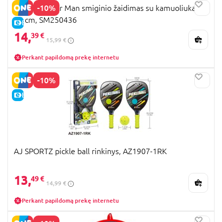
-10%
STAMP Spider Man smiginio žaidimas su kamuoliukais,
36 cm, SM250436
E-KAINA
14,
39 €
15,99 €
Perkant papildomą prekę internetu
-10%
E-KAINA
AJ SPORTZ pickle ball rinkinys, AZ1907-1RK
13,
49 €
14,99 €
Perkant papildomą prekę internetu