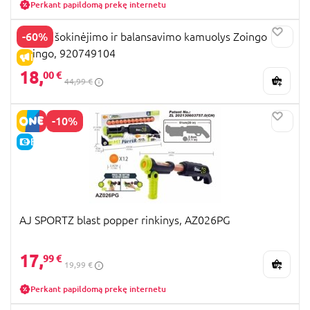
Perkant papildomą prekę internetu
-60%
WAHU šokinėjimo ir balansavimo kamuolys Zoingo
Boingo, 920749104
IŠPARDAVIMAS
18,
00 €
44,99 €
-10%
E-KAINA
AJ SPORTZ blast popper rinkinys, AZ026PG
17,
99 €
19,99 €
Perkant papildomą prekę internetu