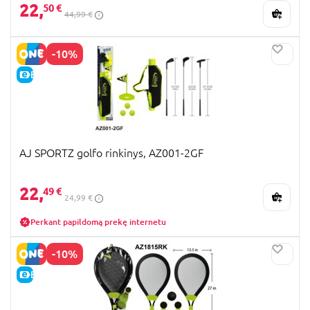
22,
50 €
44,99 €
-10%
E-KAINA
AJ SPORTZ golfo rinkinys, AZ001-2GF
22,
49 €
24,99 €
Perkant papildomą prekę internetu
-10%
E-KAINA