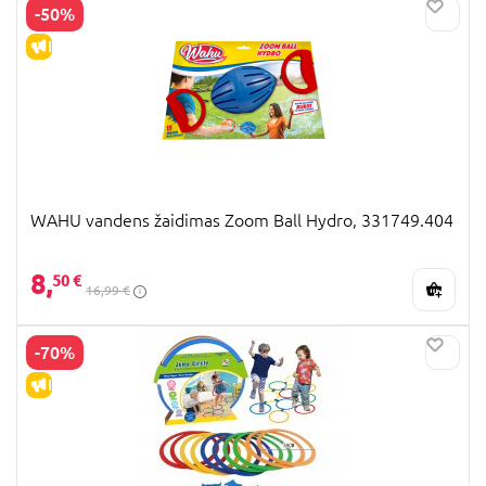
-50%
IŠPARDAVIMAS
WAHU vandens žaidimas Zoom Ball Hydro, 331749.404
8,
50 €
16,99 €
-70%
IŠPARDAVIMAS