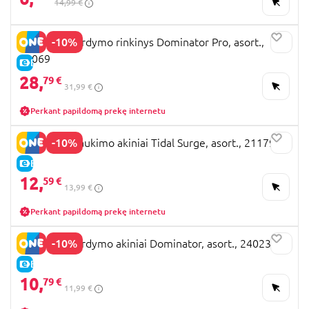
14,99 €
-10%
BESTWAY nardymo rinkinys Dominator Pro, asort.,
24069
E-KAINA
28,
79 €
31,99 €
Perkant papildomą prekę internetu
-10%
BESTWAY plaukimo akiniai Tidal Surge, asort., 21179
E-KAINA
12,
59 €
13,99 €
Perkant papildomą prekę internetu
-10%
BESTWAY nardymo akiniai Dominator, asort., 24023
E-KAINA
10,
79 €
11,99 €