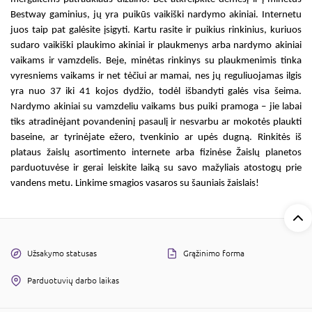
Bestway gaminius, jų yra puikūs
vaikiški nardymo akiniai. Internetu
juos taip pat galėsite įsigyti. Kartu rasite ir puikius rinkinius, kuriuos
sudaro
vaikiški plaukimo akiniai
ir plaukmenys arba
nardymo akiniai
vaikams
ir vamzdelis. Beje, minėtas rinkinys su plaukmenimis tinka
vyresniems vaikams ir net tėčiui ar mamai, nes jų reguliuojamas ilgis
yra nuo 37 iki 41 kojos dydžio, todėl išbandyti galės visa šeima.
Nardymo akiniai su vamzdeliu vaikams
bus puiki pramoga – jie labai
tiks atradinėjant povandeninį pasaulį ir nesvarbu ar mokotės plaukti
baseine, ar tyrinėjate ežero, tvenkinio ar upės dugną. Rinkitės iš
plataus žaislų asortimento internete arba fizinėse Žaislų planetos
parduotuvėse ir gerai leiskite laiką su savo mažyliais atostogų prie
vandens metu. Linkime smagios vasaros su šauniais žaislais!
Užsakymo statusas
Grąžinimo forma
Parduotuvių darbo laikas