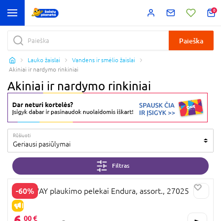
0
Paieška
Lauko žaislai
Vandens ir smėlio žaislai
Akiniai ir nardymo rinkiniai
Akiniai ir nardymo rinkiniai
Rūšiuoti
Geriausi pasiūlymai
Filtras
-60%
BESTWAY plaukimo pelekai Endura, assort., 27025
IŠPARDAVIMAS
6,
00 €