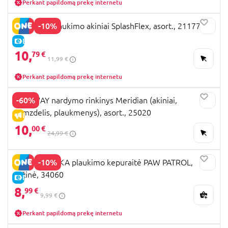
Perkant papildomą prekę internetu
-10%
BESTWAY plaukimo akiniai SplashFlex, asort., 21177
E-KAINA
10,
79 €
11,99 €
Perkant papildomą prekę internetu
-60%
BESTWAY nardymo rinkinys Meridian (akiniai,
vamzdelis, plaukmenys), asort., 25020
IŠPARDAVIMAS
10,
00 €
24,99 €
-10%
SEVEN POLSKA plaukimo kepuraitė PAW PATROL,
rožinė, 34060
E-KAINA
8,
99 €
9,99 €
Perkant papildomą prekę internetu