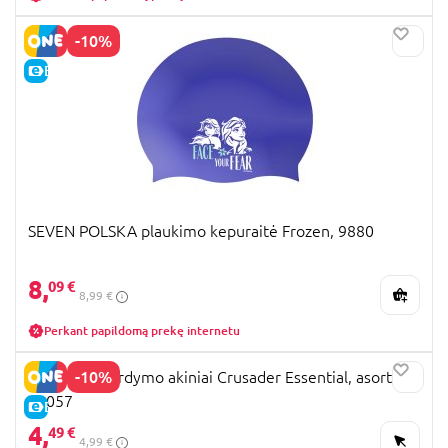
-10%
E-KAINA
SEVEN POLSKA plaukimo kepuraitė Frozen, 9880
8,
09 €
8,99 €
Perkant papildomą prekę internetu
-10%
BESTWAY nardymo akiniai Crusader Essential, asort.,
22057
E-KAINA
4,
49 €
4,99 €