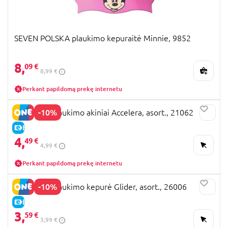
SEVEN POLSKA plaukimo kepuraitė Minnie, 9852
8,
09 €
8,99 €
Perkant papildomą prekę internetu
-10%
BESTWAY plaukimo akiniai Accelera, asort., 21062
E-KAINA
4,
49 €
4,99 €
Perkant papildomą prekę internetu
-10%
BESTWAY plaukimo kepurė Glider, asort., 26006
E-KAINA
3,
59 €
3,99 €