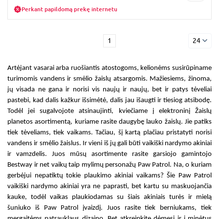
Perkant papildomą prekę internetu
1
24
Artėjant vasarai arba ruošiantis atostogoms, kelionėms susirūpiname
turimomis vandens ir smėlio žaislų atsargomis. Mažiesiems, žinoma,
jų visada ne gana ir norisi vis naujų ir naujų, bet ir patys tėveliai
pastebi, kad dalis kažkur išsimėtė, dalis jau išaugti ir tiesiog atsibodę.
Todėl jei sugalvojote atsinaujinti, kviečiame į elektroninį Žaislų
planetos asortimentą, kuriame rasite daugybę lauko žaislų. Jie patiks
tiek tėveliams, tiek vaikams. Tačiau, šį kartą plačiau pristatyti norisi
vandens ir smėlio žaislus. Ir vieni iš jų gali būti
vaikiški nardymo akiniai
ir vamzdelis
. Juos mūsų asortimente rasite garsiojo gamintojo
Bestway ir net vaikų taip mylimų personažų Paw Patrol. Na, o kuriam
gerbėjui nepatiktų tokie
plaukimo akiniai vaikams
? Šie Paw Patrol
vaikiški nardymo akiniai
yra ne paprasti, bet kartu su maskuojančia
kauke, todėl vaikas plaukiodamas su šiais akiniais turės ir mielą
šuniuko iš Paw Patrol įvaizdį. Juos rasite tiek berniukams, tiek
mergaitėms patrauklaus dizaino. Bet atkreipkite dėmesį ir į minėtus