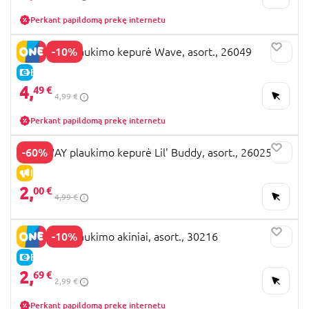
Perkant papildomą prekę internetu
-10%
BESTWAY plaukimo kepurė Wave, asort., 26049
E-KAINA
4,
49 €
4,99 €
Perkant papildomą prekę internetu
-60%
BESTWAY plaukimo kepurė Lil' Buddy, asort., 26025
IŠPARDAVIMAS
2,
00 €
4,99 €
-10%
BESTWAY plaukimo akiniai, asort., 30216
E-KAINA
2,
69 €
2,99 €
Perkant papildomą prekę internetu