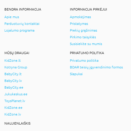
BENDRA INFORMACIJA
INFORMACIJA PIRKĖJUI
Apie mus
Apmokėjimas
Parduotuvių kontaktai
Pristatymas
Lojalumo programa
Prekių grąžinimas
Pirkimo taisyklės
Susisiekite su mumis
MŪSŲ DRAUGAI
PRIVATUMO POLITIKA
KidZone.lt
Privatumo politika
Kotryna Group
BDAR teisių įgyvendinimo formos
BabyCity.lt
Slapukai
BabyCity.lv
BabyCity.ee
Jukukeskus.ee
ToysPlanet.lv
KidZone.ee
KidZone.lv
NAUJIENLAIŠKIS