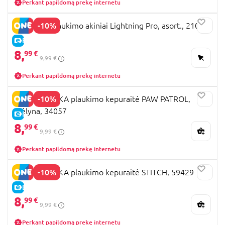
Perkant papildomą prekę internetu
-10%
BESTWAY plaukimo akiniai Lightning Pro, asort., 21065
E-KAINA
8,
99 €
9,99 €
Perkant papildomą prekę internetu
-10%
SEVEN POLSKA plaukimo kepuraitė PAW PATROL,
mėlyna, 34057
E-KAINA
8,
99 €
9,99 €
Perkant papildomą prekę internetu
-10%
SEVEN POLSKA plaukimo kepuraitė STITCH, 59429
E-KAINA
8,
99 €
9,99 €
Perkant papildomą prekę internetu