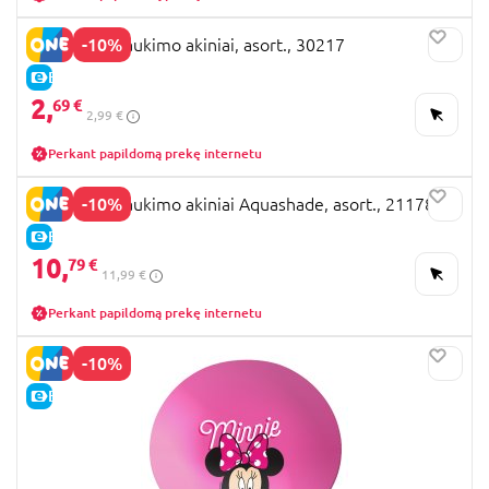
-10%
BESTWAY plaukimo akiniai, asort., 30217
E-KAINA
2,
69 €
2,99 €
Perkant papildomą prekę internetu
-10%
BESTWAY plaukimo akiniai Aquashade, asort., 21178
E-KAINA
10,
79 €
11,99 €
Perkant papildomą prekę internetu
-10%
E-KAINA