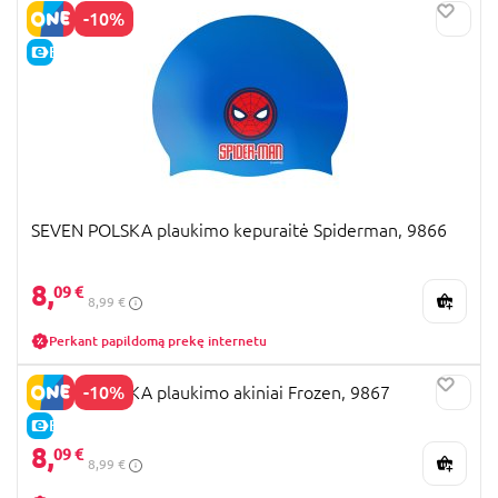
-10%
E-KAINA
SEVEN POLSKA plaukimo kepuraitė Spiderman, 9866
8,
09 €
8,99 €
Perkant papildomą prekę internetu
-10%
SEVEN POLSKA plaukimo akiniai Frozen, 9867
E-KAINA
8,
09 €
8,99 €