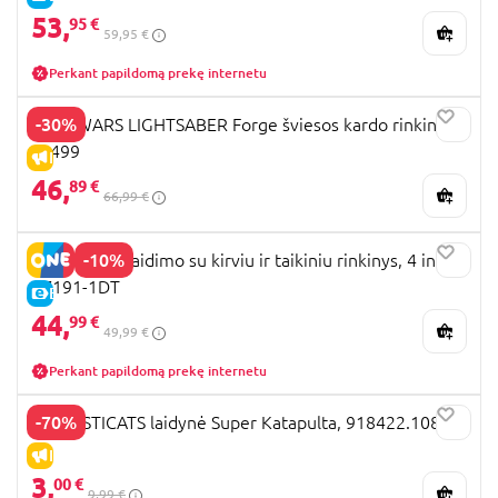
53,
95 €
59,95 €
Perkant papildomą prekę internetu
-30%
STAR WARS LIGHTSABER Forge šviesos kardo rinkinys,
F9499
IŠPARDAVIMAS
46,
89 €
66,99 €
-10%
AJ SPORTZ žaidimo su kirviu ir taikiniu rinkinys, 4 in 1,
AZ191-1DT
E-KAINA
44,
99 €
49,99 €
Perkant papildomą prekę internetu
-70%
FANTASTICATS laidynė Super Katapulta, 918422.108
IŠPARDAVIMAS
3,
00 €
9,99 €