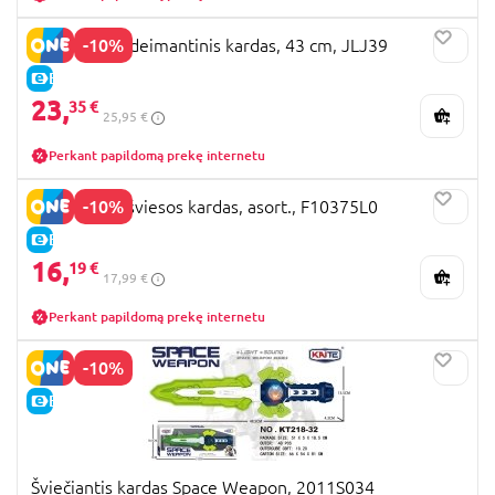
-10%
MINECRAFT deimantinis kardas, 43 cm, JLJ39
E-KAINA
23,
35 €
25,95 €
Perkant papildomą prekę internetu
-10%
STAR WARS šviesos kardas, asort., F10375L0
E-KAINA
16,
19 €
17,99 €
Perkant papildomą prekę internetu
-10%
E-KAINA
Šviečiantis kardas Space Weapon, 2011S034