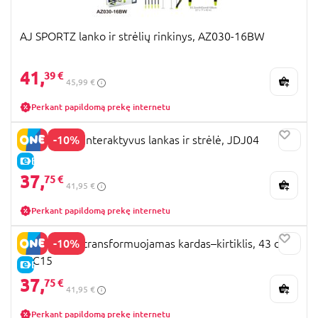
AJ SPORTZ lanko ir strėlių rinkinys, AZ030-16BW
41,
39 €
45,99 €
Perkant papildomą prekę internetu
-10%
MINECRAFT interaktyvus lankas ir strėlė, JDJ04
E-KAINA
37,
75 €
41,95 €
Perkant papildomą prekę internetu
-10%
MINECRAFT transformuojamas kardas–kirtiklis, 43 cm,
JKC15
E-KAINA
37,
75 €
41,95 €
Perkant papildomą prekę internetu