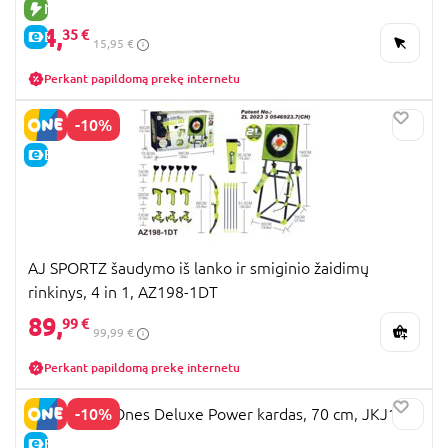
NAUJA PREKĖ
14,
35 €
E-KAINA
15,95 €
Perkant papildomą prekę internetu
-10%
E-KAINA
AJ SPORTZ šaudymo iš lanko ir smiginio žaidimų
rinkinys, 4 in 1, AZ198-1DT
89,
99 €
99,99 €
Perkant papildomą prekę internetu
-10%
MOTU First Ones Deluxe Power kardas, 70 cm, JKJ17
E-KAINA