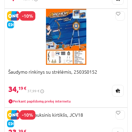
-10%
E-KAINA
Šaudymo rinkinys su strėlėmis, 2503S0152
34,
19 €
37,99 €
Perkant papildomą prekę internetu
-10%
MINECRAFT auksinis kirtiklis, JCV18
E-KAINA
39 €