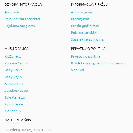
BENDRA INFORMACIJA
INFORMACIJA PIRKĖJUI
Apie mus
Apmokėjimas
Parduotuvių kontaktai
Pristatymas
Lojalumo programa
Prekių grąžinimas
Pirkimo taisyklės
Susisiekite su mumis
MŪSŲ DRAUGAI
PRIVATUMO POLITIKA
KidZone.lt
Privatumo politika
Kotryna Group
BDAR teisių įgyvendinimo formos
BabyCity.lt
Slapukai
BabyCity.lv
BabyCity.ee
Jukukeskus.ee
ToysPlanet.lv
KidZone.ee
KidZone.lv
NAUJIENLAIŠKIS
Kiekvieną mėnesį mes turime