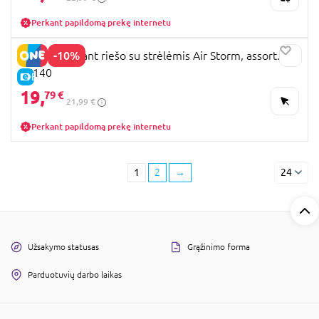
Perkant papildomą prekę internetu
-10%
ZING lankas ant riešo su strėlėmis Air Storm, assort.,
AS140
E-KAINA
19,
79 €
21,99 €
Perkant papildomą prekę internetu
1
2
→
24
Užsakymo statusas
Grąžinimo forma
Parduotuvių darbo laikas