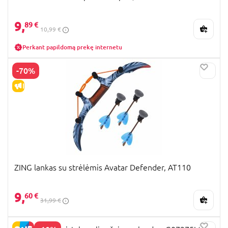
9,
89 €
10,99 €
Perkant papildomą prekę internetu
-70%
IŠPARDAVIMAS
ZING lankas su strėlėmis Avatar Defender, AT110
9,
60 €
31,99 €