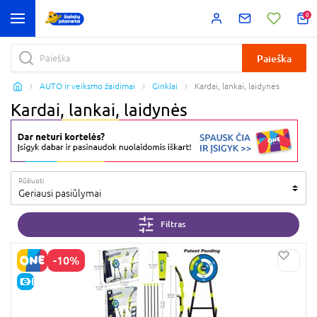
0
Paieška
AUTO ir veiksmo žaidimai
Ginklai
Kardai, lankai, laidynės
Kardai, lankai, laidynės
Rūšiuoti
Geriausi pasiūlymai
Filtras
-10%
E-KAINA