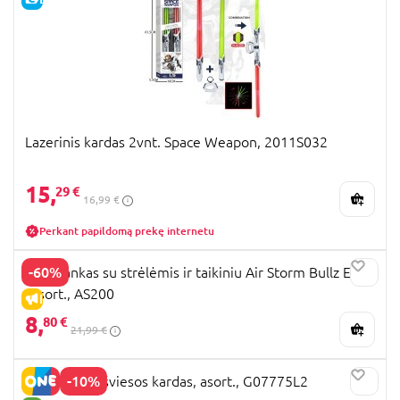
Lazerinis kardas 2vnt. Space Weapon, 2011S032
15,
29 €
16,99 €
Perkant papildomą prekę internetu
-60%
ZING lankas su strėlėmis ir taikiniu Air Storm Bullz Eye,
assort., AS200
IŠPARDAVIMAS
8,
80 €
21,99 €
-10%
STAR WARS šviesos kardas, asort., G07775L2