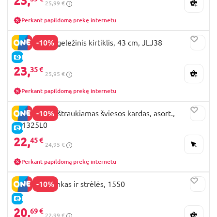
23,
25,99 €
Perkant papildomą prekę internetu
-10%
MINECRAFT geležinis kirtiklis, 43 cm, JLJ38
E-KAINA
23,
35 €
25,95 €
Perkant papildomą prekę internetu
-10%
STAR WARS ištraukiamas šviesos kardas, asort.,
F11325L0
E-KAINA
22,
45 €
24,95 €
Perkant papildomą prekę internetu
-10%
GUNTHER lankas ir strėlės, 1550
E-KAINA
20,
69 €
22,99 €