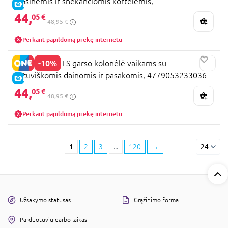
lopšinėmis ir šnekančiomis kortelėmis,
E-KAINA
4779053233227
44,
05 €
48,95 €
Perkant papildomą prekę internetu
-10%
YES FOR SKILLS garso kolonėlė vaikams su
lietuviškomis dainomis ir pasakomis, 4779053233036
E-KAINA
44,
05 €
48,95 €
Perkant papildomą prekę internetu
1
2
3
...
120
→
24
Užsakymo statusas
Grąžinimo forma
Parduotuvių darbo laikas