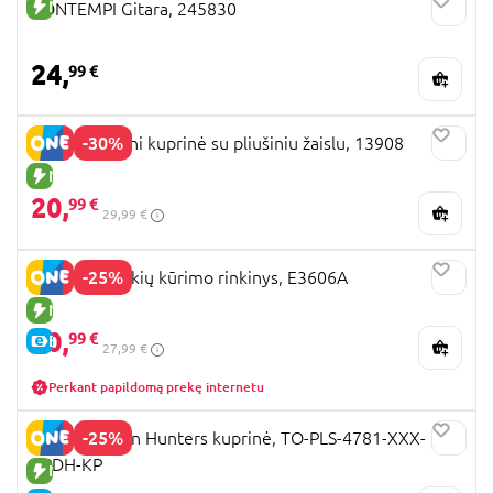
NAUJA PREKĖ
BONTEMPI Gitara, 245830
24,
99 €
-30%
PERLETTI Mini kuprinė su pliušiniu žaislu, 13908
NAUJA PREKĖ
20,
99 €
29,99 €
-25%
HAPE apyrankių kūrimo rinkinys, E3606A
NAUJA PREKĖ
20,
99 €
E-KAINA
27,99 €
Perkant papildomą prekę internetu
-25%
K-POP Demon Hunters kuprinė, TO-PLS-4781-XXX-
KPDH-KP
NAUJA PREKĖ