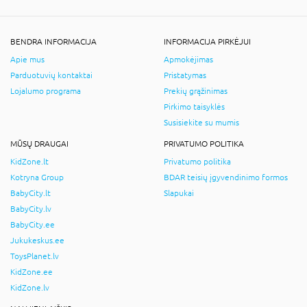
BENDRA INFORMACIJA
INFORMACIJA PIRKĖJUI
Apie mus
Apmokėjimas
Parduotuvių kontaktai
Pristatymas
Lojalumo programa
Prekių grąžinimas
Pirkimo taisyklės
Susisiekite su mumis
MŪSŲ DRAUGAI
PRIVATUMO POLITIKA
KidZone.lt
Privatumo politika
Kotryna Group
BDAR teisių įgyvendinimo formos
BabyCity.lt
Slapukai
BabyCity.lv
BabyCity.ee
Jukukeskus.ee
ToysPlanet.lv
KidZone.ee
KidZone.lv