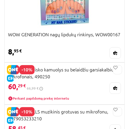
WOW GENERATION nagų lipdukų rinkinys, WOW00167
8,
95 €
-10%
BONTEMPI Disko kamuolys su belaidžiu garsiakalbiu ir
mikrofonais, 490250
E-KAINA
60,
29 €
66,99 €
Perkant papildomą prekę internetu
-10%
YES FOR SKILLS muzikinis grotuvas su mikrofonu,
4779053233210
E-KAINA
58,
45 €