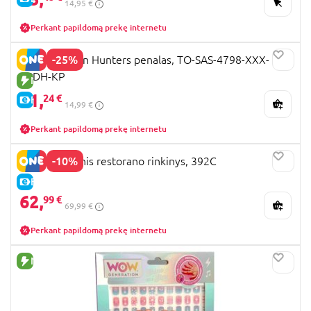
14,95 €
Perkant papildomą prekę internetu
-25%
K-POP Demon Hunters penalas, TO-SAS-4798-XXX-
KPDH-KP
NAUJA PREKĖ
11,
24 €
E-KAINA
14,99 €
Perkant papildomą prekę internetu
-10%
BLUEY Medinis restorano rinkinys, 392C
E-KAINA
62,
99 €
69,99 €
Perkant papildomą prekę internetu
NAUJA PREKĖ