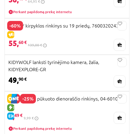
64,95 €
Perkant papildomą prekę internetu
-60%
SMOBY kirpyklos rinkinys su 19 priedų, 7600320243
IŠPARDAVIMAS
55,
60 €
139,00 €
KIDYWOLF lanksti tyrinėjimo kamera, žalia,
KIDYEXPLORE-GR
49,
90 €
-25%
HELLO KITTY pūkuoto dienoraščio rinkinys, 04-6010
NAUJA PREKĖ
7,
49 €
E-KAINA
9,99 €
Perkant papildomą prekę internetu