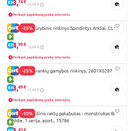
18,
74 €
E-KAINA
24,99 €
Perkant papildomą prekę internetu
-25%
CRÉA LIGN' kūrybinis rinkinys Spindintys Arkliai, CL186
NAUJA PREKĖ
14,
99 €
E-KAINA
19,99 €
Perkant papildomą prekę internetu
-25%
Kūrybinis apyrankių gamybos rinkinys, 2601X0287
NAUJA PREKĖ
13,
49 €
E-KAINA
17,99 €
Perkant papildomą prekę internetu
-10%
FUGGLER pliušinis raktų pakabukas - monstriukas Baby
Baddie, 1 serija, asort., 15786
NAUJA PREKĖ
13,
45 €
E-KAINA