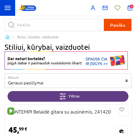
0
Paieška
Stiliui, kūrybai, vaizduotei
Stiliui, kūrybai, vaizduotei
Rūšiuoti
Geriausi pasiūlymai
Filtras
NAUJA PREKĖ
BONTEMPI Belaidė gitara su ausinėmis, 241420
45,
99 €