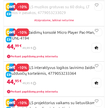
-10%
YES FOR SKILLS muzikos grotuvas su 60 diskų, LT
dainos ir pasakos, 4779053233029
E-KAINA
Atsiprašome, laikinai neturime
-10%
MY ARCADE žaidimų konsolė Micro Player Pac-Man,
DGUNL-4194
E-KAINA
44,
99 €
49,99 €
Perkant papildomą prekę internetu
-10%
YES FOR SKILLS interaktyvus logikos lavinimo žaidimas
su užduočių kortelėmis, 4779053233364
E-KAINA
44,
95 €
49,95 €
Perkant papildomą prekę internetu
-10%
YES FOR SKILLS projektorius vaikams su lietuviškomis