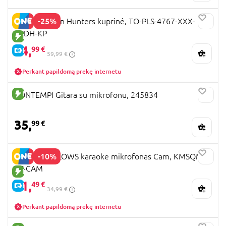
-25%
K-POP Demon Hunters kuprinė, TO-PLS-4767-XXX-
KPDH-KP
NAUJA PREKĖ
44,
99 €
E-KAINA
59,99 €
Perkant papildomą prekę internetu
NAUJA PREKĖ
BONTEMPI Gitara su mikrofonu, 245834
35,
99 €
-10%
SQUISHMALLOWS karaoke mikrofonas Cam, KMSQM-
BT-CAM
NAUJA PREKĖ
31,
49 €
E-KAINA
34,99 €
Perkant papildomą prekę internetu