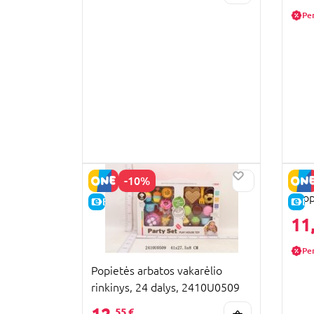
Pe
-10%
HAPE
Shop
E-KAINA
E-
11
Pe
Popietės arbatos vakarėlio
rinkinys, 24 dalys, 2410U0509
55 €