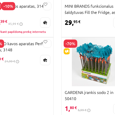
-10%
GO Kavos aparatas, 3149
MINI BRANDS funkcionalus
šaldytuvas Fill the Fridge, as
KAINA
77673TQ1
,
29,
39 €
95 €
45,99 €
rkant papildomą prekę internetu
%
-70%
GO kavos aparatas Perfect
, 3148
PARDAVIMAS
IŠPARDAVIMAS
0 €
21,99 €
GARDENA įrankis sodo 2 in 
50410
1,
80 €
5,99 €