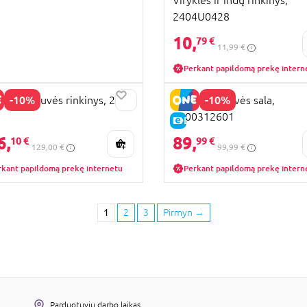
Viryklės ir indų rinkinys,
2404U0428
10,
79 €
11,99 €
Perkant papildomą prekę intern
-10%
-10%
 XL virtuvės rinkinys, 2607
SMOBY virtuvės sala,
7600312601
KAINA
E-KAINA
6,
89,
10 €
99 €
129,00 €
99,99 €
rkant papildomą prekę internetu
Perkant papildomą prekę intern
1
2
3
Pirmyn
→
Parduotuvių darbo laikas