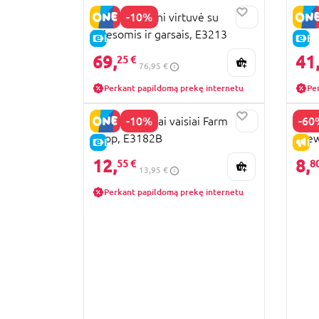
-10%
HAPE moderni virtuvė su
PLAY
šviesomis ir garsais, E3213
E-KAINA
E-
69,
41
25 €
76,95 €
Perkant papildomą prekę internetu
Pe
-10%
-60
HAPE mediniai vaisiai Farm
PLAY
Shop, E3182B
Brew
E-KAINA
IŠ
12,
8,
55 €
8
13,95 €
Perkant papildomą prekę internetu