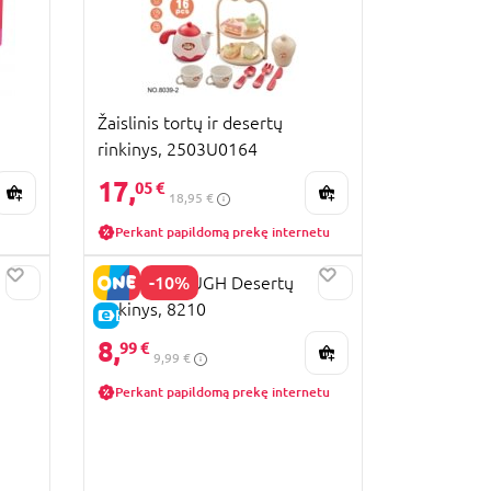
Žaislinis tortų ir desertų
rinkinys, 2503U0164
17,
05 €
18,95 €
Perkant papildomą prekę internetu
-10%
PLAYGO DOUGH Desertų
rinkinys, 8210
E-KAINA
8,
99 €
9,99 €
Perkant papildomą prekę internetu