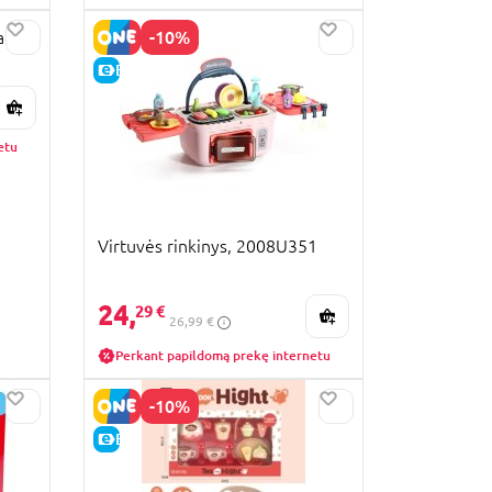
-10%
i“,
E-KAINA
etu
Virtuvės rinkinys, 2008U351
24,
29 €
26,99 €
Perkant papildomą prekę internetu
-10%
E-KAINA