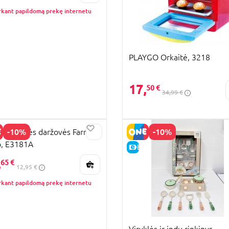
rkant papildomą prekę internetu
PLAYGO Orkaitė, 3218
17,
50 €
34,99 €
-10%
-10%
 medinės daržovės Farm
, E3181A
KAINA
E-KAINA
,
65 €
12,95 €
rkant papildomą prekę internetu