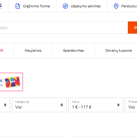
Grąžinimo forma
Užsakymo sekimas
Parduotu
P
OS
Naujienos
Išpardavimas
Dovanų kuponai
Kategorija
Kaina
Prekės
Visi
1
€
-
117
€
Visi