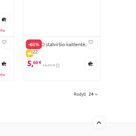
etu
-60%
PLAYGO stalviršio kaitlentė,
4822
IŠPARDAVIMAS
5,
60 €
13,99 €
etu
Rodyti
24