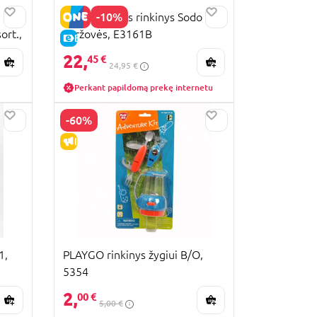
-10%
HAPE Žaislinis rinkinys Sodo
ort.,
daržovės, E3161B
E-KAINA
22,
45 €
24,95 €
Perkant papildomą prekę internetu
-60%
IŠPARDAVIMAS
1,
PLAYGO rinkinys žygiui B/O,
5354
2,
00 €
5,00 €