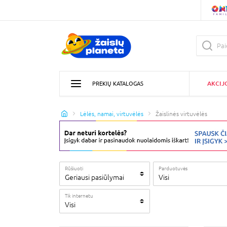
AKCIJ
PREKIŲ KATALOGAS
Lėlės, namai, virtuvėlės
Žaislinės virtuvėlės
Rūšiuoti
Parduotuvės
Geriausi pasiūlymai
Visi
Tik internetu
Visi