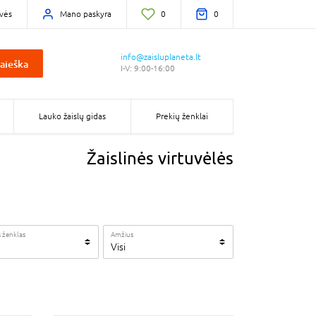
vės
Mano paskyra
0
0
info@zaisluplaneta.lt
aieška
I-V: 9:00-16:00
Lauko žaislų gidas
Prekių ženklai
Žaislinės virtuvėlės
 ženklas
Amžius
Visi