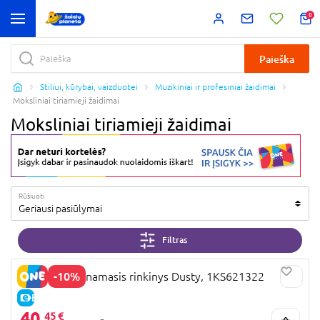
0
Paieška
Stiliui, kūrybai, vaizduotei
Muzikiniai ir profesiniai žaidimai
Moksliniai tiriamieji žaidimai
Moksliniai tiriamieji žaidimai
Rūšiuoti
Geriausi pasiūlymai
Filtras
-10%
KOSMOS lavinamasis rinkinys Dusty, 1KS621322
E-KAINA
40,
45 €