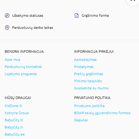
Užsakymo statusas
Grąžinimo forma
Parduotuvių darbo laikas
BENDRA INFORMACIJA
INFORMACIJA PIRKĖJUI
Apie mus
Apmokėjimas
Parduotuvių kontaktai
Pristatymas
Lojalumo programa
Prekių grąžinimas
Pirkimo taisyklės
Susisiekite su mumis
MŪSŲ DRAUGAI
PRIVATUMO POLITIKA
KidZone.lt
Privatumo politika
Kotryna Group
BDAR teisių įgyvendinimo formos
BabyCity.lt
Slapukai
BabyCity.lv
BabyCity.ee