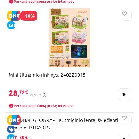
Perkant papildomą prekę internetu
-10%
E-KAINA
Mini šiltnamio rinkinys, 2402Z0015
28,
79 €
31,99 €
Perkant papildomą prekę internetu
NATIONAL GEOGRAPHIC smiginio lenta, šviečianti
tamsoje, RTDARTS
GERA KAINA
17,
20 €
E-KAINA