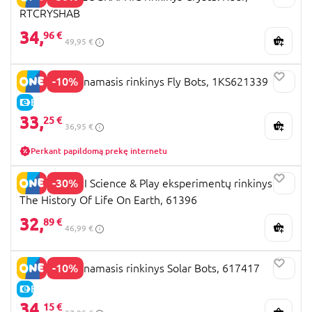
RTCRYSHAB
34,
96 €
49,95 €
-10%
KOSMOS lavinamasis rinkinys Fly Bots, 1KS621339
E-KAINA
33,
25 €
36,95 €
Perkant papildomą prekę internetu
-30%
CLEMENTONI Science & Play eksperimentų rinkinys
The History Of Life On Earth, 61396
32,
89 €
46,99 €
-10%
KOSMOS lavinamasis rinkinys Solar Bots, 617417
E-KAINA
34,
15 €