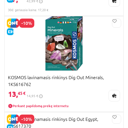
42,99 €
30d. geriausia kaina: 17,20 €
-10%
E-KAINA
KOSMOS lavinamasis rinkinys Dig Out Minerals,
1KS616762
13,
45 €
14,95 €
Perkant papildomą prekę internetu
-10%
KOSMOS lavinamasis rinkinys Dig Out Egypt,
1KS617370
E-KAINA