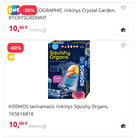
-30%
NATIONAL GEOGRAPHIC rinkinys Crystal Garden,
RTCRYSGRDNINT
10,
46 €
14,95 €
-60%
IŠPARDAVIMAS
KOSMOS lavinamasis rinkinys Squishy Organs,
1KS616816
10,
00 €
24,99 €