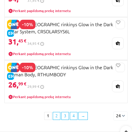
37,95 €
Perkant papildomą prekę internetu
-10%
NATIONAL GEOGRAPHIC rinkinys Glow in the Dark
Solar System, CRSOLARSYS6L
E-KAINA
31,
45 €
34,95 €
Perkant papildomą prekę internetu
-10%
NATIONAL GEOGRAPHIC rinkinys Glow in the Dark
Human Body, RTHUMBODY
E-KAINA
26,
99 €
29,99 €
Perkant papildomą prekę internetu
1
2
3
4
→
24