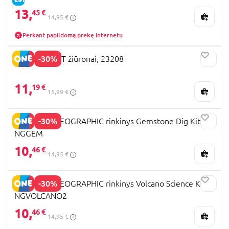
13,
45 €
14,95 €
Perkant papildomą prekę internetu
-30%
EASTCOLIGHT žiūronai, 23208
11,
19 €
15,99 €
-30%
NATIONAL GEOGRAPHIC rinkinys Gemstone Dig Kit,
NGGEM
10,
46 €
14,95 €
-30%
NATIONAL GEOGRAPHIC rinkinys Volcano Science Kit,
NGVOLCANO2
10,
46 €
14,95 €