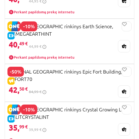
44,95 €
Perkant papildomą prekę internetu
-10%
NATIONAL GEOGRAPHIC rinkinys Earth Science,
NGMEGAEARTHINT
E-KAINA
40,
49 €
44,99 €
Perkant papildomą prekę internetu
-50%
NATIONAL GEOGRAPHIC rinkinys Epic Fort Building,
RTFORT70
IŠPARDAVIMAS
42,
50 €
84,99 €
-10%
NATIONAL GEOGRAPHIC rinkinys Crystal Growing Lab,
NGLITCRYSTALINT
E-KAINA
35,
99 €
39,99 €