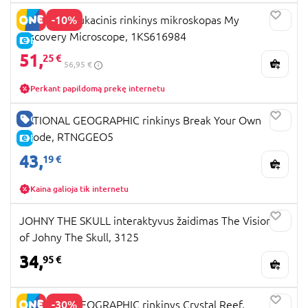
-10%
KOSMOS edukacinis rinkinys mikroskopas My
Discovery Microscope, 1KS616984
E-KAINA
51,
25 €
56,95 €
Perkant papildomą prekę internetu
GERA KAINA
NATIONAL GEOGRAPHIC rinkinys Break Your Own
Geode, RTNGGEO5
E-KAINA
43,
19 €
Kaina galioja tik internetu
JOHNY THE SKULL interaktyvus žaidimas The Visions
of Johny The Skull, 3125
34,
95 €
-30%
NATIONAL GEOGRAPHIC rinkinys Crystal Reef,