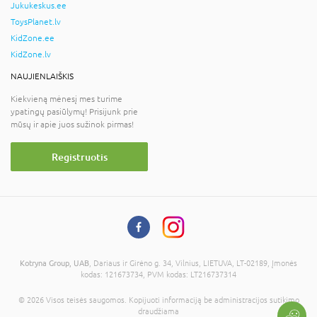
Jukukeskus.ee
ToysPlanet.lv
KidZone.ee
KidZone.lv
NAUJIENLAIŠKIS
Kiekvieną mėnesį mes turime
ypatingų pasiūlymų! Prisijunk prie
mūsų ir apie juos sužinok pirmas!
Registruotis
Kotryna Group, UAB
, Dariaus ir Girėno g. 34, Vilnius, LIETUVA, LT-02189, Įmonės
kodas: 121673734, PVM kodas: LT216737314
© 2026 Visos teisės saugomos. Kopijuoti informaciją be administracijos sutikimo
draudžiama