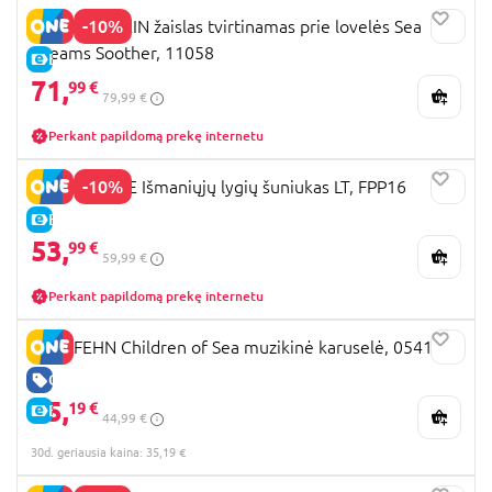
-10%
BABY EINSTEIN žaislas tvirtinamas prie lovelės Sea
Dreams Soother, 11058
E-KAINA
71,
99 €
79,99 €
Perkant papildomą prekę internetu
-10%
FISHER-PRICE Išmaniųjų lygių šuniukas LT, FPP16
E-KAINA
53,
99 €
59,99 €
Perkant papildomą prekę internetu
BABYFEHN Children of Sea muzikinė karuselė, 054118
GERA KAINA
35,
19 €
E-KAINA
44,99 €
30d. geriausia kaina: 35,19 €