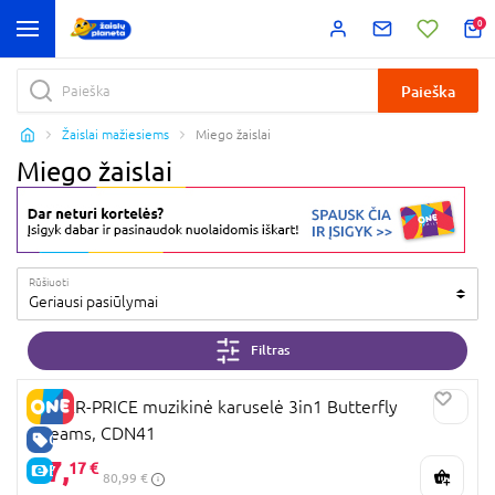
0
Paieška
Žaislai mažiesiems
Miego žaislai
Miego žaislai
Rūšiuoti
Geriausi pasiūlymai
Filtras
FISHER-PRICE muzikinė karuselė 3in1 Butterfly
Dreams, CDN41
GERA KAINA
57,
17 €
E-KAINA
80,99 €