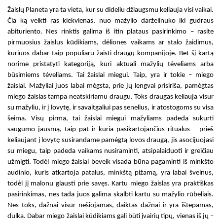
Žaislų Planeta yra ta vieta, kur su dideliu džiaugsmu keliauja visi vaikai.
Čia ką veikti ras kiekvienas, nuo mažylio darželinuko iki gudraus
abituriento. Nes rinktis galima iš itin plataus pasirinkimo – rasite
pirmuosius žaislus kūdikiams, dėliones vaikams ar stalo žaidimus,
kuriuos dabar taip populiaru žaisti draugų kompanijoje. Bet šį kartą
norime pristatyti kategoriją, kuri aktuali mažylių tėveliams arba
būsimiems tėveliams. Tai
žaislai miegui.
Taip, yra ir tokie –
miego
žaislai
. Mažyliai juos labai mėgsta, prie jų lengvai prisiriša, pamėgtas
miego žaislas
tampa neatskiriamu draugu. Toks draugas keliauja visur
su mažyliu, ir į lovytę, ir savaitgaliui pas senelius, ir atostogoms su visa
šeima. Visų pirma, tai
žaislai miegui
mažyliams padeda sukurti
saugumo jausmą, taip pat ir kuria pasikartojančius ritualus – prieš
keliaujant į lovytę susirandame pamėgtą lovos draugą, jis asocijuojasi
su miegu, taip padeda vaikams nusiraminti, atsipalaiduoti ir greičiau
užmigti. Todėl
miego žaislai
beveik visada būna pagaminti iš minkšto
audinio, kuris atkartoja patalus, minkštą pižamą, yra labai švelnus,
todėl jį malonu glausti prie savęs. Kartu
miego žaislas
yra praktiškas
pasirinkimas, nes tada juos galima skalbti kartu su mažylio rūbeliais.
Nes toks, dažnai visur nešiojamas, daiktas dažnai ir yra ištepamas,
dulka. Dabar
miego žaislai kūdikiams
gali būti įvairių tipų, vienas iš jų –