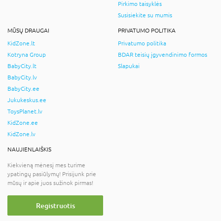
Pirkimo taisyklės
Susisiekite su mumis
MŪSŲ DRAUGAI
PRIVATUMO POLITIKA
KidZone.lt
Privatumo politika
Kotryna Group
BDAR teisių įgyvendinimo formos
BabyCity.lt
Slapukai
BabyCity.lv
BabyCity.ee
Jukukeskus.ee
ToysPlanet.lv
KidZone.ee
KidZone.lv
NAUJIENLAIŠKIS
Kiekvieną mėnesį mes turime
ypatingų pasiūlymų! Prisijunk prie
mūsų ir apie juos sužinok pirmas!
Registruotis