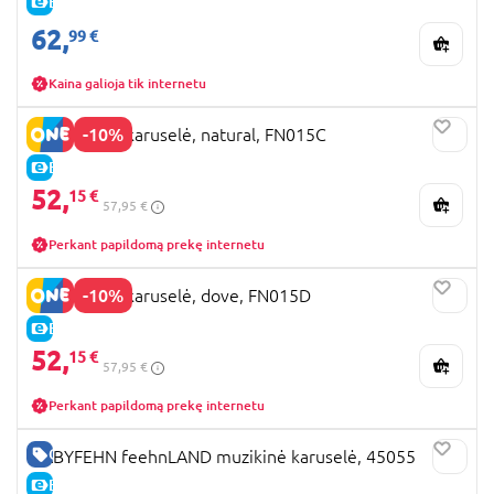
E-KAINA
62,
99 €
Kaina galioja tik internetu
-10%
SnuzMobile karuselė, natural, FN015C
E-KAINA
52,
15 €
57,95 €
Perkant papildomą prekę internetu
-10%
SnuzMobile karuselė, dove, FN015D
E-KAINA
52,
15 €
57,95 €
Perkant papildomą prekę internetu
GERA KAINA
BABYFEHN feehnLAND muzikinė karuselė, 45055
E-KAINA