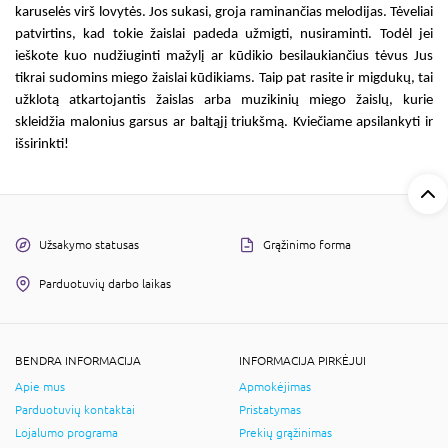
karuselės virš lovytės. Jos sukasi, groja raminančias melodijas. Tėveliai
patvirtins, kad tokie žaislai padeda užmigti, nusiraminti. Todėl jei
ieškote kuo nudžiuginti mažylį ar kūdikio besilaukiančius tėvus Jus
tikrai sudomins
miego žaislai kūdikiams.
Taip pat rasite ir migdukų, tai
užklotą atkartojantis žaislas arba muzikinių miego žaislų, kurie
skleidžia malonius garsus ar baltąjį triukšmą. Kviečiame apsilankyti ir
išsirinkti!
Užsakymo statusas
Grąžinimo forma
Parduotuvių darbo laikas
BENDRA INFORMACIJA
INFORMACIJA PIRKĖJUI
Apie mus
Apmokėjimas
Parduotuvių kontaktai
Pristatymas
Lojalumo programa
Prekių grąžinimas