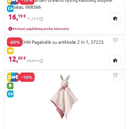
vabalas, 068566
E-KAINA
16,
19 €
17,99 €
Perkant papildomą prekę internetu
-60%
BABYFEHN Pagalvėlė su antklode 2 in 1, 57225
IŠPARDAVIMAS
12,
20 €
30,49 €
-10%
NAUJA PREKĖ
E-KAINA