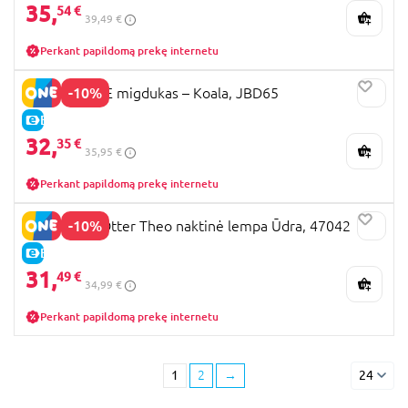
35,
54 €
39,49 €
Perkant papildomą prekę internetu
-10%
FISHER PRICE migdukas – Koala, JBD65
E-KAINA
32,
35 €
35,95 €
Perkant papildomą prekę internetu
-10%
BABYFEHN Otter Theo naktinė lempa Ūdra, 47042
E-KAINA
31,
49 €
34,99 €
Perkant papildomą prekę internetu
1
2
→
24