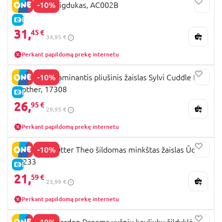
-10%
SnuzCloud migdukas, AC002B
E-KAINA
31,
45 €
34,95 €
Perkant papildomą prekę internetu
-10%
INGENUITY raminantis pliušinis žaislas Sylvi Cuddle Pal
soother, 17308
E-KAINA
26,
95 €
29,95 €
Perkant papildomą prekę internetu
-10%
BABYFEHN Otter Theo šildomas minkštas žaislas Ūdra,
47233
E-KAINA
21,
59 €
23,99 €
Perkant papildomą prekę internetu
-10%
BABYFEHN Garden Dreams vyšnių kauliukų šildyklė