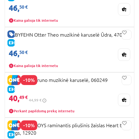
46,
50 €
Kaina galioja tik internetu
GERA KAINA
BABYFEHN Otter Theo muzikinė karuselė Ūdra, 47059
E-KAINA
46,
50 €
Kaina galioja tik internetu
-10%
BABYFEHN Bruno muzikinė karuselė, 060249
E-KAINA
40,
49 €
44,99 €
Perkant papildomą prekę internetu
-10%
INGENUITY TOYS raminantis pliušinis žaislas Heart to
Hugs, 12920
E-KAINA