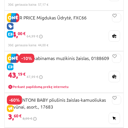
30d. geriausia kaina: 57,17 €
FISHER PRICE Migdukas Ūdrytė, FXC66
GERA KAINA
44,
00 €
E-KAINA
64,99 €
30d. geriausia kaina: 44,00 €
-10%
PLAYGRO pakabinamas muzikinis žaislas, 0188609
E-KAINA
43,
19 €
47,99 €
Perkant papildomą prekę internetu
-60%
CLEMENTONI BABY pliušinis žaislas-kamuoliukas
Gyvūnai, asort., 17683
IŠPARDAVIMAS
3,
60 €
8,99 €