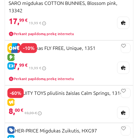
SARO migdukas COTTON BUNNIES, Blossom pink,
13342
17,
99 €
19,99 €
Perkant papildomą prekę internetu
-10%
SARO migdukas FLY FREE, Unique, 1351
NAUJA PREKĖ
17,
99 €
E-KAINA
19,99 €
Perkant papildomą prekę internetu
-60%
INGENUITY TOYS pliušinis žaislas Calm Springs, 13163
IŠPARDAVIMAS
8,
00 €
19,99 €
GERA KAINA
FISHER-PRICE Migdukas Zuikutis, HXG97