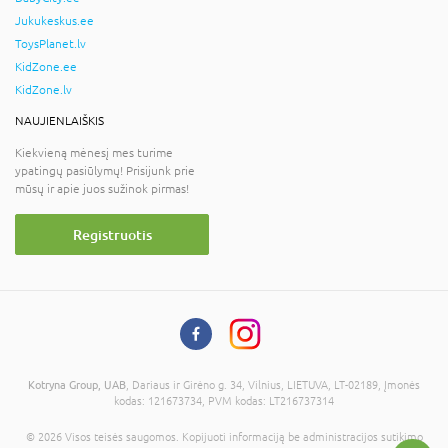
Jukukeskus.ee
ToysPlanet.lv
KidZone.ee
KidZone.lv
NAUJIENLAIŠKIS
Kiekvieną mėnesį mes turime
ypatingų pasiūlymų! Prisijunk prie
mūsų ir apie juos sužinok pirmas!
Registruotis
Kotryna Group, UAB
, Dariaus ir Girėno g. 34, Vilnius, LIETUVA, LT-02189, Įmonės
kodas: 121673734, PVM kodas: LT216737314
© 2026 Visos teisės saugomos. Kopijuoti informaciją be administracijos sutikimo