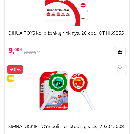
DIHUA TOYS kelio ženklų rinkinys, 20 det., OT1069355
9,
00 €
29,99 €
-60%
IŠPARDAVIMAS
SIMBA DICKIE TOYS policijos Stop signalas, 203342008