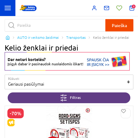
0
Paieška
AUTO ir veiksmo žaidimai
Transportas
Kelio ženklai ir priedai
Kelio ženklai ir priedai
Rūšiuoti
Geriausi pasiūlymai
Filtras
-70%
IŠPARDAVIMAS