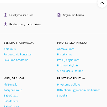
Užsakymo statusas
Grąžinimo forma
Parduotuvių darbo laikas
BENDRA INFORMACIJA
INFORMACIJA PIRKĖJUI
Apie mus
Apmokėjimas
Parduotuvių kontaktai
Pristatymas
Lojalumo programa
Prekių grąžinimas
Pirkimo taisyklės
Susisiekite su mumis
MŪSŲ DRAUGAI
PRIVATUMO POLITIKA
KidZone.lt
Privatumo politika
Kotryna Group
BDAR teisių įgyvendinimo formos
BabyCity.lt
Slapukai
BabyCity.lv
BabyCity.ee