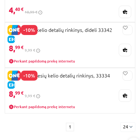
4,
40 €
10,99 €
-10%
BRIO lenktų kelio detalių rinkinys, dideli 33342
E-KAINA
8,
99 €
9,99 €
Perkant papildomą prekę internetu
-10%
BRIO mažų tiesių kelio detalių rinkinys, 33334
E-KAINA
8,
99 €
9,99 €
Perkant papildomą prekę internetu
1
24