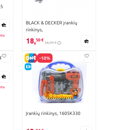
45
BLACK & DECKER įrankių
rinkinys,
etu
7600360142/7600360919
18,
50 €
36,99 €
-10%
Fix-
E-KAINA
etu
Įrankių rinkinys, 1605K330