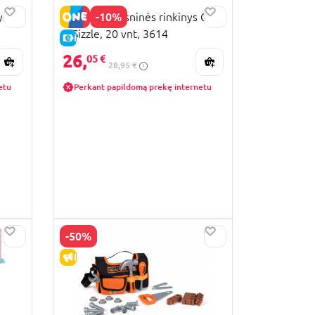
-10%
s,
PLAYGO kepsninės rinkinys Grill
& Sizzle, 20 vnt, 3614
E-KAINA
26,
05 €
28,95 €
etu
Perkant papildomą prekę internetu
-50%
IŠPARDAVIMAS