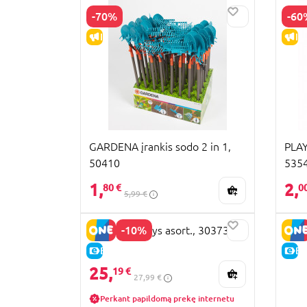
-70%
-60
IŠPARDAVIMAS
IŠ
GARDENA įrankis sodo 2 in 1,
PLAY
50410
535
1,
2,
80 €
0
5,99 €
-10%
Įrankių rinkinys asort., 30373
E-KAINA
E-
25,
19 €
27,99 €
Perkant papildomą prekę internetu