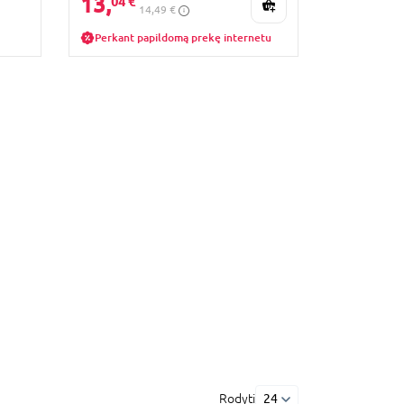
13,
04 €
14,49 €
Perkant papildomą prekę internetu
Rodyti
24