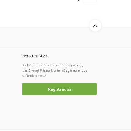
NAUJIENLAIŠKIS
Kiekvieną mėnesį mes turime ypatingų
pasiūlymų! Prisijunk prie mūsų ir apie juos
sužinok pirmas!
Registruotis