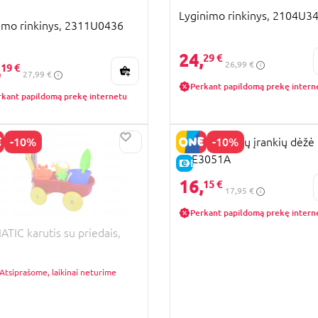
Lyginimo rinkinys, 2104U3
imo rinkinys, 2311U0436
24,
29 €
26,99 €
,
19 €
27,99 €
Perkant papildomą prekę intern
rkant papildomą prekę internetu
-10%
-10%
HAPE medinių įrankių dėžė 
It, E3051A
KAINA
E-KAINA
16,
15 €
17,95 €
Perkant papildomą prekę intern
ATIC karutis su priedais,
Atsiprašome, laikinai neturime