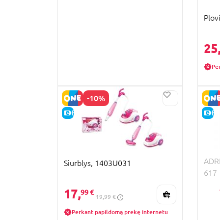
Plov
25
Pe
-10%
E-KAINA
E-
ADRI
Siurblys, 1403U031
617
17,
99 €
19,99 €
Perkant papildomą prekę internetu