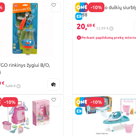
%
-10%
PLAYGO mano dulkių siurbly
3488
PARDAVIMAS
E-KAINA
20,
69 €
22,99 €
Perkant papildomą prekę intern
GO rinkinys žygiui B/O,
4
0 €
5,00 €
-10%
-10%
KAINA
E-KAINA