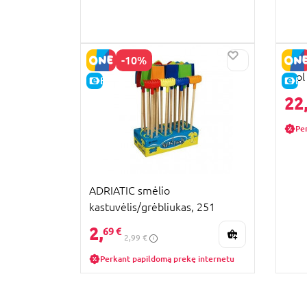
-10%
RUBB
Tool
E-KAINA
E-
22
Pe
ADRIATIC smėlio
kastuvėlis/grėbliukas, 251
2,
69 €
2,99 €
Perkant papildomą prekę internetu