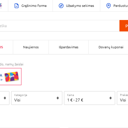
Grąžinimo forma
Užsakymo sekimas
Parduotu
P
OS
Naujienos
Išpardavimas
Dovanų kuponai
do, namų žaislai
Kategorija
Kaina
Prekės
Visi
1
€
-
27
€
Visi