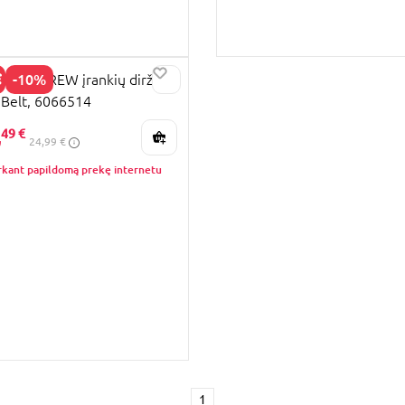
-10%
LE & CREW įrankių diržas
 Belt, 6066514
KAINA
,
49 €
24,99 €
rkant papildomą prekę internetu
1