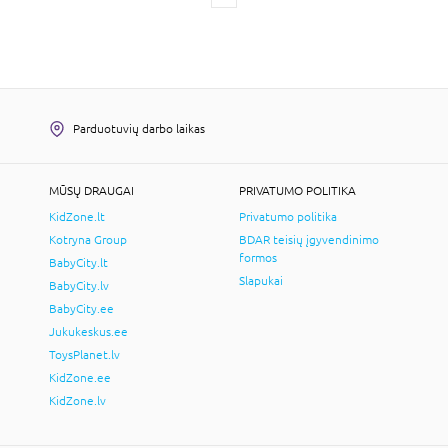
Parduotuvių darbo laikas
MŪSŲ DRAUGAI
PRIVATUMO POLITIKA
KidZone.lt
Privatumo politika
Kotryna Group
BDAR teisių įgyvendinimo
formos
BabyCity.lt
Slapukai
BabyCity.lv
BabyCity.ee
Jukukeskus.ee
ToysPlanet.lv
KidZone.ee
KidZone.lv