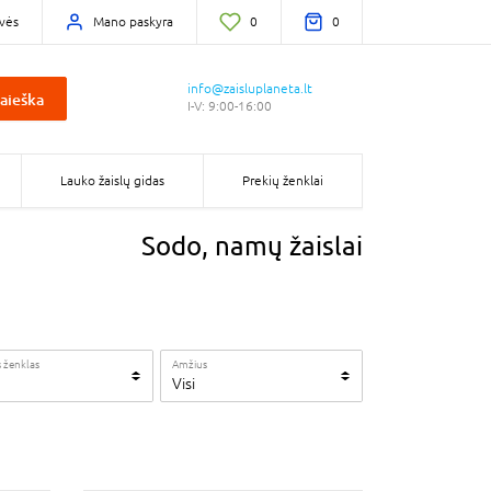
vės
Mano paskyra
0
0
info@zaisluplaneta.lt
aieška
I-V: 9:00-16:00
Lauko žaislų gidas
Prekių ženklai
Sodo, namų žaislai
 ženklas
Amžius
Visi