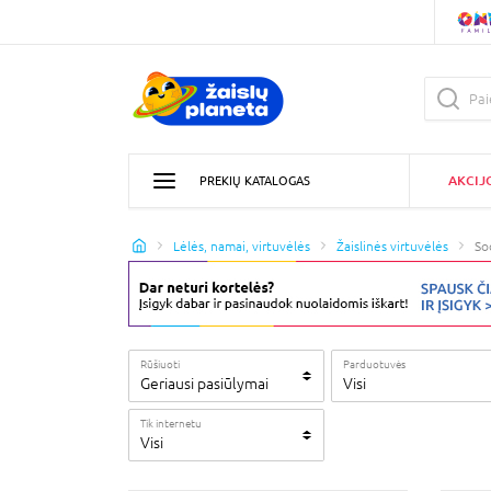
AKCIJ
PREKIŲ KATALOGAS
Lėlės, namai, virtuvėlės
Žaislinės virtuvėlės
So
Rūšiuoti
Parduotuvės
Geriausi pasiūlymai
Visi
Tik internetu
Visi