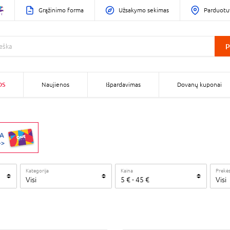
Grąžinimo forma
Užsakymo sekimas
Parduotu
P
OS
Naujienos
Išpardavimas
Dovanų kuponai
Kategorija
Kaina
Prekės
Visi
5
€
-
45
€
Visi