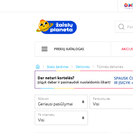
AKCIJ
PREKIŲ KATALOGAS
Stalo žaidimai
Dėlionės
Tūrinės dėlionės
Rūšiuoti
Parduotuvės
Geriausi pasiūlymai
Visi
Tik internetu
Visi