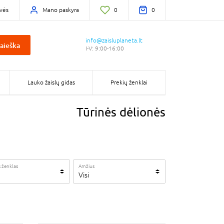
vės
Mano paskyra
0
0
info@zaisluplaneta.lt
aieška
I-V: 9:00-16:00
Lauko žaislų gidas
Prekių ženklai
Tūrinės dėlionės
 ženklas
Amžius
Visi