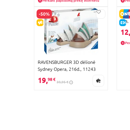
Perkant papildomą prekę internetu
Pe
-50%
MAKE
Ara,
IŠPARDAVIMAS
E-
12
Pe
RAVENSBURGER 3D dėlionė
Sydney Opera, 216d., 11243
19,
98 €
39,95 €