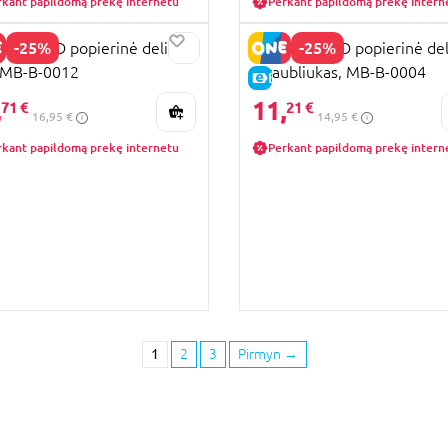
rkant papildomą prekę internetu
Perkant papildomą prekę intern
-25%
-25%
BUG 3D popierinė delionė
MAKEBUG 3D popierinė del
 MB-B-0012
Straubliukas, MB-B-0004
KAINA
E-KAINA
,
11,
71 €
21 €
16,95 €
14,95 €
rkant papildomą prekę internetu
Perkant papildomą prekę intern
1
2
3
Pirmyn
→