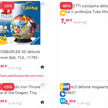
-25%
-60%
QUERCETTI sukiojama dėli
vaikai ir profesijos Tubo Mi
KAINA
IŠPARDAVIMAS
Match, 2583
7,
60 €
18,99 €
ENSBURGER 3D dėlionė
mon Ball, 72d., 11785
,
46 €
13,95 €
rkant papildomą prekę internetu
-25%
LL modelis Iron Throne -
4D BUILD dėlionė Hogwarts
e of the Dragon: Tiny
6069831
KAINA
GERA KAINA
entures Handmade
,
38,
E-KAINA
99 €
99 €
59,99 €
51,99 €
ature worlds to assemble,