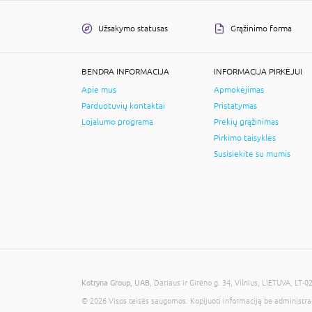
Užsakymo statusas
Grąžinimo forma
BENDRA INFORMACIJA
INFORMACIJA PIRKĖJUI
Apie mus
Apmokėjimas
Parduotuvių kontaktai
Pristatymas
Lojalumo programa
Prekių grąžinimas
Pirkimo taisyklės
Susisiekite su mumis
Kotryna Group, UAB
, Dariaus ir Girėno g. 34, Vilnius, LIETUVA, 
© 2026 Visos teisės saugomos. Kopijuoti informaciją be administra