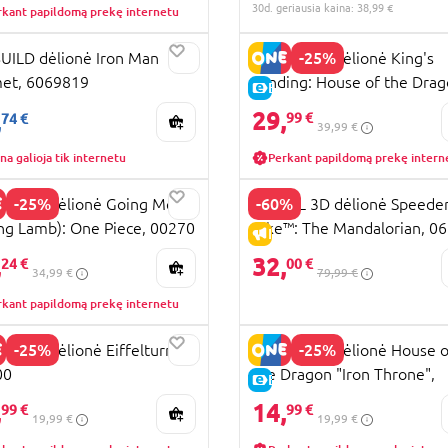
31
30d. geriausia kaina: 38,99 €
rkant papildomą prekę internetu
RA KAINA
-25%
UILD dėlionė Iron Man
REVELL 3D dėlionė King's
et, 6069819
Landing: House of the Drag
KAINA
E-KAINA
00225
29,
,
99 €
74 €
39,99 €
na galioja tik internetu
Perkant papildomą prekę intern
-25%
-60%
LL 3D dėlionė Going Merry
REVELL 3D dėlionė Speede
ing Lamb): One Piece, 00270
Bike™: The Mandalorian, 0
KAINA
IŠPARDAVIMAS
,
32,
24 €
00 €
34,99 €
79,99 €
rkant papildomą prekę internetu
-25%
-25%
LL 3D dėlionė Eiffelturm,
REVELL 3D dėlionė House o
00
the Dragon "Iron Throne",
KAINA
E-KAINA
00224
,
14,
99 €
99 €
19,99 €
19,99 €