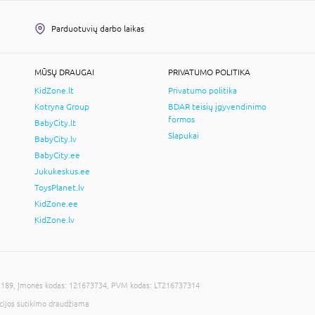
Parduotuvių darbo laikas
MŪSŲ DRAUGAI
PRIVATUMO POLITIKA
KidZone.lt
Privatumo politika
Kotryna Group
BDAR teisių įgyvendinimo
formos
BabyCity.lt
Slapukai
BabyCity.lv
BabyCity.ee
Jukukeskus.ee
ToysPlanet.lv
KidZone.ee
KidZone.lv
LT-02189, Įmonės kodas: 121673734, PVM kodas: LT216737314
cijos sutikimo draudžiama