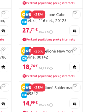
Perkant papildomą prekę internetu
-25%
EDUCA 3D delionė Cube
on,
Estetika, 216 det., 20125
E-KAINA
27,
71 €
36,95 €
etu
Perkant papildomą prekę internetu
-25%
r
REVELL 3D dėlionė New York
6786
Skyline, 00142
E-KAINA
18,
74 €
24,99 €
Perkant papildomą prekę internetu
-25%
f
4D BUILD dėlionė Spiderman,
6069842
E-KAINA
14,
99 €
19,99 €