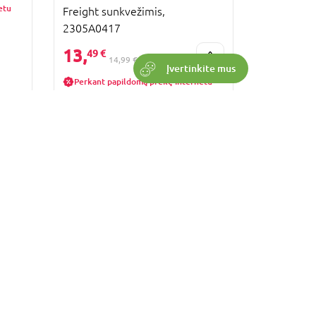
etu
Freight sunkvežimis,
2305A0417
13,
49 €
14,99 €
Įvertinkite mus
Perkant papildomą prekę internetu
Rodyti
24
NAUJIENLAIŠKIS
Kiekvieną mėnesį mes turime ypatingų
pasiūlymų! Prisijunk prie mūsų ir apie juos
sužinok pirmas!