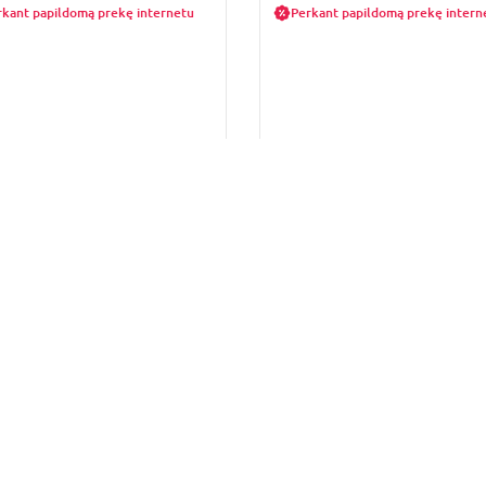
rkant papildomą prekę internetu
Perkant papildomą prekę intern
1
Parduotuvių darbo laikas
MŪSŲ DRAUGAI
PRIVATUMO POLITIKA
KidZone.lt
Privatumo politika
Kotryna Group
BDAR teisių įgyvendinimo
formos