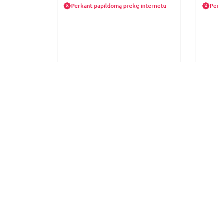
Perkant papildomą prekę internetu
Pe
Užsakymo statusas
Grąžinimo forma
BENDRA INFORMACIJA
INFORMACIJA PIRKĖJUI
Apie mus
Apmokėjimas
Parduotuvių kontaktai
Pristatymas