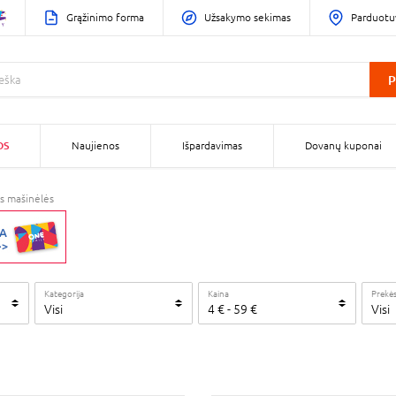
Grąžinimo forma
Užsakymo sekimas
Parduotu
P
OS
Naujienos
Išpardavimas
Dovanų kuponai
ės mašinėlės
Kategorija
Kaina
Prekės
Visi
4
€
-
59
€
Visi