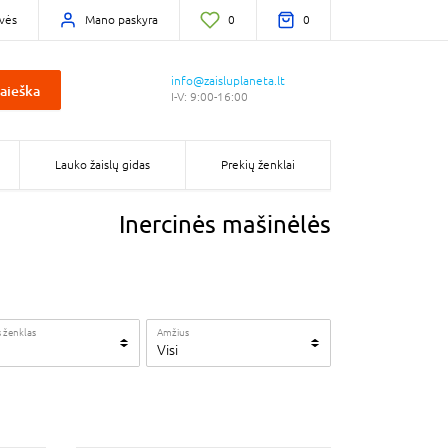
vės
Mano paskyra
0
0
info@zaisluplaneta.lt
aieška
I-V: 9:00-16:00
Lauko žaislų gidas
Prekių ženklai
Inercinės mašinėlės
 ženklas
Amžius
Visi