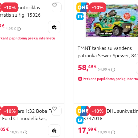
-10%
-10%
TO FM motociklas
rratis su fig, 15026
KAINA
E-KAINA
5 €
4,95 €
rkant papildomą prekę internetu
TMNT tankas su vandens
patranka Sewer Spewer, 84
58,
49 €
64,99 €
Perkant papildomą prekę intern
-10%
-10%
 Star Wars 1:32 Boba Fett
DICKIE TOYS DHL sunkvežim
 Ford GT modeliukas,
203747018
KAINA
E-KAINA
6916314R00
,
17,
05 €
99 €
18,95 €
19,99 €