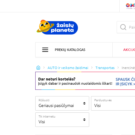
AKCIJ
PREKIŲ KATALOGAS
AUTO ir veiksmo žaidimai
Transportas
Inercin
Rūšiuoti
Parduotuvės
Geriausi pasiūlymai
Visi
Tik internetu
Visi