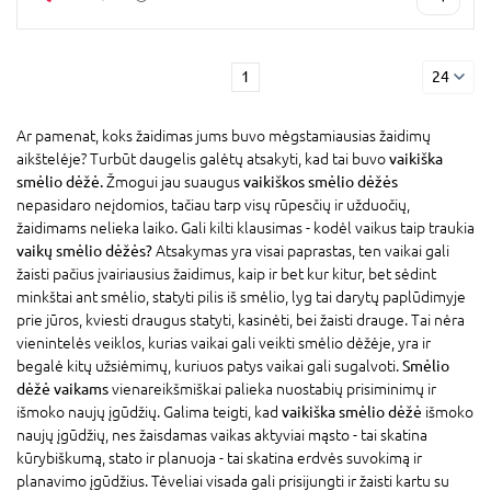
1
24
Ar pamenat, koks žaidimas jums buvo mėgstamiausias žaidimų
aikštelėje? Turbūt daugelis galėtų atsakyti, kad tai buvo
vaikiška
smėlio dėžė.
Žmogui jau suaugus
vaikiškos smėlio dėžės
nepasidaro neįdomios, tačiau tarp visų rūpesčių ir užduočių,
žaidimams nelieka laiko. Gali kilti klausimas - kodėl vaikus taip traukia
vaikų smėlio dėžės?
Atsakymas yra visai paprastas, ten vaikai gali
žaisti pačius įvairiausius žaidimus, kaip ir bet kur kitur, bet sėdint
minkštai ant smėlio, statyti pilis iš smėlio, lyg tai darytų paplūdimyje
prie jūros, kviesti draugus statyti, kasinėti, bei žaisti drauge. Tai nėra
vienintelės veiklos, kurias vaikai gali veikti smėlio dėžėje, yra ir
begalė kitų užsiėmimų, kuriuos patys vaikai gali sugalvoti.
Smėlio
dėžė vaikams
vienareikšmiškai palieka nuostabių prisiminimų ir
išmoko naujų įgūdžių. Galima teigti, kad
vaikiška smėlio dėžė
išmoko
naujų įgūdžių, nes žaisdamas vaikas aktyviai mąsto - tai skatina
kūrybiškumą, stato ir planuoja - tai skatina erdvės suvokimą ir
planavimo įgūdžius. Tėveliai visada gali prisijungti ir žaisti kartu su