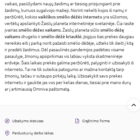
vaikais, pasiūlydami naujų žaidimų ar tiesiog prisijungiant prie
žaidimų, kuriuos sugalvojo mažieji. Norint nekelti kojos iš namų ir
peržiūrėti, kokios
vaikiškos smėlio dėžės internetu
yra siūlomos,
vertėtų apsilankyti Žaislų planeta internetinėje svetainėje. Čia rasite
įvairias
smėlio dėžes vaikams.
Žaislų planeta siūlo
smėlio dėžę
vaikams
drugelis ir
smėlio dėžė kriauklė.
Įsigijus šias prekes daugiau
nereikės eiti į parką norit pažaisti smėlio dėžėje, užteks tik išeiti į kitą
ir pradėti žaidimus. Dėl pasaulinės pandemijos padėties visame
pasaulyje, žmonių apsipirkimas vis labiau vyksta skaitmeninėje
erdvėje. Šiais laikais prekės galima peržiūrėti, palyginti ir užsisakyti iš
interneto. Tai ne tik suteikia patogumo ar mažina kontaktą tarp
žmonių, tačiau ir sutaupo pirkėjų laiką. Užsisakykit savo prekes
internetu ir gaukite jas vos per kelias dienas, tiesiai prie mano durų
ar į artimiausią Omniva paštomatą.
Užsakymo statusas
Grąžinimo forma
Parduotuvių darbo laikas