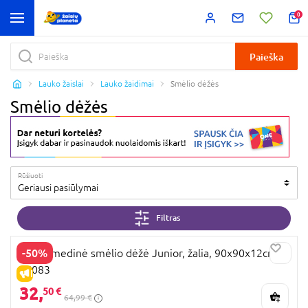
0
Paieška
Lauko žaislai
Lauko žaidimai
Smėlio dėžės
Smėlio dėžės
Rūšiuoti
Geriausi pasiūlymai
Filtras
-50%
PLUM medinė smėlio dėžė Junior, žalia, 90x90x12cm,
25083
IŠPARDAVIMAS
32,
50 €
64,99 €