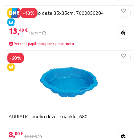
-10%
SMOBY smėlio dėžė 35x35cm, 7600850204
E-KAINA
13,
49 €
14,99 €
Perkant papildomą prekę internetu
-60%
IŠPARDAVIMAS
ADRIATIC smėlio dėžė -kriauklė, 680
8,
00 €
19,99 €