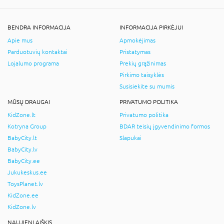
BENDRA INFORMACIJA
INFORMACIJA PIRKĖJUI
Apie mus
Apmokėjimas
Parduotuvių kontaktai
Pristatymas
Lojalumo programa
Prekių grąžinimas
Pirkimo taisyklės
Susisiekite su mumis
MŪSŲ DRAUGAI
PRIVATUMO POLITIKA
KidZone.lt
Privatumo politika
Kotryna Group
BDAR teisių įgyvendinimo formos
BabyCity.lt
Slapukai
BabyCity.lv
BabyCity.ee
Jukukeskus.ee
ToysPlanet.lv
KidZone.ee
KidZone.lv
NAUJIENLAIŠKIS