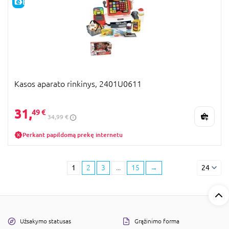
E-KAINA
Kasos aparato rinkinys, 2401U0611
31,
49 €
34,99 €
Perkant papildomą prekę internetu
1
2
3
...
15
→
24
Užsakymo statusas
Grąžinimo forma