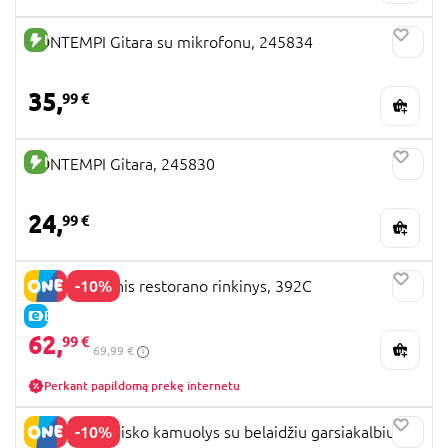
NAUJA PREKĖ
BONTEMPI Gitara su mikrofonu, 245834
35,
99 €
NAUJA PREKĖ
BONTEMPI Gitara, 245830
24,
99 €
-10%
BLUEY Medinis restorano rinkinys, 392C
E-KAINA
62,
99 €
69,99 €
Perkant papildomą prekę internetu
-10%
BONTEMPI Disko kamuolys su belaidžiu garsiakalbiu ir