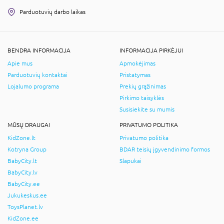
Parduotuvių darbo laikas
BENDRA INFORMACIJA
INFORMACIJA PIRKĖJUI
Apie mus
Apmokėjimas
Parduotuvių kontaktai
Pristatymas
Lojalumo programa
Prekių grąžinimas
Pirkimo taisyklės
Susisiekite su mumis
MŪSŲ DRAUGAI
PRIVATUMO POLITIKA
KidZone.lt
Privatumo politika
Kotryna Group
BDAR teisių įgyvendinimo formos
BabyCity.lt
Slapukai
BabyCity.lv
BabyCity.ee
Jukukeskus.ee
ToysPlanet.lv
KidZone.ee