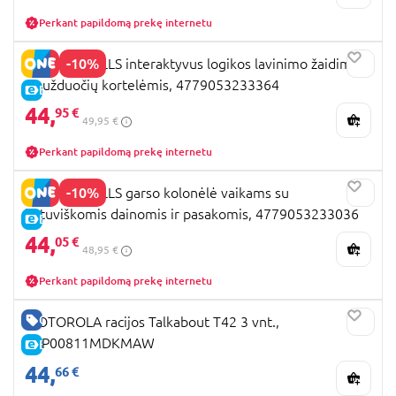
Perkant papildomą prekę internetu
-10%
YES FOR SKILLS interaktyvus logikos lavinimo žaidimas
su užduočių kortelėmis, 4779053233364
E-KAINA
44,
95 €
49,95 €
Perkant papildomą prekę internetu
-10%
YES FOR SKILLS garso kolonėlė vaikams su
lietuviškomis dainomis ir pasakomis, 4779053233036
E-KAINA
44,
05 €
48,95 €
Perkant papildomą prekę internetu
GERA KAINA
MOTOROLA racijos Talkabout T42 3 vnt.,
B4P00811MDKMAW
E-KAINA
44,
66 €