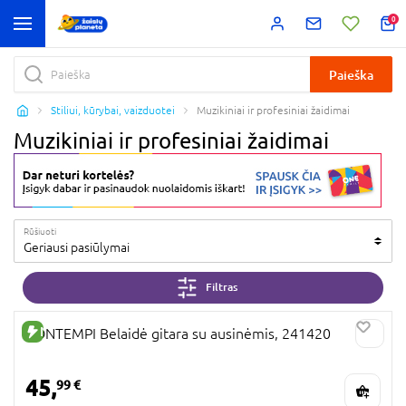
0
Paieška
Stiliui, kūrybai, vaizduotei
Muzikiniai ir profesiniai žaidimai
Muzikiniai ir profesiniai žaidimai
Rūšiuoti
Geriausi pasiūlymai
Filtras
NAUJA PREKĖ
BONTEMPI Belaidė gitara su ausinėmis, 241420
45,
99 €