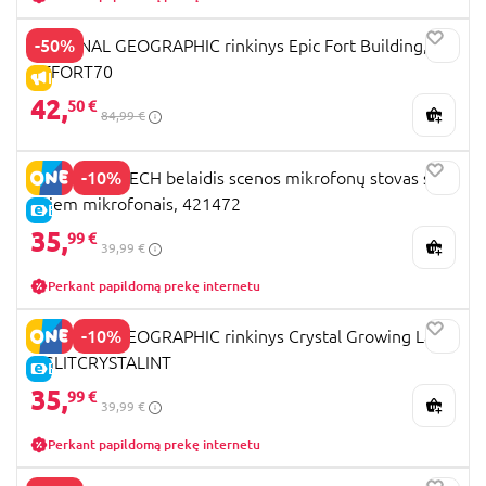
-50%
NATIONAL GEOGRAPHIC rinkinys Epic Fort Building,
RTFORT70
IŠPARDAVIMAS
42,
50 €
84,99 €
-10%
BONTEMPI TECH belaidis scenos mikrofonų stovas su
dviem mikrofonais, 421472
E-KAINA
35,
99 €
39,99 €
Perkant papildomą prekę internetu
-10%
NATIONAL GEOGRAPHIC rinkinys Crystal Growing Lab,
NGLITCRYSTALINT
E-KAINA
35,
99 €
39,99 €
Perkant papildomą prekę internetu