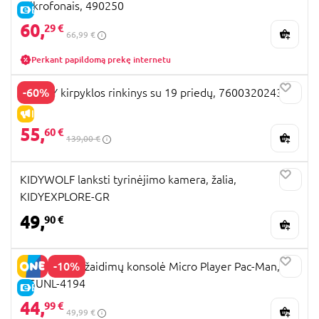
mikrofonais, 490250
E-KAINA
60,
29 €
66,99 €
Perkant papildomą prekę internetu
-60%
SMOBY kirpyklos rinkinys su 19 priedų, 7600320243
IŠPARDAVIMAS
55,
60 €
139,00 €
KIDYWOLF lanksti tyrinėjimo kamera, žalia,
KIDYEXPLORE-GR
49,
90 €
-10%
MY ARCADE žaidimų konsolė Micro Player Pac-Man,
DGUNL-4194
E-KAINA
44,
99 €
49,99 €