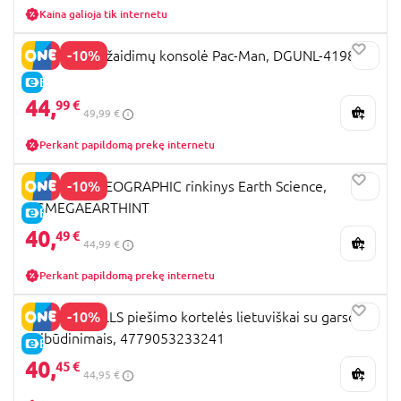
Kaina galioja tik internetu
-10%
MY ARCADE žaidimų konsolė Pac-Man, DGUNL-4198
E-KAINA
44,
99 €
49,99 €
Perkant papildomą prekę internetu
-10%
NATIONAL GEOGRAPHIC rinkinys Earth Science,
NGMEGAEARTHINT
E-KAINA
40,
49 €
44,99 €
Perkant papildomą prekę internetu
-10%
YES FOR SKILLS piešimo kortelės lietuviškai su garso
apibūdinimais, 4779053233241
E-KAINA
40,
45 €
44,95 €