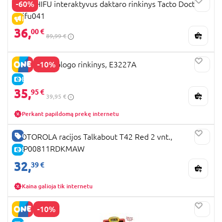
-60%
PLAYSHIFU interaktyvus daktaro rinkinys Tacto Doctor,
Shifu041
IŠPARDAVIMAS
36,
00 €
89,99 €
-10%
HAPE odontologo rinkinys, E3227A
E-KAINA
35,
95 €
39,95 €
Perkant papildomą prekę internetu
GERA KAINA
MOTOROLA racijos Talkabout T42 Red 2 vnt.,
B4P00811RDKMAW
E-KAINA
32,
39 €
Kaina galioja tik internetu
-10%