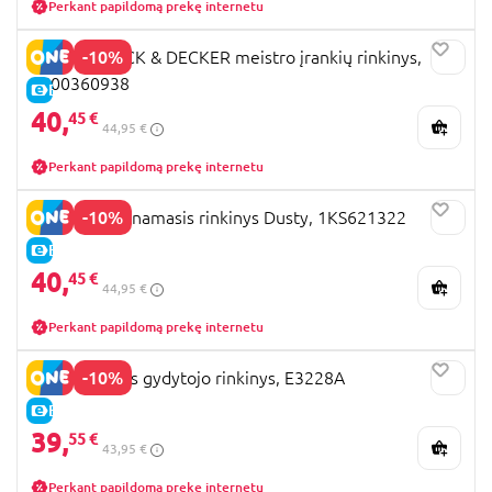
Perkant papildomą prekę internetu
-10%
SMOBY BLACK & DECKER meistro įrankių rinkinys,
7600360938
E-KAINA
40,
45 €
44,95 €
Perkant papildomą prekę internetu
-10%
KOSMOS lavinamasis rinkinys Dusty, 1KS621322
E-KAINA
40,
45 €
44,95 €
Perkant papildomą prekę internetu
-10%
HAPE mažasis gydytojo rinkinys, E3228A
E-KAINA
39,
55 €
43,95 €
Perkant papildomą prekę internetu