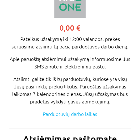
0,00 €
Pateikus užsakymą iki 12:00 valandos, prekes
suruošime atsiimti tą pačią parduotuvės darbo dieną.
Apie paruoštą atsiėmimui užsakymą informuosime Jus
SMS žinute ir elektroniniu paštu.
Atsiimti galite tik iš tų parduotuvių, kuriose yra visų
Jūsų pasirinktų prekių likutis. Paruoštas užsakymas
laikomas 7 kalendorines dienas. Jūsų užsakymas bus
pradėtas vykdyti gavus apmokėjimą.
Parduotuvių darbo laikas
Atsiėmimas paštomate