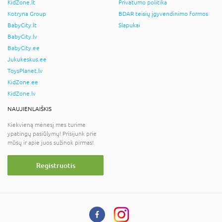
KidZone.lt
Privatumo politika
Kotryna Group
BDAR teisių įgyvendinimo formos
BabyCity.lt
Slapukai
BabyCity.lv
BabyCity.ee
Jukukeskus.ee
ToysPlanet.lv
KidZone.ee
KidZone.lv
NAUJIENLAIŠKIS
Kiekvieną mėnesį mes turime
ypatingų pasiūlymų! Prisijunk prie
mūsų ir apie juos sužinok pirmas!
Registruotis