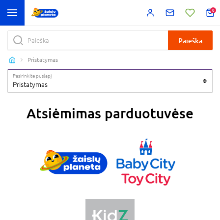
0
Paieška
Pristatymas
Pasirinkite puslapį
Pristatymas
Atsiėmimas parduotuvėse