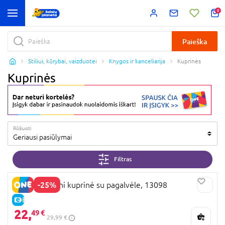
0
Paieška
Stiliui, kūrybai, vaizduotei
Knygos ir kanceliarija
Kuprinės
Kuprinės
Rūšiuoti
Geriausi pasiūlymai
Filtras
-25%
PERLETTI Mini kuprinė su pagalvėle, 13098
E-KAINA
22,
49 €
29,99 €