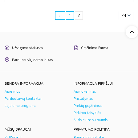
←
1
2
24
Užsakymo statusas
Grąžinimo forma
Parduotuvių darbo laikas
BENDRA INFORMACIJA
INFORMACIJA PIRKĖJUI
Apie mus
Apmokėjimas
Parduotuvių kontaktai
Pristatymas
Lojalumo programa
Prekių grąžinimas
Pirkimo taisyklės
Susisiekite su mumis
MŪSŲ DRAUGAI
PRIVATUMO POLITIKA
KidZone.lt
Privatumo politika