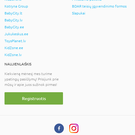
Kotryna Group
BDAR teisių įgyvendinimo formos
BabyCity.lt
Slapukai
BabyCity.lv
BabyCity.ee
Jukukeskus.ee
ToysPlanet.lv
KidZone.ee
KidZone.lv
NAUJIENLAIŠKIS
Kiekvieną mėnesį mes turime
ypatingų pasiūlymų! Prisijunk prie
mūsų ir apie juos sužinok pirmas!
Registruotis