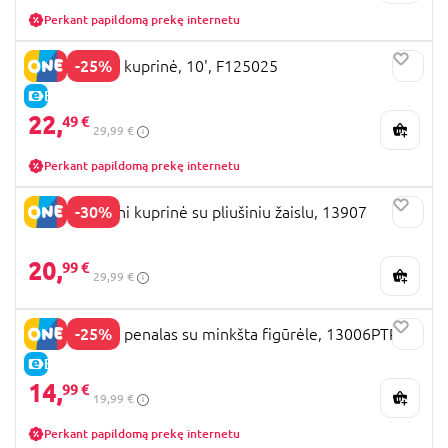
Perkant papildomą prekę internetu
-25%
HELLO KITTY kuprinė, 10', F125025
E-KAINA
22,
49 €
29,99 €
Perkant papildomą prekę internetu
-30%
PERLETTI Mini kuprinė su pliušiniu žaislu, 13907
20,
99 €
29,99 €
-25%
HELLO KITTY penalas su minkšta figūrėle, 13006PTR
E-KAINA
14,
99 €
19,99 €
Perkant papildomą prekę internetu