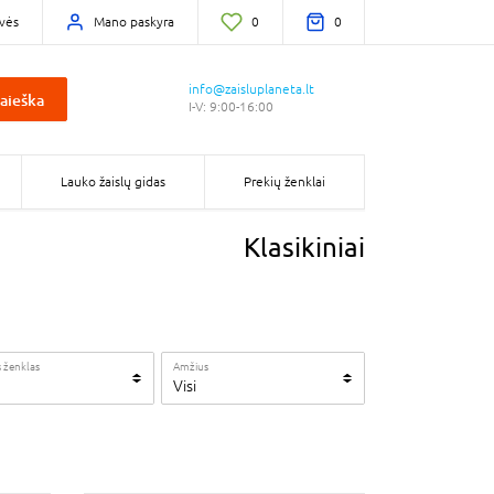
vės
Mano paskyra
0
0
info@zaisluplaneta.lt
aieška
I-V: 9:00-16:00
Lauko žaislų gidas
Prekių ženklai
Klasikiniai
 ženklas
Amžius
Visi