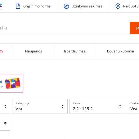
Grąžinimo forma
Užsakymo sekimas
Parduotu
P
OS
Naujienos
Išpardavimas
Dovanų kuponai
Kategorija
Kaina
Prekės
Visi
2
€
-
119
€
Visi