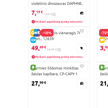
violetinis dinozauras DAPHNE,
15 cm, TY37362
7,
19 €
7,99 €
Perkant papildomą prekę internetu
-10%
-70
LLOPIS Pliušinis vienaragis 70cm
PEEK
asort., 12639
GP2
E-KAINA
IŠ
49,
3,
49 €
0
54,99 €
Perkant papildomą prekę internetu
NAUJA PREKĖ
NA
Warmies šildomas minkštas
Warm
žaislas kapibara, CP-CAPY-1
žais
27,
21
99 €