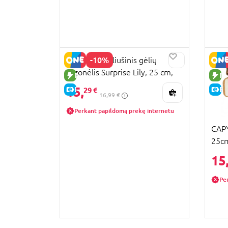
-10%
KEEL TOYS pliušinis gėlių
vazonėlis Surprise Lily, 25 cm,
NAUJA PREKĖ
NA
SE4956
15,
E-KAINA
E-
29 €
16,99 €
Perkant papildomą prekę internetu
CAPY
25cm
15
Pe