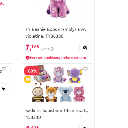
etu
TY Beanie Boos dramblys EVA
violetinė, TY36386
7,
19 €
7,99 €
Perkant papildomą prekę internetu
-60%
s,
IŠPARDAVIMAS
Sėdintis Squishimi 14cm asort.,
453240
40 €