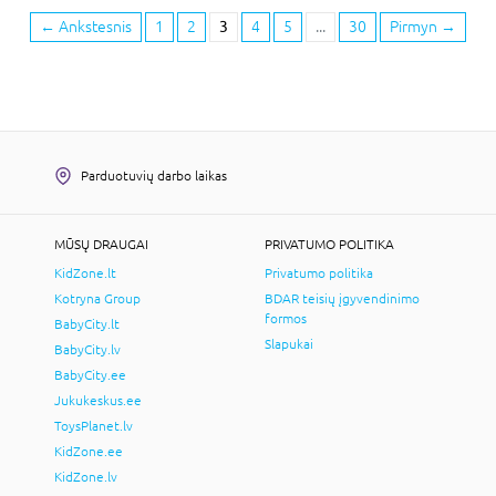
←
Ankstesnis
1
2
3
4
5
...
30
Pirmyn
→
Parduotuvių darbo laikas
MŪSŲ DRAUGAI
PRIVATUMO POLITIKA
KidZone.lt
Privatumo politika
Kotryna Group
BDAR teisių įgyvendinimo
formos
BabyCity.lt
Slapukai
BabyCity.lv
BabyCity.ee
Jukukeskus.ee
ToysPlanet.lv
KidZone.ee
KidZone.lv