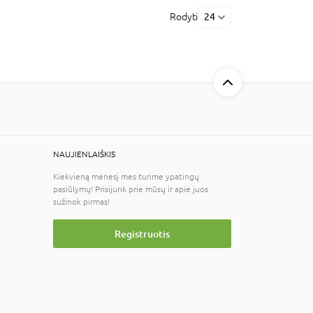
Rodyti
24
NAUJIENLAIŠKIS
Kiekvieną mėnesį mes turime ypatingų
pasiūlymų! Prisijunk prie mūsų ir apie juos
sužinok pirmas!
Registruotis