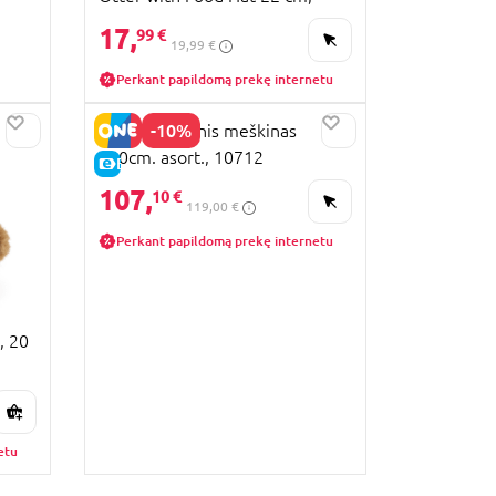
asort., 456602
17,
99 €
19,99 €
Perkant papildomą prekę internetu
-10%
LLOPIS pliušinis meškinas
140cm. asort., 10712
E-KAINA
107,
10 €
119,00 €
Perkant papildomą prekę internetu
, 20
etu