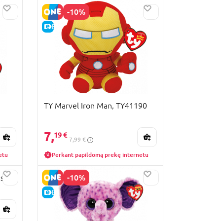
-10%
E-KAINA
TY Marvel Iron Man, TY41190
7,
19 €
7,99 €
etu
Perkant papildomą prekę internetu
-10%
is
E-KAINA