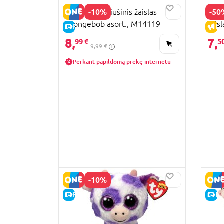
-10%
-50
MIRABALL pliušinis žaislas
NEBU
Spongebob asort., M14119
žais
E-KAINA
IŠ
8,
7,
99 €
5
9,99 €
Perkant papildomą prekę internetu
-10%
E-KAINA
E-