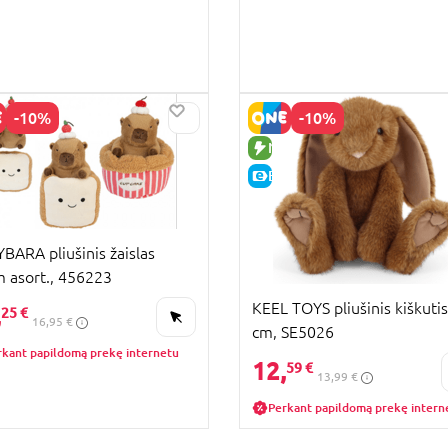
-10%
-10%
UJA PREKĖ
NAUJA PREKĖ
KAINA
E-KAINA
BARA pliušinis žaislas
 asort., 456223
KEEL TOYS pliušinis kiškutis
,
25 €
16,95 €
cm, SE5026
rkant papildomą prekę internetu
12,
59 €
13,99 €
Perkant papildomą prekę intern