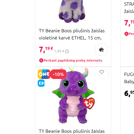
STRA
žais
7,
1
TY Beanie Boos pliušinis žaislas
Pe
violetinė karvė ETHEL, 15 cm,
TY37345
7,
19 €
7,99 €
Perkant papildomą prekę internetu
-10%
FUGG
Baby
E-KAINA
6,
9
TY Beanie Boos pliušinis žaislas