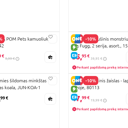
%
-10%
 A POM Pets kamuoliukas,
FUGGLER pliušinis monstri
42
Big Fugg, 2 serija, asort., 1
PARDAVIMAS
NAUJA PREKĖ
35,
E-KAINA
0 €
95 €
9,99 €
39,95 €
Perkant papildomą prekę intern
UJA PREKĖ
-10%
ies šildomas minkštas
FLIPETZ pliušinis žaislas - l
las koala, JUN-KOA-1
Figoje, 80113
NAUJA PREKĖ
17,
,
E-KAINA
99 €
99 €
19,99 €
Perkant papildomą prekę intern