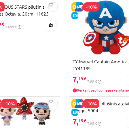
%
-10%
LOUS STARS pliušinis
las Octavia, 20cm, 11625
PARDAVIMAS
E-KAINA
0 €
14,99 €
TY Marvel Captain America,
TY41189
7,
19 €
7,99 €
Perkant papildomą prekę intern
-10%
-10%
BOUNCIBLES pliušinis ateiv
Zoggo, 5004
KAINA
E-KAINA
7,
15 €
7,95 €