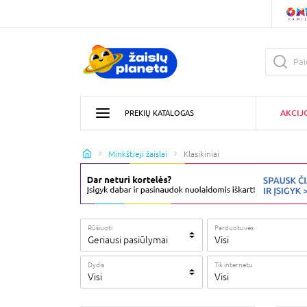
AKCIJ
PREKIŲ KATALOGAS
Minkštieji žaislai
Klasikiniai
Rūšiuoti
Parduotuvės
Geriausi pasiūlymai
Visi
Dydis
Tik internetu
Visi
Visi