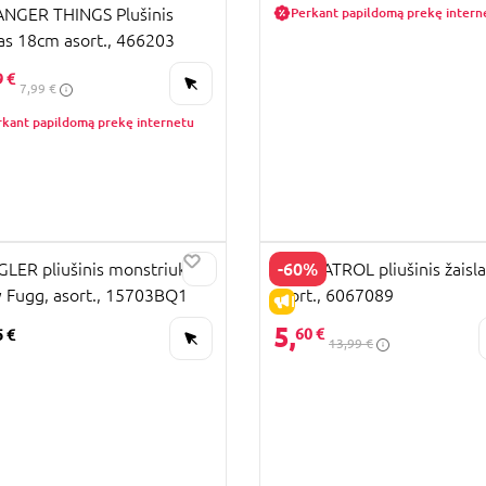
NGER THINGS Plušinis
Perkant papildomą prekę intern
las 18cm asort., 466203
9 €
7,99 €
rkant papildomą prekę internetu
-60%
LER pliušinis monstriukas
PAW PATROL pliušinis žaisla
 Fugg, asort., 15703BQ1
asort., 6067089
IŠPARDAVIMAS
5,
60 €
5 €
13,99 €