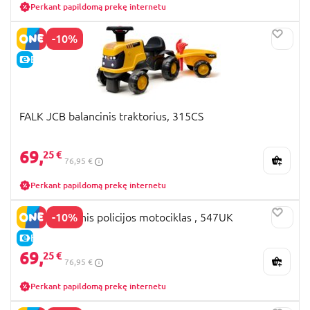
Perkant papildomą prekę internetu
-10%
E-KAINA
FALK JCB balancinis traktorius, 315CS
69,
25 €
76,95 €
Perkant papildomą prekę internetu
-10%
FALK balansinis policijos motociklas , 547UK
E-KAINA
69,
25 €
76,95 €
Perkant papildomą prekę internetu