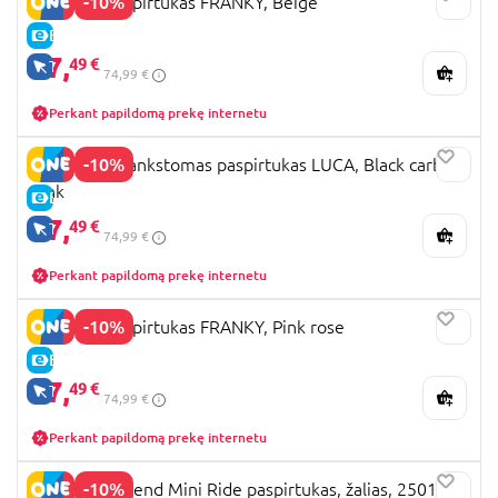
-10%
LIONELO paspirtukas FRANKY, Beige
E-KAINA
67,
49 €
TIK INTERNETU
74,99 €
Perkant papildomą prekę internetu
-10%
LIONELO sulankstomas paspirtukas LUCA, Black carbon
pink
E-KAINA
67,
49 €
TIK INTERNETU
74,99 €
Perkant papildomą prekę internetu
-10%
LIONELO paspirtukas FRANKY, Pink rose
E-KAINA
67,
49 €
TIK INTERNETU
74,99 €
Perkant papildomą prekę internetu
-10%
SmarTrike Xtend Mini Ride paspirtukas, žalias, 2501304