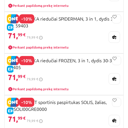
Perkant papildomą prekę internetu
-10%
SEVEN POLSKA riedučiai SPIDERMAN, 3 in 1, dydis 30-
33, 59403
E-KAINA
71,
99 €
79,99 €
Perkant papildomą prekę internetu
-10%
SEVEN POLSKA riedučiai FROZEN, 3 in 1, dydis 30-33,
59405
E-KAINA
71,
99 €
79,99 €
Perkant papildomą prekę internetu
-10%
KINDERCRAFT sportinis paspirtukas SOLIS, žalias,
KRSOLI00GRE0000
E-KAINA
71,
99 €
79,99 €