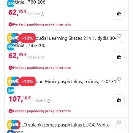
mėtiniai, 780-206
E-KAINA
62,
95 €
69,95 €
Perkant papildomą prekę internetu
-10%
GLOBBER riedučiai Learning Skates 2 in 1, dydis 30-33,
mėtiniai, 783-206
E-KAINA
62,
95 €
69,95 €
Perkant papildomą prekę internetu
-10%
SmarTrike Xtend Mini+ paspirtukas, rožinis, 2501310
E-KAINA
107,
10 €
119,00 €
Perkant papildomą prekę internetu
LIONELO sulankstomas paspirtukas LUCA, White
orange