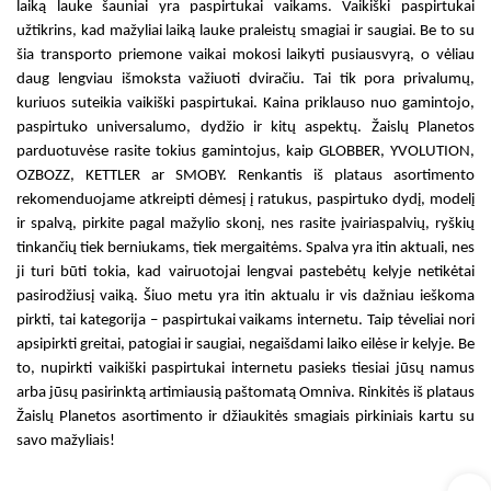
laiką lauke šauniai yra
paspirtukai vaikams
.
Vaikiški paspirtukai
užtikrins, kad mažyliai laiką lauke praleistų smagiai ir saugiai. Be to su
šia transporto priemone vaikai mokosi laikyti pusiausvyrą, o vėliau
daug lengviau išmoksta važiuoti dviračiu. Tai tik pora privalumų,
kuriuos suteikia
vaikiški paspirtukai. Kaina
priklauso nuo gamintojo,
paspirtuko universalumo, dydžio ir kitų aspektų. Žaislų Planetos
parduotuvėse rasite tokius gamintojus, kaip GLOBBER, YVOLUTION,
OZBOZZ, KETTLER ar SMOBY. Renkantis iš plataus asortimento
rekomenduojame atkreipti dėmesį į ratukus, paspirtuko dydį, modelį
ir spalvą, pirkite pagal mažylio skonį, nes rasite įvairiaspalvių, ryškių
tinkančių tiek berniukams, tiek mergaitėms. Spalva yra itin aktuali, nes
ji turi būti tokia, kad vairuotojai lengvai pastebėtų kelyje netikėtai
pasirodžiusį vaiką. Šiuo metu yra itin aktualu ir vis dažniau ieškoma
pirkti, tai kategorija –
paspirtukai vaikams internetu
. Taip tėveliai nori
apsipirkti greitai, patogiai ir saugiai, negaišdami laiko eilėse ir kelyje. Be
to, nupirkti
vaikiški paspirtukai internetu
pasieks tiesiai jūsų namus
arba jūsų pasirinktą artimiausią paštomatą Omniva. Rinkitės iš plataus
Žaislų Planetos asortimento ir džiaukitės smagiais pirkiniais kartu su
savo mažyliais!