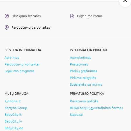
Užsakymo statusas
Grąžinimo forma
Parduotuvių darbo laikas
BENDRA INFORMACIJA
INFORMACIJA PIRKĖJUI
Apie mus
Apmokėjimas
Parduotuvių kontaktai
Pristatymas
Lojalumo programa
Prekių grąžinimas
Pirkimo taisyklės
Susisiekite su mumis
MŪSŲ DRAUGAI
PRIVATUMO POLITIKA
KidZone.lt
Privatumo politika
Kotryna Group
BDAR teisių įgyvendinimo formos
BabyCity.lt
Slapukai
BabyCity.lv
BabyCity.ee