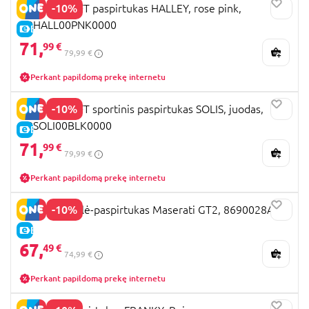
-10%
KINDERKRAFT paspirtukas HALLEY, rose pink,
KRHALL00PNK0000
E-KAINA
71,
99 €
79,99 €
Perkant papildomą prekę internetu
-10%
KINDERCRAFT sportinis paspirtukas SOLIS, juodas,
KRSOLI00BLK0000
E-KAINA
71,
99 €
79,99 €
Perkant papildomą prekę internetu
-10%
OCIE mašinėlė-paspirtukas Maserati GT2, 8690028A
E-KAINA
67,
49 €
74,99 €
Perkant papildomą prekę internetu