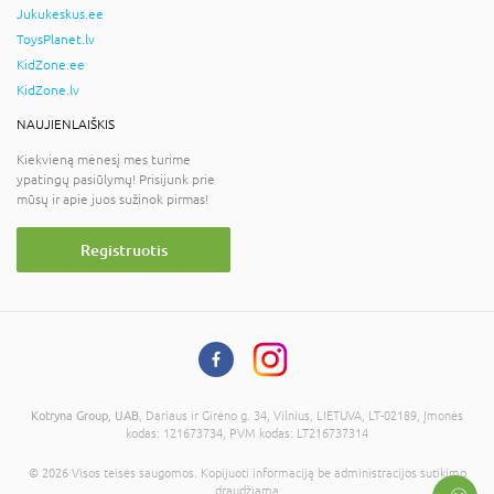
Jukukeskus.ee
ToysPlanet.lv
KidZone.ee
KidZone.lv
NAUJIENLAIŠKIS
Kiekvieną mėnesį mes turime
ypatingų pasiūlymų! Prisijunk prie
mūsų ir apie juos sužinok pirmas!
Registruotis
Kotryna Group, UAB
, Dariaus ir Girėno g. 34, Vilnius, LIETUVA, LT-02189, Įmonės
kodas: 121673734, PVM kodas: LT216737314
© 2026 Visos teisės saugomos. Kopijuoti informaciją be administracijos sutikimo
draudžiama