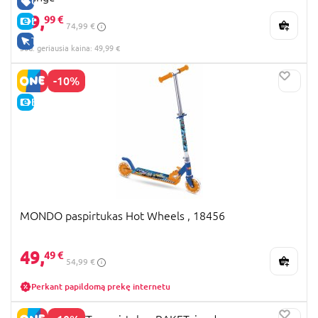
GERA KAINA
49,
99 €
E-KAINA
74,99 €
TIK INTERNETU
30d. geriausia kaina: 49,99 €
-10%
E-KAINA
MONDO paspirtukas Hot Wheels , 18456
49,
49 €
54,99 €
Perkant papildomą prekę internetu