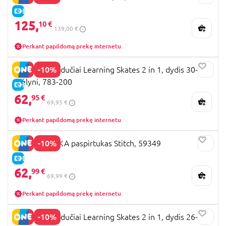
E-KAINA
125,
10 €
139,00 €
Perkant papildomą prekę internetu
-10%
GLOBBER riedučiai Learning Skates 2 in 1, dydis 30-33,
mėlyni, 783-200
E-KAINA
62,
95 €
69,95 €
Perkant papildomą prekę internetu
-10%
SEVEN POLSKA paspirtukas Stitch, 59349
E-KAINA
62,
99 €
69,99 €
Perkant papildomą prekę internetu
-10%
GLOBBER riedučiai Learning Skates 2 in 1, dydis 26-29,