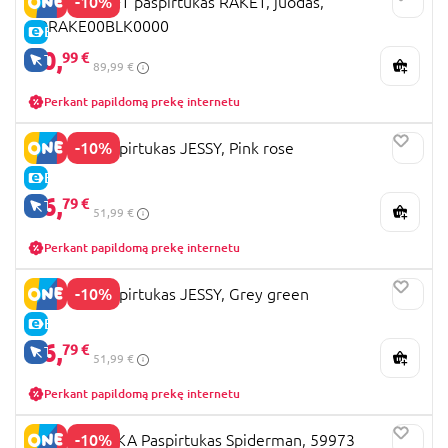
-10%
KINDERKRAFT paspirtukas RAKET, juodas,
KRRAKE00BLK0000
E-KAINA
80,
99 €
TIK INTERNETU
89,99 €
Perkant papildomą prekę internetu
-10%
LIONELO paspirtukas JESSY, Pink rose
E-KAINA
46,
79 €
TIK INTERNETU
51,99 €
Perkant papildomą prekę internetu
-10%
LIONELO paspirtukas JESSY, Grey green
E-KAINA
46,
79 €
TIK INTERNETU
51,99 €
Perkant papildomą prekę internetu
-10%
SEVEN POLSKA Paspirtukas Spiderman, 59973