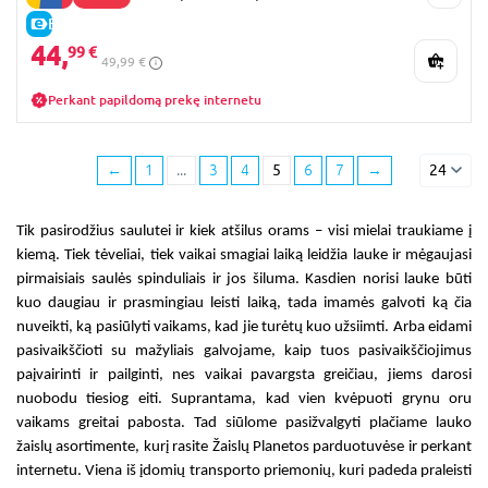
E-KAINA
44,
99 €
49,99 €
Perkant papildomą prekę internetu
←
1
...
3
4
5
6
7
→
24
Tik pasirodžius saulutei ir kiek atšilus orams – visi mielai traukiame į
kiemą. Tiek tėveliai, tiek vaikai smagiai laiką leidžia lauke ir mėgaujasi
pirmaisiais saulės spinduliais ir jos šiluma. Kasdien norisi lauke būti
kuo daugiau ir prasmingiau leisti laiką, tada imamės galvoti ką čia
nuveikti, ką pasiūlyti vaikams, kad jie turėtų kuo užsiimti. Arba eidami
pasivaikščioti su mažyliais galvojame, kaip tuos pasivaikščiojimus
paįvairinti ir pailginti, nes vaikai pavargsta greičiau, jiems darosi
nuobodu tiesiog eiti. Suprantama, kad vien kvėpuoti grynu oru
vaikams greitai pabosta. Tad siūlome pasižvalgyti plačiame lauko
žaislų asortimente, kurį rasite Žaislų Planetos parduotuvėse ir perkant
internetu. Viena iš įdomių transporto priemonių, kuri padeda praleisti