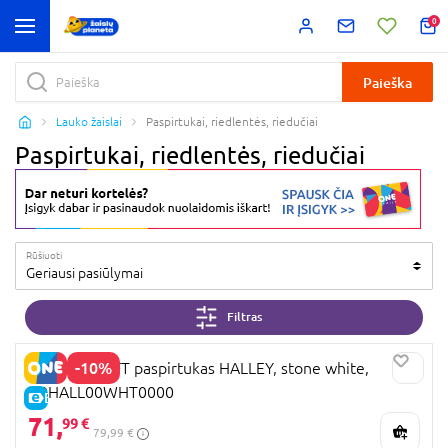
0
Paieška
Lauko žaislai
Paspirtukai, riedlentės, riedučiai
Paspirtukai, riedlentės, riedučiai
Rūšiuoti
Geriausi pasiūlymai
Filtras
-10%
KINDERKRAFT paspirtukas HALLEY, stone white,
KRHALL00WHT0000
E-KAINA
71,
99 €
79,99 €