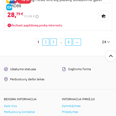
HMD88
E-KAINA
28,
79 €
31,99 €
Perkant papildomą prekę internetu
1
2
3
...
6
→
24
Užsakymo statusas
Grąžinimo forma
Parduotuvių darbo laikas
BENDRA INFORMACIJA
INFORMACIJA PIRKĖJUI
Apie mus
Apmokėjimas
Parduotuvių kontaktai
Pristatymas