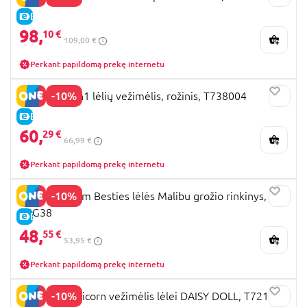
E-KAINA
98,
10 €
109,00 €
Perkant papildomą prekę internetu
-10%
509 Crew 2in1 lėlių vežimėlis, rožinis, T738004
E-KAINA
60,
29 €
66,99 €
Perkant papildomą prekę internetu
-10%
BARBIE Dream Besties lėlės Malibu grožio rinkinys,
JGG38
E-KAINA
48,
55 €
53,95 €
Perkant papildomą prekę internetu
-10%
509 Crew Unicorn vežimėlis lėlei DAISY DOLL, T721034