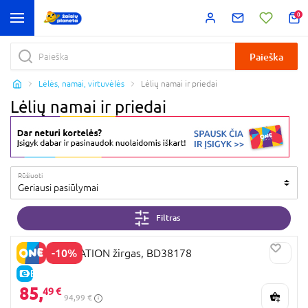
0
Paieška
Lėlės, namai, virtuvėlės
Lėlių namai ir priedai
Lėlių namai ir priedai
Rūšiuoti
Geriausi pasiūlymai
Filtras
-10%
OUR GENERATION žirgas, BD38178
E-KAINA
85,
49 €
94,99 €