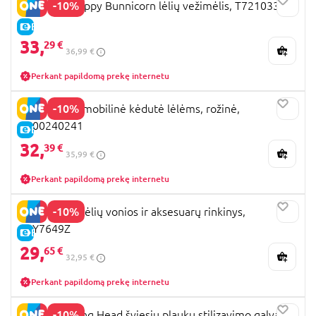
-10%
509 Crew Happy Bunnicorn lėlių vežimėlis, T721033
E-KAINA
33,
29 €
36,99 €
Perkant papildomą prekę internetu
-10%
SMOBY automobilinė kėdutė lėlėms, rožinė,
7600240241
E-KAINA
32,
39 €
35,99 €
Perkant papildomą prekę internetu
-10%
LULLABABY lėlių vonios ir aksesuarų rinkinys,
LBY7649Z
E-KAINA
29,
65 €
32,95 €
Perkant papildomą prekę internetu
-10%
BARBIE Styling Head šviesių plaukų stilizavimo galva,