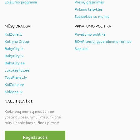
Lojalumo programa
Prekių grąžinimas
Pirkimo taisyklės
Susisiekite su mumis
MŪSŲ DRAUGAI
PRIVATUMO POLITIKA
KidZone.lt
Privatumo politika
Kotryna Group
BDAR teisių įgyvendinimo formos
BabyCity.lt
Slapukai
BabyCity.lv
BabyCity.ee
Jukukeskus.ee
ToysPlanet.lv
KidZone.ee
KidZone.lv
NAUJIENLAIŠKIS
Kiekvieną mėnesį mes turime
ypatingų pasiūlymų! Prisijunk prie
mūsų ir apie juos sužinok pirmas!
Registruotis