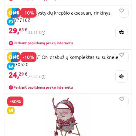
-10%
LULLABABY vystyklų krepšio aksesuarų rinkinys,
LBY7710Z
E-KAINA
29,
65 €
32,95 €
Perkant papildomą prekę internetu
-10%
OUR GENERATION drabužių komplektas su suknele,
BD30520
E-KAINA
24,
29 €
26,99 €
Perkant papildomą prekę internetu
-50%
IŠPARDAVIMAS