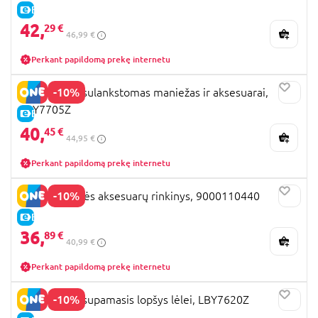
E-KAINA
42,
29 €
46,99 €
Perkant papildomą prekę internetu
-10%
LULLABABY sulankstomas maniežas ir aksesuarai,
LBY7705Z
E-KAINA
40,
45 €
44,95 €
Perkant papildomą prekę internetu
-10%
COROLLE lėlės aksesuarų rinkinys, 9000110440
E-KAINA
36,
89 €
40,99 €
Perkant papildomą prekę internetu
-10%
LULLABABY supamasis lopšys lėlei, LBY7620Z