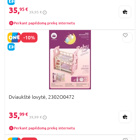
E-KAINA
35,
95 €
39,95 €
Perkant papildomą prekę internetu
-10%
E-KAINA
Dviaukštė lovytė, 2302O0472
35,
99 €
39,99 €
Perkant papildomą prekę internetu