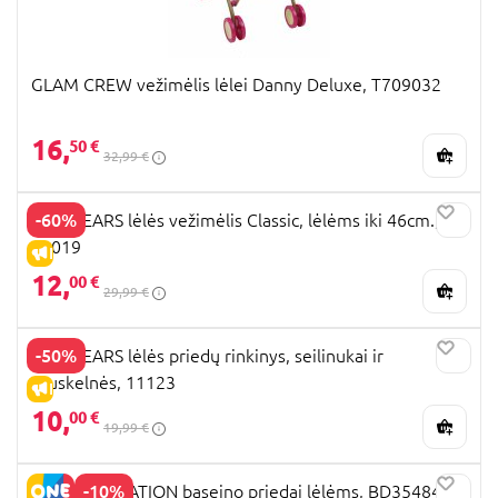
GLAM CREW vežimėlis lėlei Danny Deluxe, T709032
16,
50 €
32,99 €
-60%
TINY TEARS lėlės vežimėlis Classic, lėlėms iki 46cm.,
11019
IŠPARDAVIMAS
12,
00 €
29,99 €
-50%
TINY TEARS lėlės priedų rinkinys, seilinukai ir
sauskelnės, 11123
IŠPARDAVIMAS
10,
00 €
19,99 €
-10%
OUR GENERATION baseino priedai lėlėms, BD35484Z