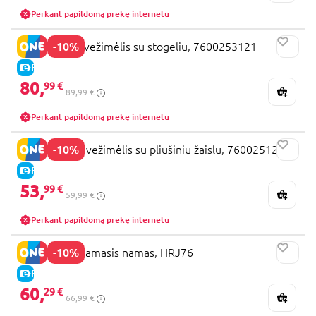
Perkant papildomą prekę internetu
-10%
SMOBY lėlių vežimėlis su stogeliu, 7600253121
E-KAINA
80,
99 €
89,99 €
Perkant papildomą prekę internetu
-10%
SIMBA Stitch vežimėlis su pliušiniu žaislu, 7600251225
E-KAINA
53,
99 €
59,99 €
Perkant papildomą prekę internetu
-10%
BARBIE miegamasis namas, HRJ76
E-KAINA
60,
29 €
66,99 €