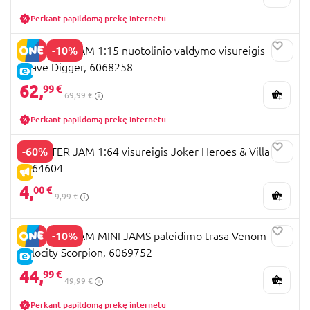
Perkant papildomą prekę internetu
-10%
MONSTER JAM 1:15 nuotolinio valdymo visureigis
Grave Digger, 6068258
E-KAINA
62,
99 €
69,99 €
Perkant papildomą prekę internetu
-60%
MONSTER JAM 1:64 visureigis Joker Heroes & Villains,
6064604
IŠPARDAVIMAS
4,
00 €
9,99 €
-10%
MONSTER JAM MINI JAMS paleidimo trasa Venom
Velocity Scorpion, 6069752
E-KAINA
44,
99 €
49,99 €
Perkant papildomą prekę internetu