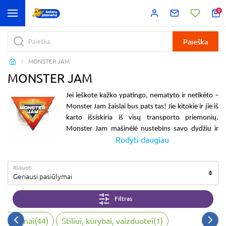
0
Paieška
MONSTER JAM
MONSTER JAM
Jei ieškote kažko ypatingo, nematyto ir netikėto –
Monster Jam žaislai
bus pats tas! Jie kitokie ir jie iš
karto išsiskiria iš visų transporto priemonių.
Monster Jam mašinėlė
nustebins savo dydžiu ir
Rodyti daugiau
masyviais ratais. Su ja bus galima važiuoti per visas
kliūtis ir visais paviršiais. Todėl šios
Monster Jam
mašinėlės
ir vadinamos monstrais. Joms nebaisu
Rūšiuoti
dalyvauti mašinų kovose ir, žinoma, laimėti! Tad
Geriausi pasiūlymai
mašinėlė Monster Jam
bus puiki dovana
mažiesiems automobilių gerbėjams. Tačiau, jos
Filtras
labiau patiks tiems, kas mėgsta iššūkius ar jau
tiesiog sukaupė solidų automobilių garažą ir ieško
 žaidimai
(
44
)
Stiliui, kūrybai, vaizduotei
(
1
)