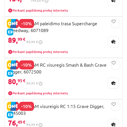
149,00 €
Perkant papildomą prekę internetu
-10%
MONSTER JAM paleidimo trasa Supercharge
Speedway, 6071089
E-KAINA
89,
99 €
99,99 €
Perkant papildomą prekę internetu
-10%
MONSTER JAM RC visuregis Smash & Bash Grave
Digger, 6072500
E-KAINA
80,
95 €
89,95 €
Perkant papildomą prekę internetu
-10%
MONSTER JAM visureigis RC 1:15 Grave Digger,
6045003
E-KAINA
76,
49 €
84,99 €