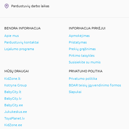
Parduotuvių darbo laikas
BENDRA INFORMACIJA
INFORMACIJA PIRKĖJUI
Apie mus
Apmokėjimas
Parduotuvių kontaktai
Pristatymas
Lojalumo programa
Prekių grąžinimas
Pirkimo taisyklės
Susisiekite su mumis
MŪSŲ DRAUGAI
PRIVATUMO POLITIKA
KidZone.lt
Privatumo politika
Kotryna Group
BDAR teisių įgyvendinimo formos
BabyCity.lt
Slapukai
BabyCity.lv
BabyCity.ee
Jukukeskus.ee
ToysPlanet.lv
KidZone.ee