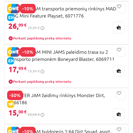
-10%
MONSTER JAM transporto priemonių rinkinys MAD
HOG Mini Feature Playset, 6071776
E-KAINA
26,
99 €
29,99 €
Perkant papildomą prekę internetu
-10%
MONSTER JAM MINI JAMS paleidimo trasa su 2
transporto priemonėm Boneyard Blaster, 6069711
E-KAINA
17,
99 €
19,99 €
Perkant papildomą prekę internetu
-50%
MONSTER JAM žaidimų rinkinys Monster Dirt,
6066186
IŠPARDAVIMAS
15,
00 €
29,99 €
-10%
MONSTER JAM buldozeris 1:64 Dirt Squad, asort.,