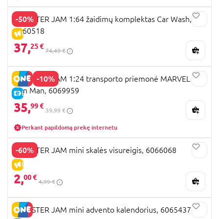
-50%
MONSTER JAM 1:64 žaidimų komplektas Car Wash,
6060518
IŠPARDAVIMAS
37,
25 €
74,49 €
-10%
MONSTER JAM 1:24 transporto priemonė MARVEL
Iron Man, 6069959
E-KAINA
35,
99 €
39,99 €
Perkant papildomą prekę internetu
-60%
MONSTER JAM mini skalės visureigis, 6066068
IŠPARDAVIMAS
2,
00 €
4,99 €
MONSTER JAM mini advento kalendorius, 6065437