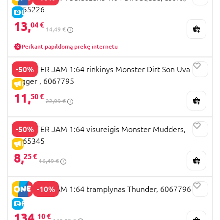
6055226
E-KAINA
13,
04 €
14,49 €
Perkant papildomą prekę internetu
-50%
MONSTER JAM 1:64 rinkinys Monster Dirt Son Uva
Digger , 6067795
IŠPARDAVIMAS
11,
50 €
22,99 €
-50%
MONSTER JAM 1:64 visureigis Monster Mudders,
6065345
IŠPARDAVIMAS
8,
25 €
16,49 €
-10%
MONSTER JAM 1:64 tramplynas Thunder, 6067796
E-KAINA
134,
10 €