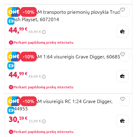
tam puikiai tarnaus
mašinėlė Monster Jam
. Visas
-10%
MONSTER JAM transporto priemonių plovykla Truck
jam rasite Žaislų planetos parduotuvėse ir
Wash Playset, 6072014
internete. Kviečiame ieškoti, lyginti ir rinktis iš
E-KAINA
gausaus žaislų asortimento.
44,
99 €
49,99 €
Perkant papildomą prekę internetu
-10%
MONSTER JAM 1:64 visureigis Grave Digger, 6068563
E-KAINA
44,
99 €
49,99 €
Perkant papildomą prekę internetu
-10%
MONSTER JAM visureigis RC 1:24 Grave Digger,
6044955
E-KAINA
30,
59 €
33,99 €
Perkant papildomą prekę internetu