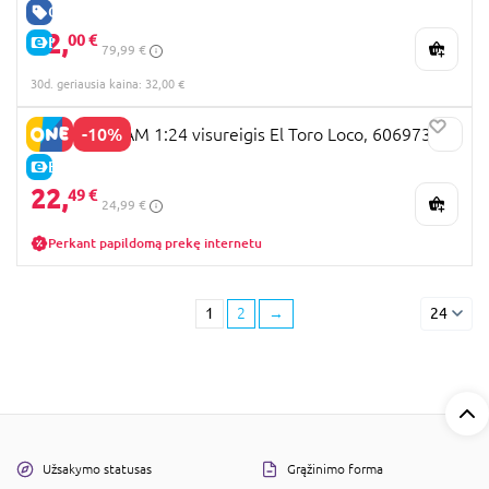
GERA KAINA
32,
00 €
E-KAINA
79,99 €
30d. geriausia kaina: 32,00 €
-10%
MONSTER JAM 1:24 visureigis El Toro Loco, 6069732
E-KAINA
22,
49 €
24,99 €
Perkant papildomą prekę internetu
1
2
→
24
Užsakymo statusas
Grąžinimo forma