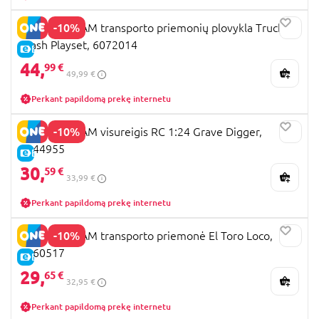
tam puikiai tarnaus
mašinėlė Monster Jam
. Visas
-10%
MONSTER JAM transporto priemonių plovykla Truck
jam rasite Žaislų planetos parduotuvėse ir
Wash Playset, 6072014
internete. Kviečiame ieškoti, lyginti ir rinktis iš
E-KAINA
gausaus žaislų asortimento.
44,
99 €
49,99 €
Perkant papildomą prekę internetu
-10%
MONSTER JAM visureigis RC 1:24 Grave Digger,
6044955
E-KAINA
30,
59 €
33,99 €
Perkant papildomą prekę internetu
-10%
MONSTER JAM transporto priemonė El Toro Loco,
6060517
E-KAINA
29,
65 €
32,95 €
Perkant papildomą prekę internetu