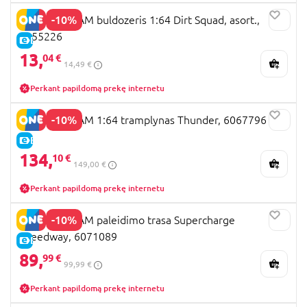
-10%
MONSTER JAM buldozeris 1:64 Dirt Squad, asort.,
6055226
E-KAINA
13,
04 €
14,49 €
Perkant papildomą prekę internetu
-10%
MONSTER JAM 1:64 tramplynas Thunder, 6067796
E-KAINA
134,
10 €
149,00 €
Perkant papildomą prekę internetu
-10%
MONSTER JAM paleidimo trasa Supercharge
Speedway, 6071089
E-KAINA
89,
99 €
99,99 €
Perkant papildomą prekę internetu