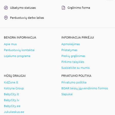
Užsakymo statusas
Grąžinimo forma
Parduotuvių darbo laikas
BENDRA INFORMACIJA
INFORMACIJA PIRKĖJUI
Apie mus
Apmokėjimas
Parduotuvių kontaktai
Pristatymas
Lojalumo programa
Prekių grąžinimas
Pirkimo taisyklės
Susisiekite su mumis
MŪSŲ DRAUGAI
PRIVATUMO POLITIKA
KidZone.lt
Privatumo politika
Kotryna Group
BDAR teisių įgyvendinimo formos
BabyCity.lt
Slapukai
BabyCity.lv
BabyCity.ee
Jukukeskus.ee