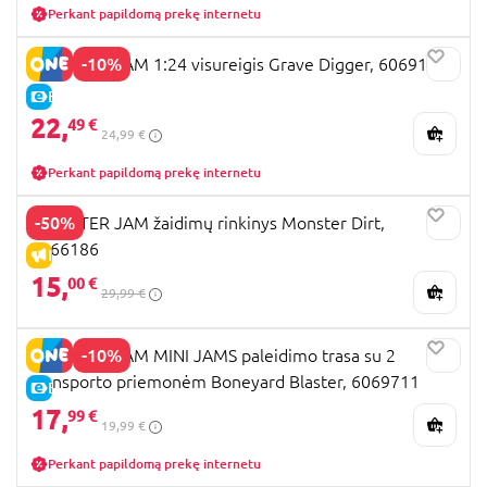
Perkant papildomą prekę internetu
-10%
MONSTER JAM 1:24 visureigis Grave Digger, 6069137
E-KAINA
22,
49 €
24,99 €
Perkant papildomą prekę internetu
-50%
MONSTER JAM žaidimų rinkinys Monster Dirt,
6066186
IŠPARDAVIMAS
15,
00 €
29,99 €
-10%
MONSTER JAM MINI JAMS paleidimo trasa su 2
transporto priemonėm Boneyard Blaster, 6069711
E-KAINA
17,
99 €
19,99 €
Perkant papildomą prekę internetu