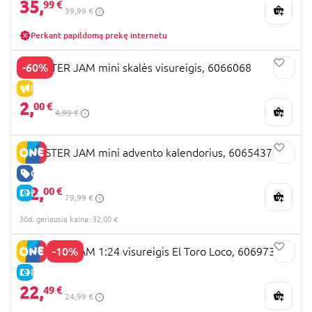
35,
99 €
39,99 €
Perkant papildomą prekę internetu
-60%
MONSTER JAM mini skalės visureigis, 6066068
IŠPARDAVIMAS
2,
00 €
4,99 €
MONSTER JAM mini advento kalendorius, 6065437
GERA KAINA
32,
00 €
E-KAINA
79,99 €
30d. geriausia kaina: 32,00 €
-10%
MONSTER JAM 1:24 visureigis El Toro Loco, 6069732
E-KAINA
22,
49 €
24,99 €