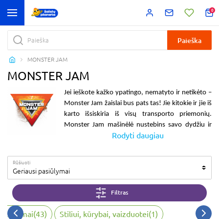
0
Paieška
MONSTER JAM
MONSTER JAM
Jei ieškote kažko ypatingo, nematyto ir netikėto –
Monster Jam žaislai
bus pats tas! Jie kitokie ir jie iš
karto išsiskiria iš visų transporto priemonių.
Monster Jam mašinėlė
nustebins savo dydžiu ir
Rodyti daugiau
masyviais ratais. Su ja bus galima važiuoti per visas
kliūtis ir visais paviršiais. Todėl šios
Monster Jam
mašinėlės
ir vadinamos monstrais. Joms nebaisu
Rūšiuoti
dalyvauti mašinų kovose ir, žinoma, laimėti! Tad
Geriausi pasiūlymai
mašinėlė Monster Jam
bus puiki dovana
mažiesiems automobilių gerbėjams. Tačiau, jos
Filtras
labiau patiks tiems, kas mėgsta iššūkius ar jau
tiesiog sukaupė solidų automobilių garažą ir ieško
 žaidimai
(
43
)
Stiliui, kūrybai, vaizduotei
(
1
)