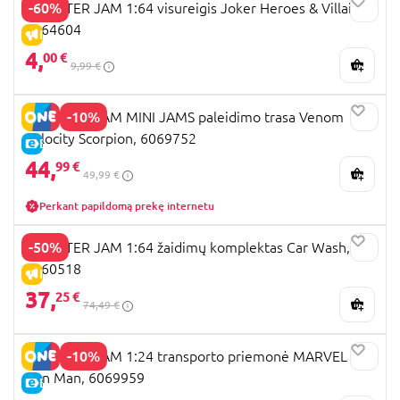
-60%
MONSTER JAM 1:64 visureigis Joker Heroes & Villains,
6064604
IŠPARDAVIMAS
4,
00 €
9,99 €
-10%
MONSTER JAM MINI JAMS paleidimo trasa Venom
Velocity Scorpion, 6069752
E-KAINA
44,
99 €
49,99 €
Perkant papildomą prekę internetu
-50%
MONSTER JAM 1:64 žaidimų komplektas Car Wash,
6060518
IŠPARDAVIMAS
37,
25 €
74,49 €
-10%
MONSTER JAM 1:24 transporto priemonė MARVEL
Iron Man, 6069959
E-KAINA