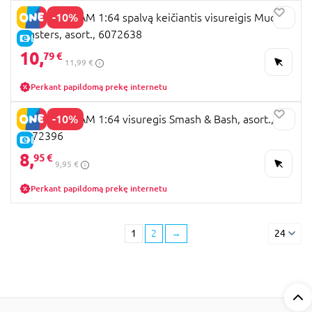
-10%
MONSTER JAM 1:64 spalvą keičiantis visureigis Mud
Blasters, asort., 6072638
E-KAINA
10,
79 €
11,99 €
Perkant papildomą prekę internetu
-10%
MONSTER JAM 1:64 visuregis Smash & Bash, asort.,
6072396
E-KAINA
8,
95 €
9,95 €
Perkant papildomą prekę internetu
1
2
→
24