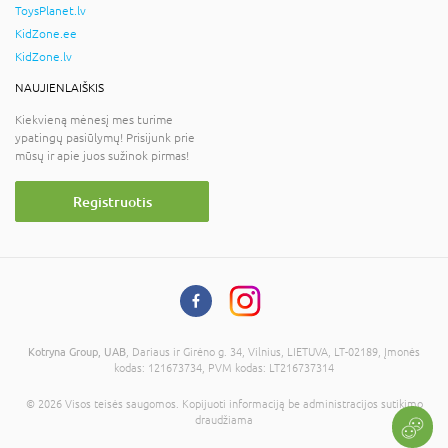
ToysPlanet.lv
KidZone.ee
KidZone.lv
NAUJIENLAIŠKIS
Kiekvieną mėnesį mes turime
ypatingų pasiūlymų! Prisijunk prie
mūsų ir apie juos sužinok pirmas!
Registruotis
Kotryna Group, UAB
, Dariaus ir Girėno g. 34, Vilnius, LIETUVA, LT-02189, Įmonės
kodas: 121673734, PVM kodas: LT216737314
© 2026 Visos teisės saugomos. Kopijuoti informaciją be administracijos sutikimo
draudžiama