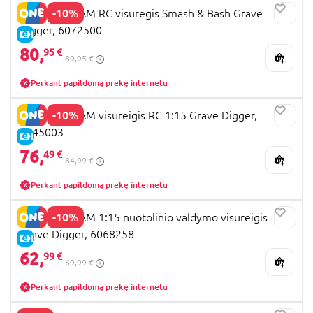
-10%
MONSTER JAM RC visuregis Smash & Bash Grave
Digger, 6072500
E-KAINA
80,
95 €
89,95 €
Perkant papildomą prekę internetu
-10%
MONSTER JAM visureigis RC 1:15 Grave Digger,
6045003
E-KAINA
76,
49 €
84,99 €
Perkant papildomą prekę internetu
-10%
MONSTER JAM 1:15 nuotolinio valdymo visureigis
Grave Digger, 6068258
E-KAINA
62,
99 €
69,99 €
Perkant papildomą prekę internetu