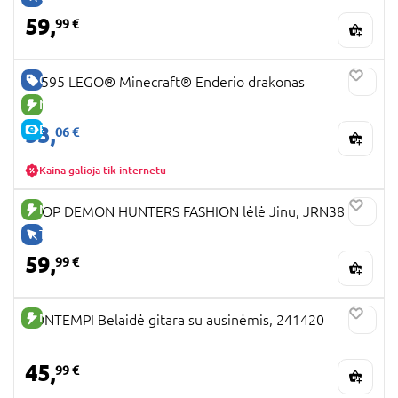
59,
99 €
GERA KAINA
21595 LEGO® Minecraft® Enderio drakonas
NAUJA PREKĖ
53,
E-KAINA
06 €
Kaina galioja tik internetu
NAUJA PREKĖ
KPOP DEMON HUNTERS FASHION lėlė Jinu, JRN38
TIK INTERNETU
59,
99 €
NAUJA PREKĖ
BONTEMPI Belaidė gitara su ausinėmis, 241420
45,
99 €