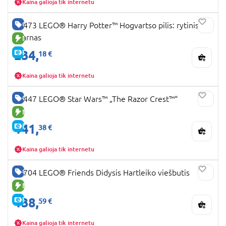
Kaina galioja tik internetu
GERA KAINA
76473 LEGO® Harry Potter™ Hogvartso pilis: rytinis
sparnas
NAUJA PREKĖ
234,
E-KAINA
18 €
Kaina galioja tik internetu
GERA KAINA
75447 LEGO® Star Wars™ „The Razor Crest™“
NAUJA PREKĖ
141,
E-KAINA
38 €
Kaina galioja tik internetu
GERA KAINA
42704 LEGO® Friends Didysis Hartleiko viešbutis
NAUJA PREKĖ
138,
E-KAINA
59 €
Kaina galioja tik internetu