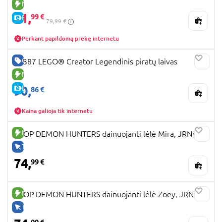
NAUJA PREKĖ
71,
99 €
E-KAINA
79,99 €
Perkant papildomą prekę internetu
GERA KAINA
31387 LEGO® Creator Legendinis piratų laivas
NAUJA PREKĖ
90,
E-KAINA
86 €
Kaina galioja tik internetu
NAUJA PREKĖ
KPOP DEMON HUNTERS dainuojanti lėlė Mira, JRN41
TIK INTERNETU
74,
99 €
NAUJA PREKĖ
KPOP DEMON HUNTERS dainuojanti lėlė Zoey, JRN42
TIK INTERNETU