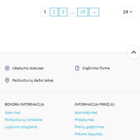
1
2
3
...
29
→
24
Užsakymo statusas
Grąžinimo forma
Parduotuvių darbo laikas
BENDRA INFORMACIJA
INFORMACIJA PIRKĖJUI
Apie mus
Apmokėjimas
Parduotuvių kontaktai
Pristatymas
Lojalumo programa
Prekių grąžinimas
Pirkimo taisyklės