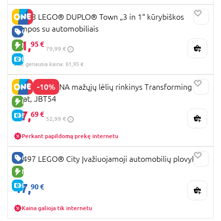
10478 LEGO® DUPLO® Town „3 in 1“ kūrybiškos
rampos su automobiliais
GERA KAINA
61,
95 €
NAUJA PREKĖ
79,99 €
E-KAINA
30d. geriausia kaina: 61,95 €
-10%
DISNEY MOANA mažųjų lėlių rinkinys Transforming
Boat, JBT54
NAUJA PREKĖ
47,
69 €
E-KAINA
52,99 €
Perkant papildomą prekę internetu
GERA KAINA
60497 LEGO® City Įvažiuojamoji automobilių plovykla
NAUJA PREKĖ
47,
E-KAINA
90 €
Kaina galioja tik internetu