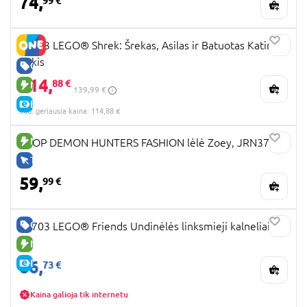
74,
99 €
72423 LEGO® Shrek: Šrekas, Asilas ir Batuotas Katinas
Pūkis
GERA KAINA
114,
88 €
NAUJA PREKĖ
139,99 €
E-KAINA
30d. geriausia kaina: 114,88 €
NAUJA PREKĖ
KPOP DEMON HUNTERS FASHION lėlė Zoey, JRN37
TIK INTERNETU
59,
99 €
GERA KAINA
42703 LEGO® Friends Undinėlės linksmieji kalneliai
NAUJA PREKĖ
86,
E-KAINA
73 €
Kaina galioja tik internetu