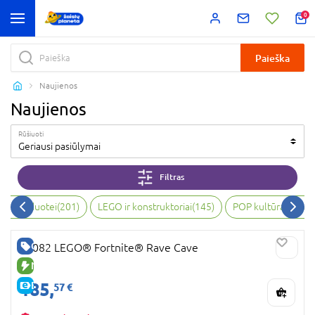
0
Paieška
Naujienos
Naujienos
Rūšiuoti
Geriausi pasiūlymai
Filtras
bai, vaizduotei
(
201
)
LEGO ir konstruktoriai
(
145
)
POP kultūra ir kol
GERA KAINA
77082 LEGO® Fortnite® Rave Cave
NAUJA PREKĖ
185,
E-KAINA
57 €