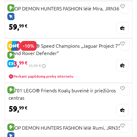
NAUJA PREKĖ
KPOP DEMON HUNTERS FASHION lėlė Mira, JRN36
TIK INTERNETU
59,
99 €
-10%
77264 LEGO® Speed Champions „Jaguar Project 7“ ir
„Land Rover Defender“
NAUJA PREKĖ
53,
99 €
E-KAINA
59,99 €
Perkant papildomą prekę internetu
NAUJA PREKĖ
42701 LEGO® Friends Koalų buveinė ir priežiūros
centras
59,
99 €
NAUJA PREKĖ
KPOP DEMON HUNTERS FASHION lėlė Rumi, JRN35
TIK INTERNETU