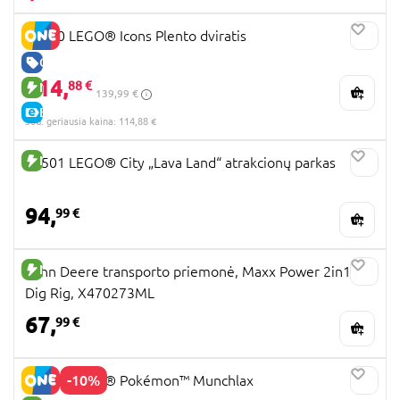
11380 LEGO® Icons Plento dviratis
GERA KAINA
114,
88 €
NAUJA PREKĖ
139,99 €
E-KAINA
30d. geriausia kaina: 114,88 €
NAUJA PREKĖ
60501 LEGO® City „Lava Land“ atrakcionų parkas
94,
99 €
NAUJA PREKĖ
John Deere transporto priemonė, Maxx Power 2in1
Dig Rig, X470273ML
67,
99 €
-10%
72150 LEGO® Pokémon™ Munchlax