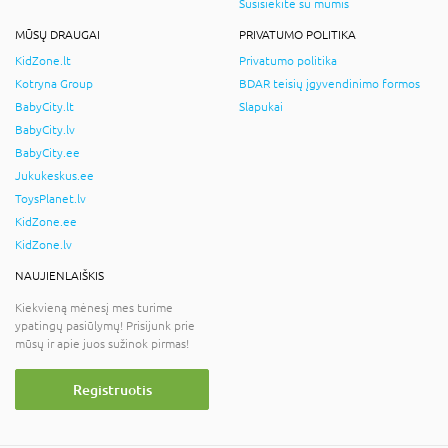
Susisiekite su mumis
MŪSŲ DRAUGAI
PRIVATUMO POLITIKA
KidZone.lt
Privatumo politika
Kotryna Group
BDAR teisių įgyvendinimo formos
BabyCity.lt
Slapukai
BabyCity.lv
BabyCity.ee
Jukukeskus.ee
ToysPlanet.lv
KidZone.ee
KidZone.lv
NAUJIENLAIŠKIS
Kiekvieną mėnesį mes turime
ypatingų pasiūlymų! Prisijunk prie
mūsų ir apie juos sužinok pirmas!
Registruotis