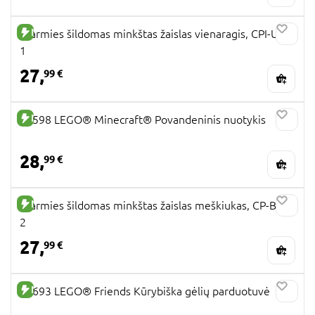
NAUJA PREKĖ
Warmies šildomas minkštas žaislas vienaragis, CPI-UNI-
1
27,
99 €
NAUJA PREKĖ
21598 LEGO® Minecraft® Povandeninis nuotykis
28,
99 €
NAUJA PREKĖ
Warmies šildomas minkštas žaislas meškiukas, CP-BEA-
2
27,
99 €
NAUJA PREKĖ
42693 LEGO® Friends Kūrybiška gėlių parduotuvė