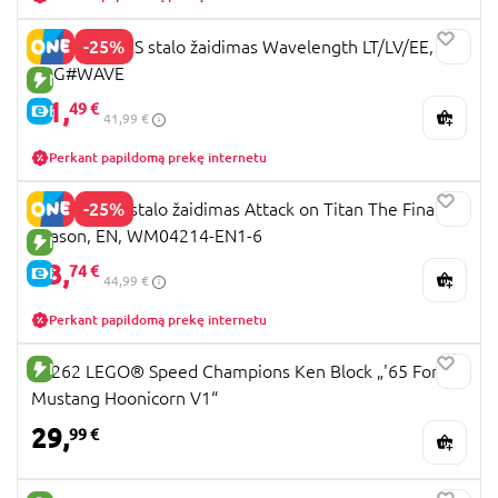
-25%
BRAIN GAMES stalo žaidimas Wavelength LT/LV/EE,
BRG#WAVE
NAUJA PREKĖ
31,
49 €
E-KAINA
41,99 €
Perkant papildomą prekę internetu
-25%
MONOPOLY stalo žaidimas Attack on Titan The Final
Season, EN, WM04214-EN1-6
NAUJA PREKĖ
33,
74 €
E-KAINA
44,99 €
Perkant papildomą prekę internetu
NAUJA PREKĖ
77262 LEGO® Speed Champions Ken Block „'65 Ford
Mustang Hoonicorn V1“
29,
99 €