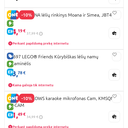
-10%
DISNEY MOANA lėlių rinkinys Moana ir Simea, JBT41
NAUJA PREKĖ
34,
19 €
E-KAINA
37,99 €
Perkant papildomą prekę internetu
GERA KAINA
42697 LEGO® Friends Kūrybiškas lėlių namų
lagaminėlis
NAUJA PREKĖ
43,
E-KAINA
78 €
Kaina galioja tik internetu
-10%
SQUISHMALLOWS karaoke mikrofonas Cam, KMSQM-
BT-CAM
NAUJA PREKĖ
31,
49 €
E-KAINA
34,99 €
Perkant papildomą prekę internetu