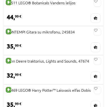
NAUJA PREKĖ
11511 LEGO® Botanicals Vandens lelijos
44,
99 €
NAUJA PREKĖ
BONTEMPI Gitara su mikrofonu, 245834
35,
99 €
NAUJA PREKĖ
John Deere traktorius, Lights and Sounds, 47674
32,
99 €
NAUJA PREKĖ
76469 LEGO® Harry Potter™ Laisvasis elfas Dobis
35,
99 €