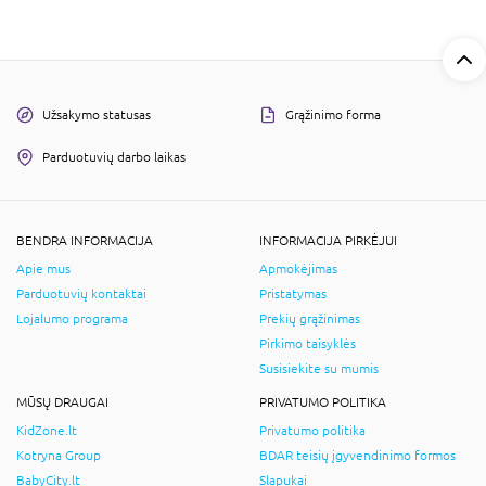
Užsakymo statusas
Grąžinimo forma
Parduotuvių darbo laikas
BENDRA INFORMACIJA
INFORMACIJA PIRKĖJUI
Apie mus
Apmokėjimas
Parduotuvių kontaktai
Pristatymas
Lojalumo programa
Prekių grąžinimas
Pirkimo taisyklės
Susisiekite su mumis
MŪSŲ DRAUGAI
PRIVATUMO POLITIKA
KidZone.lt
Privatumo politika
Kotryna Group
BDAR teisių įgyvendinimo formos
BabyCity.lt
Slapukai