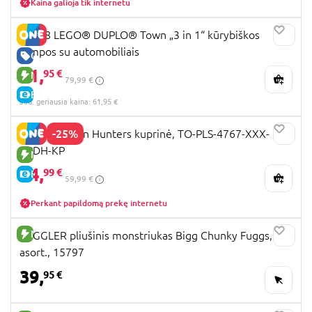
Kaina galioja tik internetu
10478 LEGO® DUPLO® Town „3 in 1“ kūrybiškos
rampos su automobiliais
GERA KAINA
61,
95 €
NAUJA PREKĖ
79,99 €
E-KAINA
30d. geriausia kaina: 61,95 €
-25%
K-POP Demon Hunters kuprinė, TO-PLS-4767-XXX-
KPDH-KP
NAUJA PREKĖ
44,
99 €
E-KAINA
59,99 €
Perkant papildomą prekę internetu
NAUJA PREKĖ
FUGGLER pliušinis monstriukas Bigg Chunky Fuggs,
asort., 15797
39,
95 €