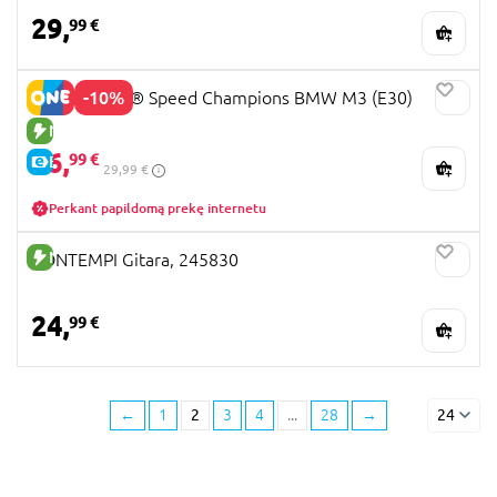
29,
99 €
-10%
77263 LEGO® Speed Champions BMW M3 (E30)
NAUJA PREKĖ
26,
99 €
E-KAINA
29,99 €
Perkant papildomą prekę internetu
NAUJA PREKĖ
BONTEMPI Gitara, 245830
24,
99 €
←
1
2
3
4
...
28
→
24