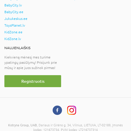
BabyCity.lv
BabyCity.ee
Jukukeskus.ee
ToysPlanet.lv
KidZone.ee
KidZone.lv
NAUJIENLAIŠKIS
Kiekvieną mėnesį mes turime
ypatingų pasiūlymų! Prisijunk prie
mūsų ir apie juos sužinok pirmas!
Registruotis
Kotryna Group, UAB
, Dariaus ir Girėno g. 34, Vilnius, LIETUVA, LT-02189, Įmonės
kodas: 121673734, PVM kodas: LT216737314