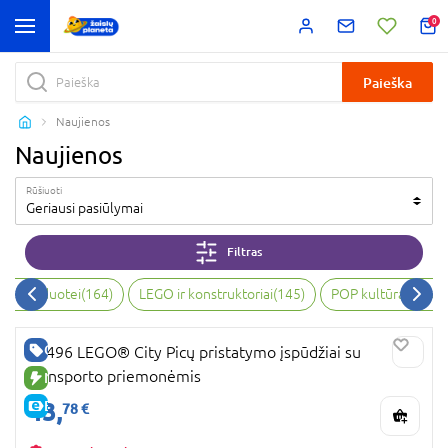
0
Paieška
Naujienos
Naujienos
Rūšiuoti
Geriausi pasiūlymai
Filtras
bai, vaizduotei
(
164
)
LEGO ir konstruktoriai
(
145
)
POP kultūra ir kol
GERA KAINA
60496 LEGO® City Picų pristatymo įspūdžiai su
transporto priemonėmis
NAUJA PREKĖ
43,
E-KAINA
78 €