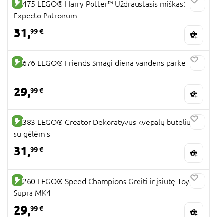
NAUJA PREKĖ
76475 LEGO® Harry Potter™ Uždraustasis miškas:
Expecto Patronum
31,
99 €
NAUJA PREKĖ
42676 LEGO® Friends Smagi diena vandens parke
29,
99 €
NAUJA PREKĖ
31383 LEGO® Creator Dekoratyvus kvepalų buteliukas
su gėlėmis
31,
99 €
NAUJA PREKĖ
77260 LEGO® Speed Champions Greiti ir įsiutę Toyota
Supra MK4
29,
99 €