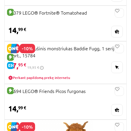
NAUJA PREKĖ
77079 LEGO® Fortnite® Tomatohead
14,
99 €
-10%
FUGGLER pliušinis monstriukas Baddie Fugg, 1 serija,
asort., 15784
NAUJA PREKĖ
17,
95 €
E-KAINA
19,95 €
Perkant papildomą prekę internetu
NAUJA PREKĖ
42694 LEGO® Friends Picos furgonas
14,
99 €
-10%