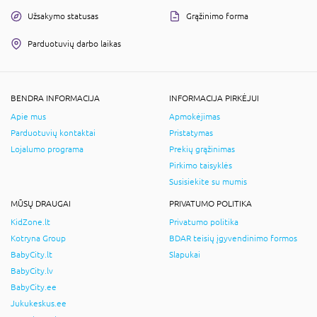
Užsakymo statusas
Grąžinimo forma
Parduotuvių darbo laikas
BENDRA INFORMACIJA
INFORMACIJA PIRKĖJUI
Apie mus
Apmokėjimas
Parduotuvių kontaktai
Pristatymas
Lojalumo programa
Prekių grąžinimas
Pirkimo taisyklės
Susisiekite su mumis
MŪSŲ DRAUGAI
PRIVATUMO POLITIKA
KidZone.lt
Privatumo politika
Kotryna Group
BDAR teisių įgyvendinimo formos
BabyCity.lt
Slapukai
BabyCity.lv
BabyCity.ee
Jukukeskus.ee