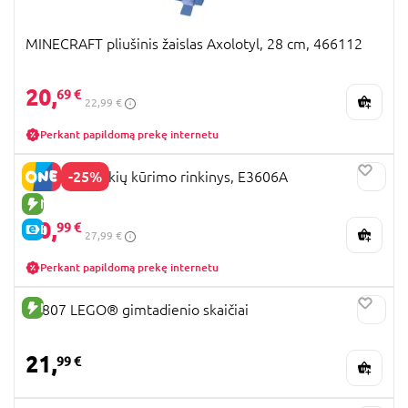
MINECRAFT pliušinis žaislas Axolotyl, 28 cm, 466112
20,
69 €
22,99 €
Perkant papildomą prekę internetu
-25%
HAPE apyrankių kūrimo rinkinys, E3606A
NAUJA PREKĖ
20,
99 €
E-KAINA
27,99 €
Perkant papildomą prekę internetu
NAUJA PREKĖ
40807 LEGO® gimtadienio skaičiai
21,
99 €