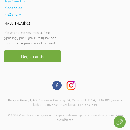
ToysPlanet.lv
KidZone.ee
KidZone.lv
NAUJIENLAIŠKIS
Kiekvieną mėnesį mes turime
ypatingų pasiūlymų! Prisijunk prie
mūsų ir apie juos sužinok pirmas!
Registruotis
Kotryna Group, UAB
, Dariaus ir Girėno g. 34, Vilnius, LIETUVA, LT-02189, Įmonės
kodas: 121673734, PVM kodas: LT216737314
© 2026 Visos teisės saugomos. Kopijuoti informaciją be administracijos sutikimo
draudžiama