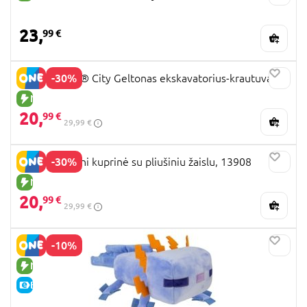
23,
99 €
-30%
60480 LEGO® City Geltonas ekskavatorius-krautuvas
NAUJA PREKĖ
20,
99 €
29,99 €
-30%
PERLETTI Mini kuprinė su pliušiniu žaislu, 13908
NAUJA PREKĖ
20,
99 €
29,99 €
-10%
NAUJA PREKĖ
E-KAINA