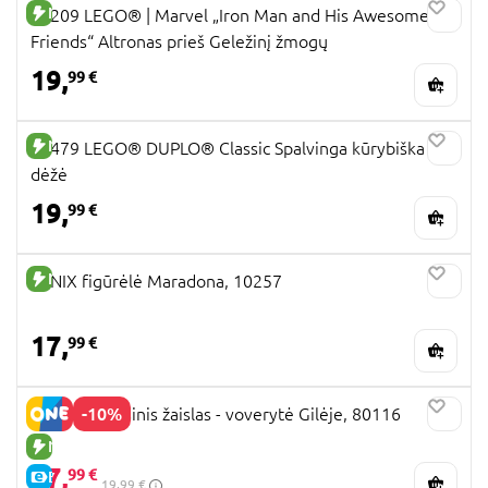
NAUJA PREKĖ
11209 LEGO® ǀ Marvel „Iron Man and His Awesome
Friends“ Altronas prieš Geležinį žmogų
19,
99 €
NAUJA PREKĖ
10479 LEGO® DUPLO® Classic Spalvinga kūrybiška
dėžė
19,
99 €
NAUJA PREKĖ
MINIX figūrėlė Maradona, 10257
17,
99 €
-10%
FLIPETZ pliušinis žaislas - voverytė Gilėje, 80116
NAUJA PREKĖ
17,
99 €
E-KAINA
19,99 €