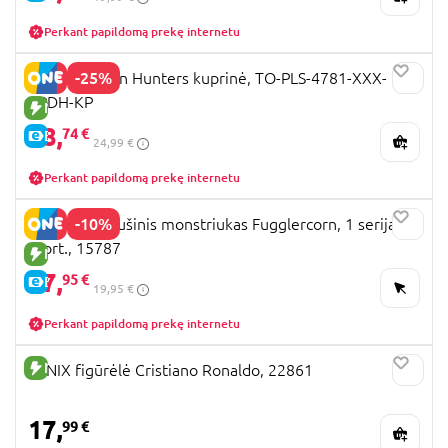
Perkant papildomą prekę internetu
-25%
K-POP Demon Hunters kuprinė, TO-PLS-4781-XXX-
KPDH-KP
NAUJA PREKĖ
18,
74 €
E-KAINA
24,99 €
Perkant papildomą prekę internetu
-10%
FUGGLER pliušinis monstriukas Fugglercorn, 1 serija,
asort., 15787
NAUJA PREKĖ
17,
95 €
E-KAINA
19,95 €
Perkant papildomą prekę internetu
NAUJA PREKĖ
MINIX figūrėlė Cristiano Ronaldo, 22861
17,
99 €