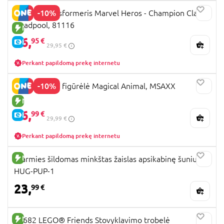
-10%
Blokees transformeris Marvel Heros - Champion Class
Deadpool, 81116
NAUJA PREKĖ
26,
95 €
E-KAINA
29,95 €
Perkant papildomą prekę internetu
-10%
SURI pliušinė figūrėlė Magical Animal, MSAXX
NAUJA PREKĖ
26,
99 €
E-KAINA
29,99 €
Perkant papildomą prekę internetu
NAUJA PREKĖ
Warmies šildomas minkštas žaislas apsikabinę šuniukai,
HUG-PUP-1
23,
99 €
NAUJA PREKĖ
42682 LEGO® Friends Stovyklavimo trobelė