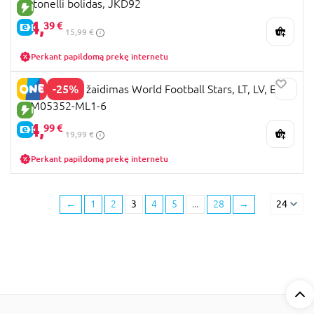
Antonelli bolidas, JKD92
NAUJA PREKĖ
14,
39 €
E-KAINA
15,99 €
Perkant papildomą prekę internetu
-25%
MATCH stalo žaidimas World Football Stars, LT, LV, EE,
WM05352-ML1-6
NAUJA PREKĖ
14,
99 €
E-KAINA
19,99 €
Perkant papildomą prekę internetu
←
1
2
3
4
5
...
28
→
24