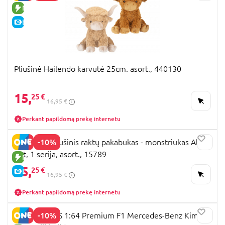
NAUJA PREKĖ
E-KAINA
Pliušinė Hailendo karvutė 25cm. asort., 440130
15,
25 €
16,95 €
Perkant papildomą prekę internetu
-10%
FUGGLER pliušinis raktų pakabukas - monstriukas Alley
Cat, 1 serija, asort., 15789
NAUJA PREKĖ
15,
25 €
E-KAINA
16,95 €
Perkant papildomą prekę internetu
-10%
HOT WHEELS 1:64 Premium F1 Mercedes-Benz Kimi