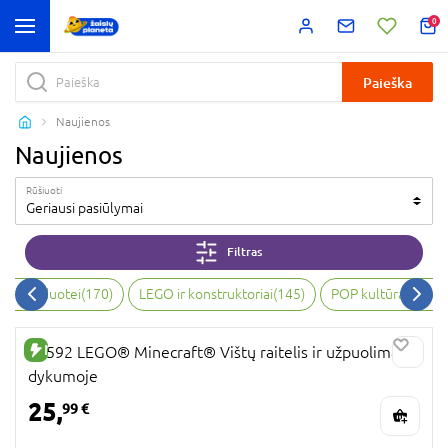
0
Paieška
Naujienos
Naujienos
Rūšiuoti
Geriausi pasiūlymai
Filtras
bai, vaizduotei
(
170
)
LEGO ir konstruktoriai
(
145
)
POP kultūra ir kol
NAUJA PREKĖ
21592 LEGO® Minecraft® Vištų raitelis ir užpuolimas
dykumoje
25,
99 €