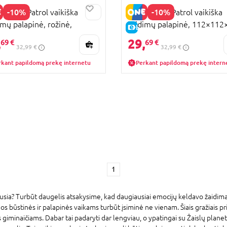
-10%
-10%
P Paw Patrol vaikiška
STAMP Paw Patrol vaikiška
imų palapinė, rožinė,
žaidimų palapinė, 112×112
KAINA
E-KAINA
×112×94 cm, PG340694
cm, PA450694
,
29,
69 €
69 €
32,99 €
32,99 €
rkant papildomą prekę internetu
Perkant papildomą prekę intern
1
ia? Turbūt daugelis atsakysime, kad daugiausiai emocijų keldavo žaidimas 
os būstinės ir palapinės vaikams turbūt įsiminė ne vienam. Šiais gražiais p
 giminaičiams. Dabar tai padaryti dar lengviau, o ypatingai su Žaislų pla