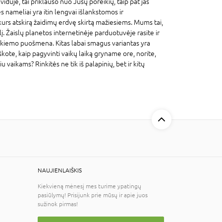
viduje, tai priklauso nuo Jūsų poreikių, taip pat jas
nės nameliai yra itin lengvai išlankstomos ir
kurs atskirą žaidimų erdvę skirtą mažiesiems. Mums tai,
lį. Žaislų planetos internetinėje parduotuvėje rasite ir
inga kiemo puošmena. Kitas labai smagus variantas yra
eškote, kaip pagyvinti vaikų laiką gryname ore, norite,
vaikams? Rinkitės ne tik iš palapinių, bet ir kitų
NAUJIENLAIŠKIS
Kiekvieną mėnesį mes turime ypatingų
pasiūlymų! Prisijunk prie mūsų ir apie juos
sužinok pirmas!