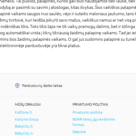
amelis. Tai puikios, palapinės, kurios gali būti naudojamos tiek lauke, tiek 
 sodybą ar pasiimti su savimi į atostogas, kitas išvykas. Šios vaikiškos palapi
lapinė vaikams saugos nuo saulės, vėjo ir suteiks malonaus jaukumo, tarsi 
imų tvirtovė, kuri leidžia įsikurti savo mažus, vaikiškus namus ar net visą pi
as indėniškas tikis. Toks tikis taps ne tik vaikų pramogų dalimis, bet ir stil
og automatiškai virsta į tikrų tikriausią žaidimų palapinę vaikams. Tad jei i
ins šios žaidimų palapinės vaikams. O gal jus sudomins palapinė su tuneliu 
elektroninėje parduotuvėje yra tikrai platus.
Parduotuvių darbo laikas
MŪSŲ DRAUGAI
PRIVATUMO POLITIKA
KidZone.lt
Privatumo politika
Kotryna Group
BDAR teisių įgyvendinimo
formos
BabyCity.lt
Slapukai
BabyCity.lv