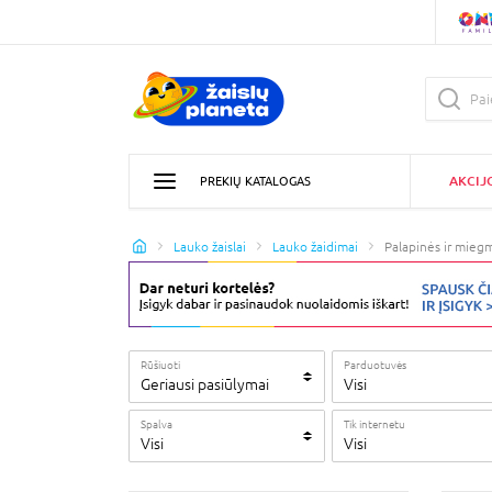
AKCIJ
PREKIŲ KATALOGAS
Lauko žaislai
Lauko žaidimai
Palapinės ir miegm
Rūšiuoti
Parduotuvės
Geriausi pasiūlymai
Visi
Spalva
Tik internetu
Visi
Visi