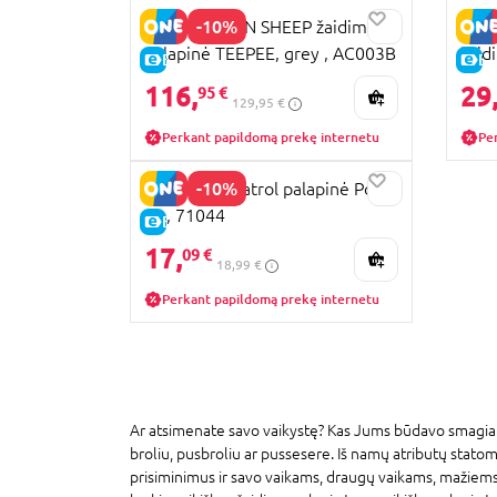
-10%
LITTLE GREEN SHEEP žaidimų
STAM
palapinė TEEPEE, grey , AC003B
žaid
E-KAINA
E-
112
116,
29
95 €
129,95 €
Perkant papildomą prekę internetu
Pe
-10%
JOHN Paw Patrol palapinė Pop
Up, 71044
E-KAINA
17,
09 €
18,99 €
Perkant papildomą prekę internetu
Ar atsimenate savo vaikystę? Kas Jums būdavo smagiaus
broliu, pusbroliu ar pussesere. Iš namų atributų statom
prisiminimus ir savo vaikams, draugų vaikams, mažiems