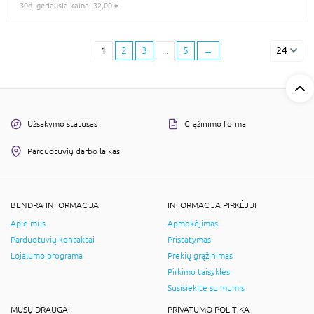
30d. geriausia kaina: 32,00 €
1
2
3
...
5
→
24
Užsakymo statusas
Grąžinimo forma
Parduotuvių darbo laikas
BENDRA INFORMACIJA
INFORMACIJA PIRKĖJUI
Apie mus
Apmokėjimas
Parduotuvių kontaktai
Pristatymas
Lojalumo programa
Prekių grąžinimas
Pirkimo taisyklės
Susisiekite su mumis
MŪSŲ DRAUGAI
PRIVATUMO POLITIKA