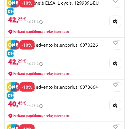
-10%
DISGUISE suknelė ELSA, L dydis, 129989L-EU
E-KAINA
42,
25 €
46,95 €
Perkant papildomą prekę internetu
-10%
PAW PATROL advento kalendorius, 6070226
E-KAINA
42,
29 €
46,99 €
Perkant papildomą prekę internetu
-10%
PAW PATROL advento kalendorius, 6073664
E-KAINA
40,
45 €
44,95 €
Perkant papildomą prekę internetu
-10%