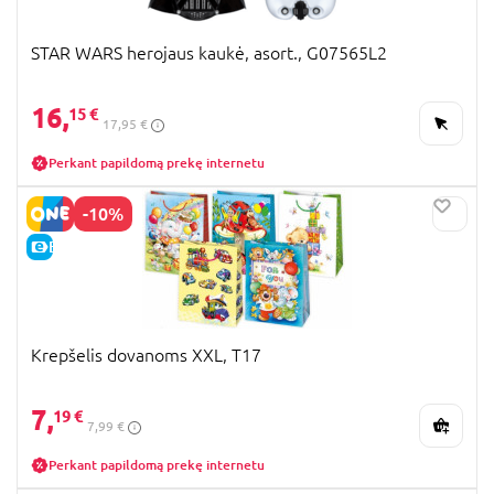
STAR WARS herojaus kaukė, asort., G07565L2
16,
15 €
17,95 €
Perkant papildomą prekę internetu
-10%
E-KAINA
Krepšelis dovanoms XXL, T17
7,
19 €
7,99 €
Perkant papildomą prekę internetu