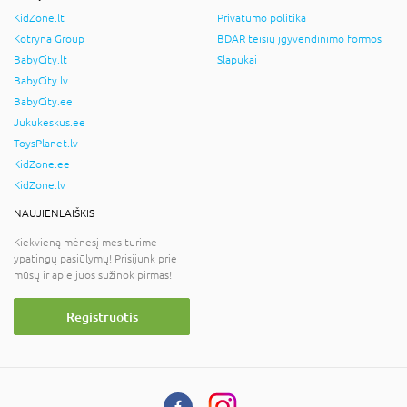
KidZone.lt
Privatumo politika
Kotryna Group
BDAR teisių įgyvendinimo formos
BabyCity.lt
Slapukai
BabyCity.lv
BabyCity.ee
Jukukeskus.ee
ToysPlanet.lv
KidZone.ee
KidZone.lv
NAUJIENLAIŠKIS
Kiekvieną mėnesį mes turime
ypatingų pasiūlymų! Prisijunk prie
mūsų ir apie juos sužinok pirmas!
Registruotis