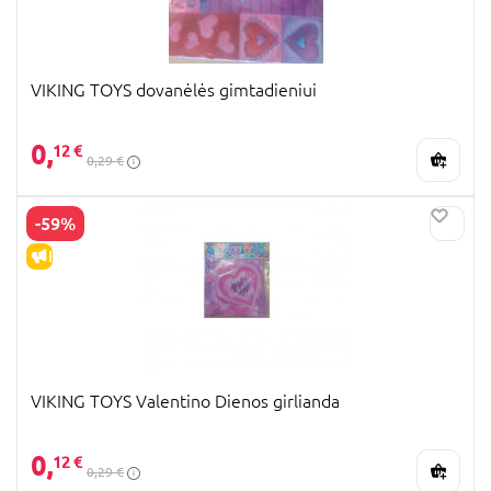
VIKING TOYS dovanėlės gimtadieniui
0,
12 €
0,29 €
-59%
IŠPARDAVIMAS
VIKING TOYS Valentino Dienos girlianda
0,
12 €
0,29 €