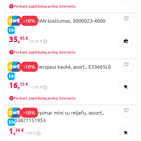
Perkant papildomą prekę internetu
-10%
RUBIES BATMAN kostiumas, 3000023-4000
E-KAINA
35,
95 €
39,95 €
Perkant papildomą prekę internetu
-10%
SPIDERMAN herojaus kaukė, asort., E33665L6
E-KAINA
16,
15 €
17,95 €
Perkant papildomą prekę internetu
-10%
Atvirukas Marpimar mini su reljefu, assort.,
8003821151953
E-KAINA
1,
34 €
1,49 €