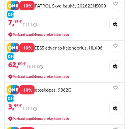
-10%
RUBIES PAW PATROL Skye kaukė, 202622NS000
E-KAINA
7,
15 €
7,95 €
Perkant papildomą prekę internetu
-10%
DISNEY PRINCESS advento kalendorius, HLX06
E-KAINA
62,
09 €
68,99 €
Perkant papildomą prekę internetu
-10%
WIDMANN stetoskopas, 9862C
E-KAINA
3,
55 €
3,95 €
Perkant papildomą prekę internetu