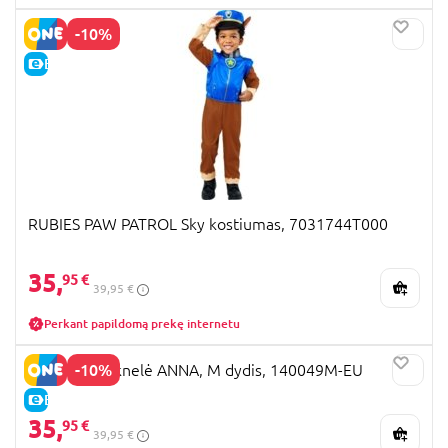
-10%
E-KAINA
RUBIES PAW PATROL Sky kostiumas, 7031744T000
35,
95 €
39,95 €
Perkant papildomą prekę internetu
-10%
DISGUISE suknelė ANNA, M dydis, 140049M-EU
E-KAINA
35,
95 €
39,95 €