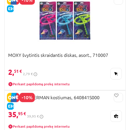
E-KAINA
MOXY švytintis skraidantis diskas, asort., 710007
2,
51 €
2,79 €
Perkant papildomą prekę internetu
-10%
RUBIES SPIDERMAN kostiumas, 640841S000
E-KAINA
35,
95 €
39,95 €
Perkant papildomą prekę internetu