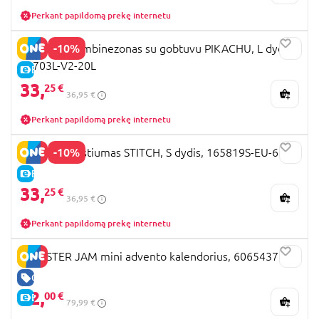
Perkant papildomą prekę internetu
-10%
DISGUISE kombinezonas su gobtuvu PIKACHU, L dydis,
94703L-V2-20L
E-KAINA
33,
25 €
36,95 €
Perkant papildomą prekę internetu
-10%
DISGUISE kostiumas STITCH, S dydis, 165819S-EU-6
E-KAINA
33,
25 €
36,95 €
Perkant papildomą prekę internetu
MONSTER JAM mini advento kalendorius, 6065437
GERA KAINA
32,
00 €
E-KAINA
79,99 €