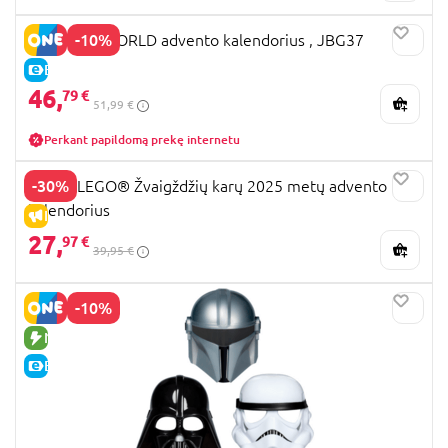
-10%
JURASSIC WORLD advento kalendorius , JBG37
E-KAINA
46,
79 €
51,99 €
Perkant papildomą prekę internetu
-30%
75418 LEGO® Žvaigždžių karų 2025 metų advento
kalendorius
IŠPARDAVIMAS
27,
97 €
39,95 €
-10%
NAUJA PREKĖ
E-KAINA