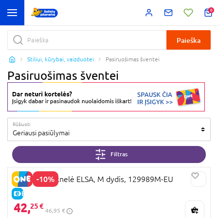
0
Paieška
Stiliui, kūrybai, vaizduotei
Pasiruošimas šventei
Pasiruošimas šventei
Rūšiuoti
Geriausi pasiūlymai
Filtras
-10%
DISGUISE suknelė ELSA, M dydis, 129989M-EU
E-KAINA
42,
25 €
46,95 €