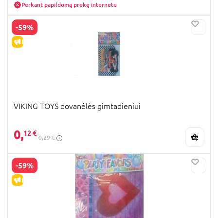
Perkant papildomą prekę internetu
-59%
IŠPARDAVIMAS
VIKING TOYS dovanėlės gimtadieniui
0,
12 €
0,29 €
-59%
IŠPARDAVIMAS