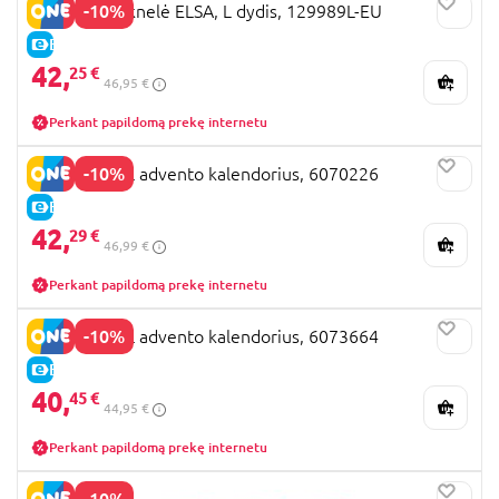
-10%
DISGUISE suknelė ELSA, L dydis, 129989L-EU
E-KAINA
42,
25 €
46,95 €
Perkant papildomą prekę internetu
-10%
PAW PATROL advento kalendorius, 6070226
E-KAINA
42,
29 €
46,99 €
Perkant papildomą prekę internetu
-10%
PAW PATROL advento kalendorius, 6073664
E-KAINA
40,
45 €
44,95 €
Perkant papildomą prekę internetu
-10%