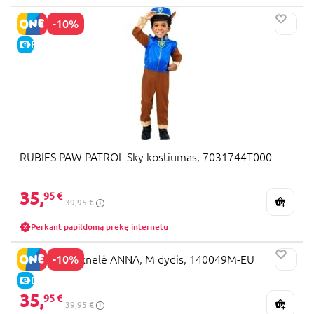
-10%
E-KAINA
RUBIES PAW PATROL Sky kostiumas, 7031744T000
35,
95 €
39,95 €
Perkant papildomą prekę internetu
-10%
DISGUISE suknelė ANNA, M dydis, 140049M-EU
E-KAINA
35,
95 €
39,95 €