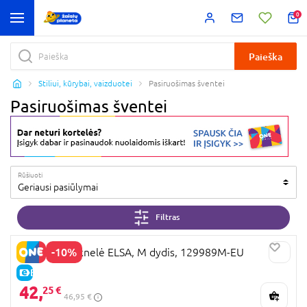
0
Paieška
Stiliui, kūrybai, vaizduotei
Pasiruošimas šventei
Pasiruošimas šventei
Rūšiuoti
Geriausi pasiūlymai
Filtras
-10%
DISGUISE suknelė ELSA, M dydis, 129989M-EU
E-KAINA
42,
25 €
46,95 €