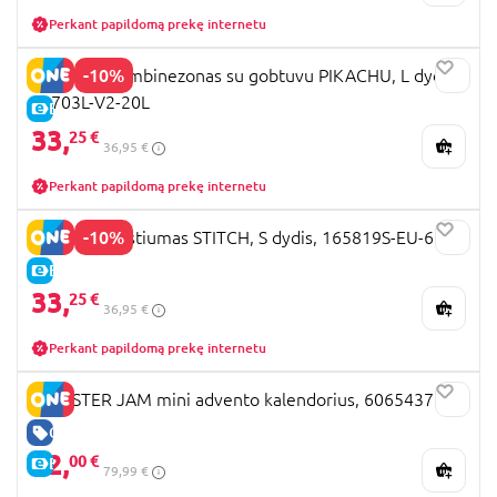
Perkant papildomą prekę internetu
-10%
DISGUISE kombinezonas su gobtuvu PIKACHU, L dydis,
94703L-V2-20L
E-KAINA
33,
25 €
36,95 €
Perkant papildomą prekę internetu
-10%
DISGUISE kostiumas STITCH, S dydis, 165819S-EU-6
E-KAINA
33,
25 €
36,95 €
Perkant papildomą prekę internetu
MONSTER JAM mini advento kalendorius, 6065437
GERA KAINA
32,
00 €
E-KAINA
79,99 €