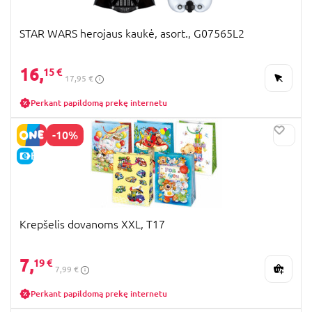
STAR WARS herojaus kaukė, asort., G07565L2
16,
15 €
17,95 €
Perkant papildomą prekę internetu
-10%
E-KAINA
Krepšelis dovanoms XXL, T17
7,
19 €
7,99 €
Perkant papildomą prekę internetu