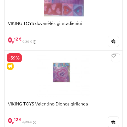
VIKING TOYS dovanėlės gimtadieniui
0,
12 €
0,29 €
-59%
IŠPARDAVIMAS
VIKING TOYS Valentino Dienos girlianda
0,
12 €
0,29 €