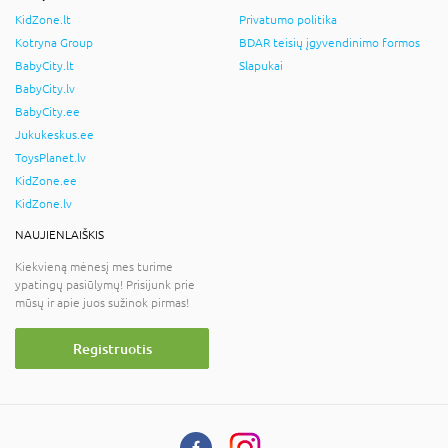
KidZone.lt
Privatumo politika
Kotryna Group
BDAR teisių įgyvendinimo formos
BabyCity.lt
Slapukai
BabyCity.lv
BabyCity.ee
Jukukeskus.ee
ToysPlanet.lv
KidZone.ee
KidZone.lv
NAUJIENLAIŠKIS
Kiekvieną mėnesį mes turime
ypatingų pasiūlymų! Prisijunk prie
mūsų ir apie juos sužinok pirmas!
Registruotis