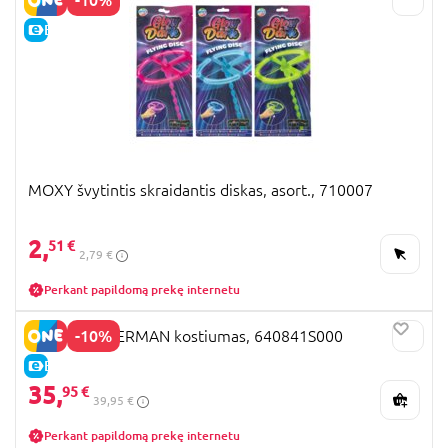
E-KAINA
MOXY švytintis skraidantis diskas, asort., 710007
2,
51 €
2,79 €
Perkant papildomą prekę internetu
-10%
RUBIES SPIDERMAN kostiumas, 640841S000
E-KAINA
35,
95 €
39,95 €
Perkant papildomą prekę internetu