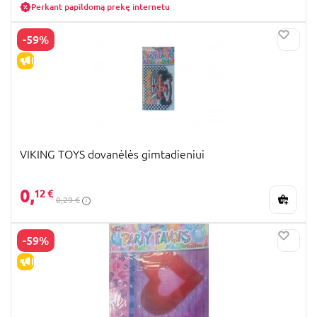
Perkant papildomą prekę internetu
-59%
IŠPARDAVIMAS
VIKING TOYS dovanėlės gimtadieniui
0,
12 €
0,29 €
-59%
IŠPARDAVIMAS