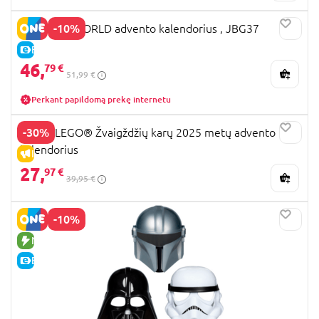
-10%
JURASSIC WORLD advento kalendorius , JBG37
E-KAINA
46,
79 €
51,99 €
Perkant papildomą prekę internetu
-30%
75418 LEGO® Žvaigždžių karų 2025 metų advento
kalendorius
IŠPARDAVIMAS
27,
97 €
39,95 €
-10%
NAUJA PREKĖ
E-KAINA