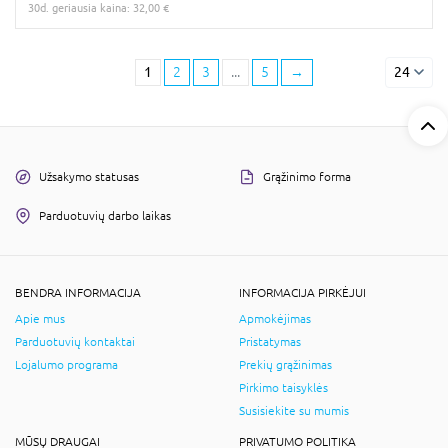
30d. geriausia kaina: 32,00 €
1
2
3
...
5
→
24
Užsakymo statusas
Grąžinimo forma
Parduotuvių darbo laikas
BENDRA INFORMACIJA
INFORMACIJA PIRKĖJUI
Apie mus
Apmokėjimas
Parduotuvių kontaktai
Pristatymas
Lojalumo programa
Prekių grąžinimas
Pirkimo taisyklės
Susisiekite su mumis
MŪSŲ DRAUGAI
PRIVATUMO POLITIKA