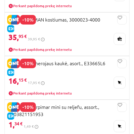
Perkant papildomą prekę internetu
-10%
RUBIES BATMAN kostiumas, 3000023-4000
E-KAINA
35,
95 €
39,95 €
Perkant papildomą prekę internetu
-10%
SPIDERMAN herojaus kaukė, asort., E33665L6
E-KAINA
16,
15 €
17,95 €
Perkant papildomą prekę internetu
-10%
Atvirukas Marpimar mini su reljefu, assort.,
8003821151953
E-KAINA
1,
34 €
1,49 €