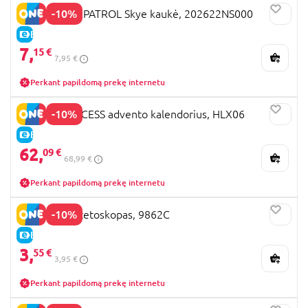
-10%
RUBIES PAW PATROL Skye kaukė, 202622NS000
E-KAINA
7,
15 €
7,95 €
Perkant papildomą prekę internetu
-10%
DISNEY PRINCESS advento kalendorius, HLX06
E-KAINA
62,
09 €
68,99 €
Perkant papildomą prekę internetu
-10%
WIDMANN stetoskopas, 9862C
E-KAINA
3,
55 €
3,95 €
Perkant papildomą prekę internetu