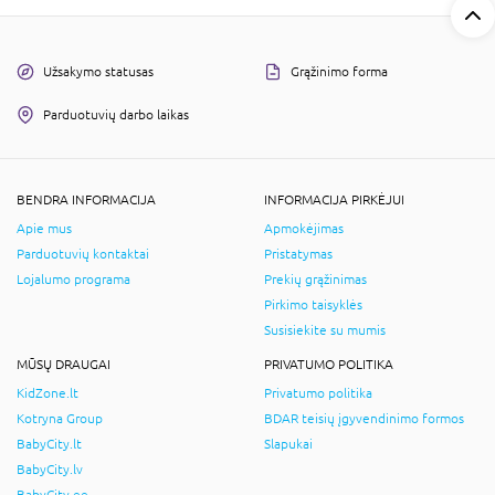
Užsakymo statusas
Grąžinimo forma
Parduotuvių darbo laikas
BENDRA INFORMACIJA
INFORMACIJA PIRKĖJUI
Apie mus
Apmokėjimas
Parduotuvių kontaktai
Pristatymas
Lojalumo programa
Prekių grąžinimas
Pirkimo taisyklės
Susisiekite su mumis
MŪSŲ DRAUGAI
PRIVATUMO POLITIKA
KidZone.lt
Privatumo politika
Kotryna Group
BDAR teisių įgyvendinimo formos
BabyCity.lt
Slapukai
BabyCity.lv
BabyCity.ee