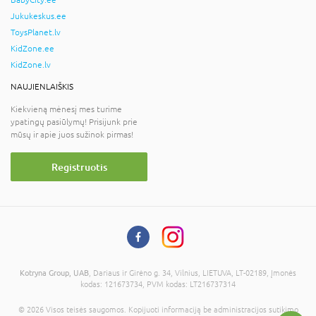
Jukukeskus.ee
ToysPlanet.lv
KidZone.ee
KidZone.lv
NAUJIENLAIŠKIS
Kiekvieną mėnesį mes turime
ypatingų pasiūlymų! Prisijunk prie
mūsų ir apie juos sužinok pirmas!
Registruotis
Kotryna Group, UAB
, Dariaus ir Girėno g. 34, Vilnius, LIETUVA, LT-02189, Įmonės
kodas: 121673734, PVM kodas: LT216737314
© 2026 Visos teisės saugomos. Kopijuoti informaciją be administracijos sutikimo