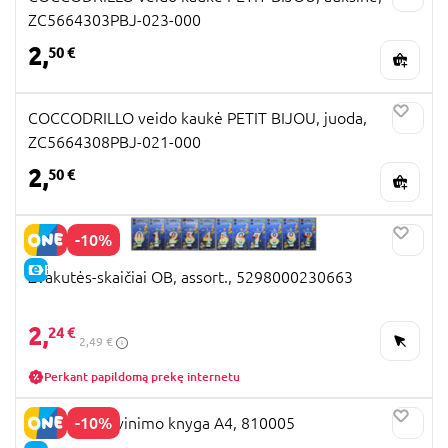
ZC5664303PBJ-023-000
2,
50 €
COCCODRILLO veido kaukė PETIT BIJOU, juoda,
ZC5664308PBJ-021-000
2,
50 €
-10%
E-KAINA
Žvakutės-skaičiai OB, assort., 5298000230663
2,
24 €
2,49 €
Perkant papildomą prekę internetu
-10%
EASTER Spalvinimo knyga A4, 810005