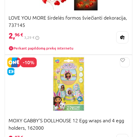
LOVE YOU MORE širdelės formos šviečianti dekoracija,
737145
2,
96 €
3,29 €
Perkant papildomą prekę internetu
-10%
E-KAINA
MOXY GABBY'S DOLLHOUSE 12 Egg wraps and 4 egg
holders, 162000