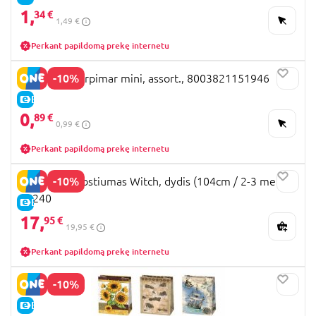
1,
34 €
1,49 €
Perkant papildomą prekę internetu
-10%
Atvirukas Marpimar mini, assort., 8003821151946
E-KAINA
0,
89 €
0,99 €
Perkant papildomą prekę internetu
-10%
WIDMANN kostiumas Witch, dydis (104cm / 2-3 metai),
15240
E-KAINA
17,
95 €
19,95 €
Perkant papildomą prekę internetu
-10%
E-KAINA