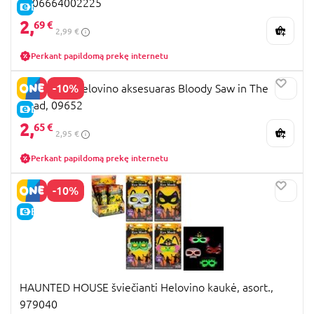
5906664002225
E-KAINA
2,
69 €
2,99 €
Perkant papildomą prekę internetu
-10%
WIDMANN helovino aksesuaras Bloody Saw in The
Head, 09652
E-KAINA
2,
65 €
2,95 €
Perkant papildomą prekę internetu
-10%
E-KAINA
HAUNTED HOUSE šviečianti Helovino kaukė, asort.,
979040