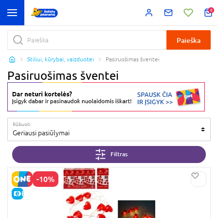
0
Paieška
Stiliui, kūrybai, vaizduotei
Pasiruošimas šventei
Pasiruošimas šventei
Rūšiuoti
Geriausi pasiūlymai
Filtras
-10%
E-KAINA