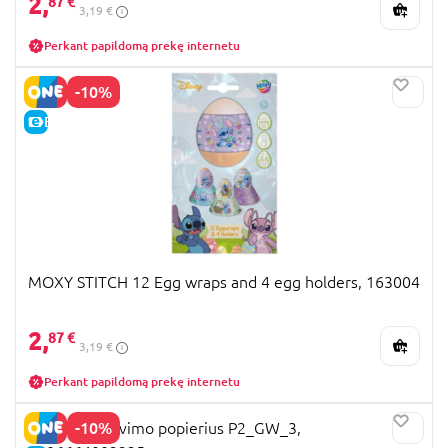
2,
87 €
3,19 €
Perkant papildomą prekę internetu
-10%
E-KAINA
MOXY STITCH 12 Egg wraps and 4 egg holders, 163004
2,
87 €
3,19 €
Perkant papildomą prekę internetu
-10%
Dovanų pakavimo popierius P2_GW_3,