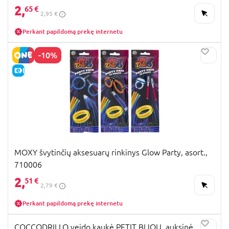
2,
65 €
2,95 €
Perkant papildomą prekę internetu
-10%
E-KAINA
MOXY švytinčių aksesuarų rinkinys Glow Party, asort.,
710006
2,
51 €
2,79 €
Perkant papildomą prekę internetu
COCCODRILLO veido kaukė PETIT BIJOU, auksinė,