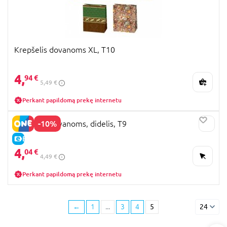
Krepšelis dovanoms XL, T10
4,
94 €
5,49 €
Perkant papildomą prekę internetu
-10%
Krepšelis dovanoms, didelis, T9
E-KAINA
4,
04 €
4,49 €
Perkant papildomą prekę internetu
←
1
...
3
4
5
24