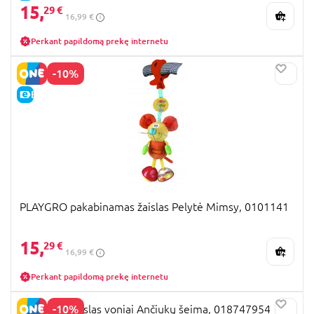
15,
29 €
16,99 €
Perkant papildomą prekę internetu
-10%
E-KAINA
PLAYGRO pakabinamas žaislas Pelytė Mimsy, 0101141
15,
29 €
16,99 €
Perkant papildomą prekę internetu
-10%
PLAYGRO žaislas voniai Ančiukų šeima, 018747954