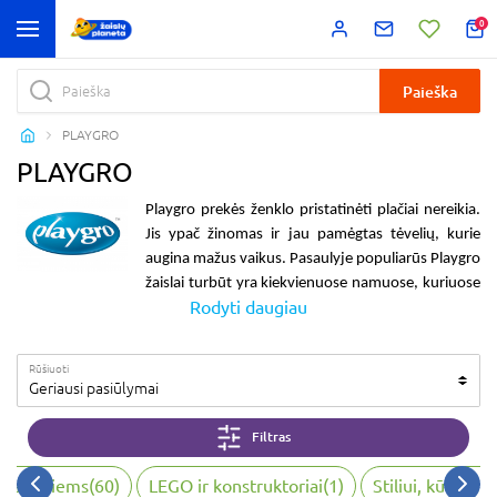
0
Paieška
PLAYGRO
PLAYGRO
Playgro prekės
ženklo pristatinėti plačiai nereikia.
Jis ypač žinomas ir jau pamėgtas tėvelių, kurie
augina mažus vaikus. Pasaulyje populiarūs
Playgro
žaislai
turbūt yra kiekvienuose namuose, kuriuose
Rodyti daugiau
auga mažyliai. Taip nutiko dėl to, kad šie gaminiai
yra kokybiški, saugūs ir puikiai pritaikyti. Be to
Playgro žaislai yra nuolat atnaujinami, papildomi,
Rūšiuoti
išleidžiamos naujos kolekcijos. Tad vaikams
Geriausi pasiūlymai
augant, auga ir
Playgro
žaislų pasirinkimas. Bet
klasika tapę ir patys populiariausieji žaislai yra
Filtras
gaminami nuolat. Tokie, kaip
Playgro minkštas
muzikinis automobilis
ar pakabinami žaislai.
 mažiesiems
(
60
)
LEGO ir konstruktoriai
(
1
)
Stiliui, kūrybai,