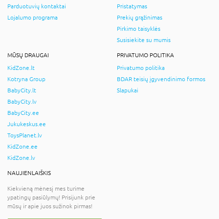
Parduotuvių kontaktai
Pristatymas
Lojalumo programa
Prekių grąžinimas
Pirkimo taisyklės
Susisiekite su mumis
MŪSŲ DRAUGAI
PRIVATUMO POLITIKA
KidZone.lt
Privatumo politika
Kotryna Group
BDAR teisių įgyvendinimo formos
BabyCity.lt
Slapukai
BabyCity.lv
BabyCity.ee
Jukukeskus.ee
ToysPlanet.lv
KidZone.ee
KidZone.lv
NAUJIENLAIŠKIS
Kiekvieną mėnesį mes turime
ypatingų pasiūlymų! Prisijunk prie
mūsų ir apie juos sužinok pirmas!