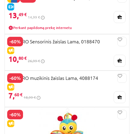
E-KAINA
13,
49 €
14,99 €
Perkant papildomą prekę internetu
-60%
PLAYGRO Sensorinis žaislas Lama, 0188470
IŠPARDAVIMAS
10,
80 €
26,99 €
-60%
PLAYGRO muzikinis žaislas Lama, 4088174
IŠPARDAVIMAS
7,
60 €
18,99 €
-60%
IŠPARDAVIMAS