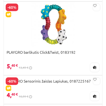
-60%
IŠPARDAVIMAS
PLAYGRO barškutis Click&Twist, 0183192
5,
40 €
13,49 €
-60%
PLAYGRO Sensorinis žaislas Lapiukas, 0187225167
IŠPARDAVIMAS
4,
40 €
10,99 €