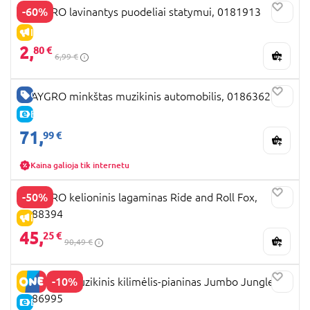
-60%
PLAYGRO lavinantys puodeliai statymui, 0181913
IŠPARDAVIMAS
2,
80 €
6,99 €
GERA KAINA
PLAYGRO minkštas muzikinis automobilis, 0186362
E-KAINA
71,
99 €
Kaina galioja tik internetu
-50%
PLAYGRO kelioninis lagaminas Ride and Roll Fox,
6388394
IŠPARDAVIMAS
45,
25 €
90,49 €
-10%
PLAYGRO muzikinis kilimėlis-pianinas Jumbo Jungle,
0186995
E-KAINA