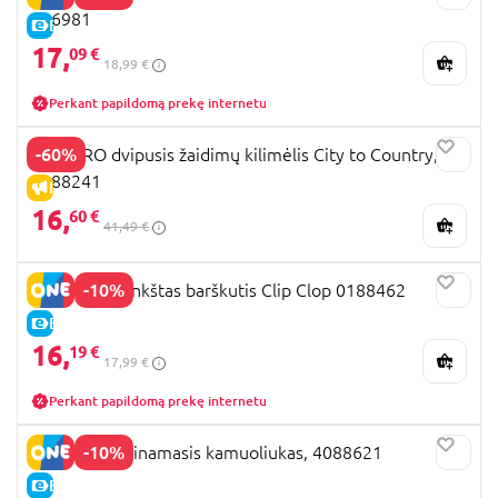
186981
E-KAINA
17,
09 €
18,99 €
Perkant papildomą prekę internetu
-60%
PLAYGRO dvipusis žaidimų kilimėlis City to Country,
0188241
IŠPARDAVIMAS
16,
60 €
41,49 €
-10%
PLAYGRO minkštas barškutis Clip Clop 0188462
E-KAINA
16,
19 €
17,99 €
Perkant papildomą prekę internetu
-10%
PLAYGRO lavinamasis kamuoliukas, 4088621
E-KAINA