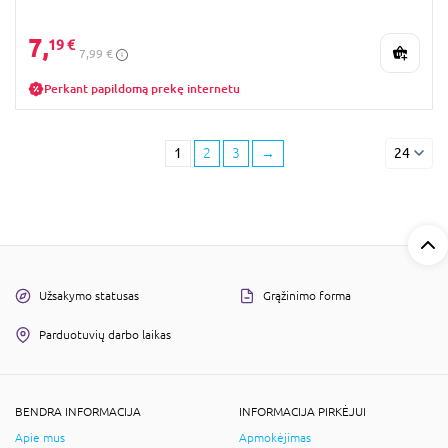
7,
19 €
7,99 €
Perkant papildomą prekę internetu
1
2
3
→
24
Užsakymo statusas
Grąžinimo forma
Parduotuvių darbo laikas
BENDRA INFORMACIJA
INFORMACIJA PIRKĖJUI
Apie mus
Apmokėjimas