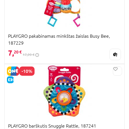
PLAYGRO pakabinamas minkštas žaislas Busy Bee,
187229
7,
20 €
17,99 €
-10%
E-KAINA
PLAYGRO barškutis Snuggle Rattle, 187241