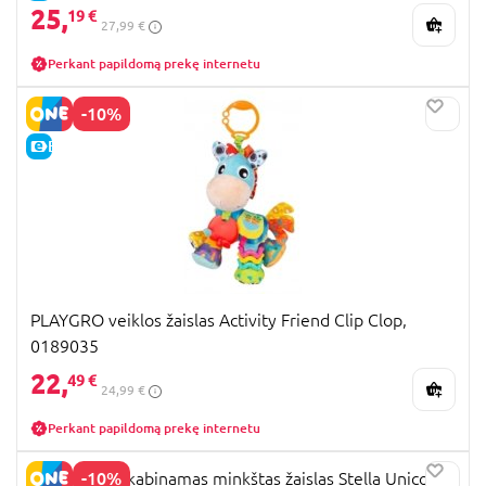
25,
19 €
27,99 €
Perkant papildomą prekę internetu
-10%
E-KAINA
PLAYGRO veiklos žaislas Activity Friend Clip Clop,
0189035
22,
49 €
24,99 €
Perkant papildomą prekę internetu
-10%
PLAYGRO pakabinamas minkštas žaislas Stella Unicorn,