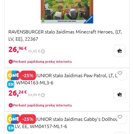
RAVENSBURGER stalo žaidimas Minecraft Heroes, (LT,
LV, EE), 22367
26,
96 €
35,95 €
Perkant papildomą prekę internetu
-25%
MONOPOLY JUNIOR stalo žaidimas Paw Patrol, LT, LV,
EE, WM04163-ML3-6
E-KAINA
26,
24 €
34,99 €
Perkant papildomą prekę internetu
-25%
MONOPOLY JUNIOR stalo žaidimas Gabby's Dollhouse,
LT, LV, EE, WM04157-ML1-6
E-KAINA