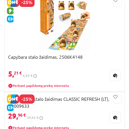
-25%
NAUJA PREKĖ
E-KAINA
Capybara stalo žaidimas, 2506K4148
5,
21 €
6,95 €
Perkant papildomą prekę internetu
-25%
MONOPOLY stalo žaidimas CLASSIC REFRESH (LT),
G0009633
E-KAINA
29,
96 €
39,95 €
Perkant papildomą prekę internetu