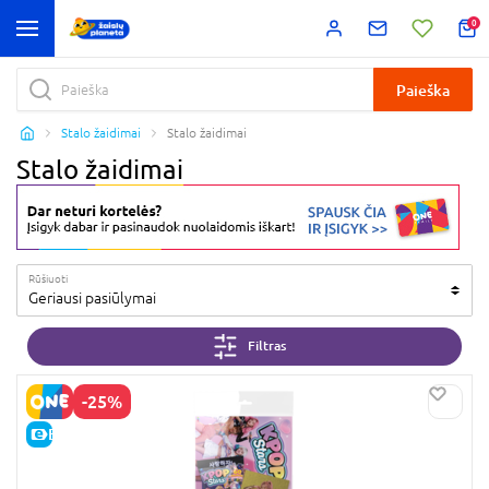
0
Paieška
Stalo žaidimai
Stalo žaidimai
Stalo žaidimai
Rūšiuoti
Geriausi pasiūlymai
Filtras
-25%
E-KAINA