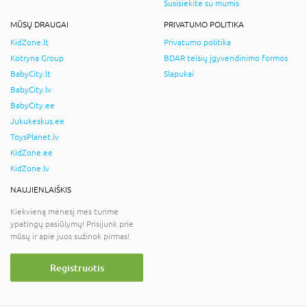
Susisiekite su mumis
MŪSŲ DRAUGAI
PRIVATUMO POLITIKA
KidZone.lt
Privatumo politika
Kotryna Group
BDAR teisių įgyvendinimo formos
BabyCity.lt
Slapukai
BabyCity.lv
BabyCity.ee
Jukukeskus.ee
ToysPlanet.lv
KidZone.ee
KidZone.lv
NAUJIENLAIŠKIS
Kiekvieną mėnesį mes turime
ypatingų pasiūlymų! Prisijunk prie
mūsų ir apie juos sužinok pirmas!
Registruotis