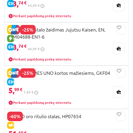
33,
74 €
E-KAINA
44,99 €
Perkant papildomą prekę internetu
-25%
MONOPOLY stalo žaidimas Jujutsu Kaisen, EN,
WM04688-EN1-6
NAUJA PREKĖ
33,
74 €
E-KAINA
44,99 €
Perkant papildomą prekę internetu
-25%
MATTEL GAMES UNO kortos mažiesiems, GKF04
E-KAINA
5,
99 €
7,99 €
Perkant papildomą prekę internetu
-60%
HY-PRO oro ritulio stalas, HP07654
IŠPARDAVIMAS
60 €