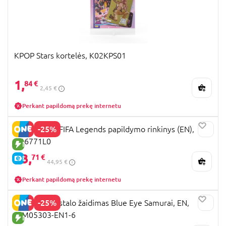
KPOP Stars kortelės, K02KPS01
1,
84 €
2,45 €
Perkant papildomą prekę internetu
-25%
MONOPOLY FIFA Legends papildymo rinkinys (EN),
G26771L0
NAUJA PREKĖ
33,
71 €
E-KAINA
44,95 €
Perkant papildomą prekę internetu
-25%
MONOPOLY stalo žaidimas Blue Eye Samurai, EN,
WM05303-EN1-6
NAUJA PREKĖ