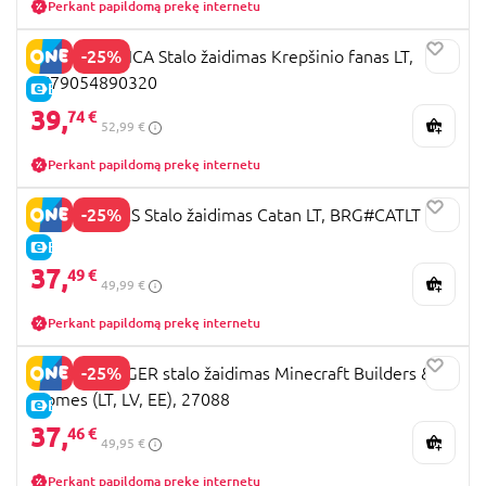
Perkant papildomą prekę internetu
-25%
TERRA PUBLICA Stalo žaidimas Krepšinio fanas LT,
4779054890320
E-KAINA
39,
74 €
52,99 €
Perkant papildomą prekę internetu
-25%
BRAIN GAMES Stalo žaidimas Catan LT, BRG#CATLT
E-KAINA
37,
49 €
49,99 €
Perkant papildomą prekę internetu
-25%
RAVENSBURGER stalo žaidimas Minecraft Builders &
Biomes (LT, LV, EE), 27088
E-KAINA
37,
46 €
49,95 €
Perkant papildomą prekę internetu