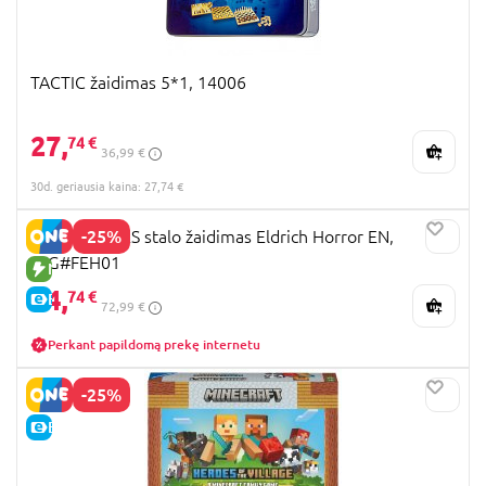
TACTIC žaidimas 5*1, 14006
27,
74 €
36,99 €
30d. geriausia kaina: 27,74 €
-25%
BRAIN GAMES stalo žaidimas Eldrich Horror EN,
FFG#FEH01
NAUJA PREKĖ
54,
74 €
E-KAINA
72,99 €
Perkant papildomą prekę internetu
-25%
E-KAINA