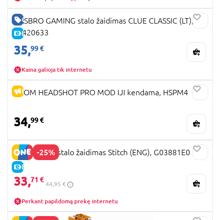
GERA KAINA
HASBRO GAMING stalo žaidimas CLUE CLASSIC (LT),
F6420633
E-KAINA
35,
99 €
Kaina galioja tik internetu
IŠPARDAVIMAS
KROM HEADSHOT PRO MOD IJI kendama, HSPM4
34,
99 €
-25%
MONOPOLY stalo žaidimas Stitch (ENG), G03881E0
E-KAINA
33,
71 €
44,95 €
Perkant papildomą prekę internetu