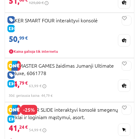
51,
129,00 €
GERA KAINA
GIIKER SMART FOUR interaktyvi konsolė
E-KAINA
50,
99 €
Kaina galioja tik internetu
SPINMASTER GAMES žaidimas Jumanji Ultimate
Deluxe, 6061778
GERA KAINA
44,
79 €
E-KAINA
63,99 €
30d. geriausia kaina: 44,79 €
-25%
GIIKER SUPER SLIDE interaktyvi konsolė smegenų
veiklai ir loginiam mąstymui, asort.
E-KAINA
41,
24 €
54,99 €