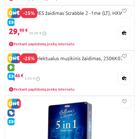
-25%
MATTEL GAMES žaidimas Scrabble 2 -1me (LT), HXW10
E-KAINA
29,
99 €
39,99 €
Perkant papildomą prekę internetu
-25%
Capybara intelektualus muzikinis žaidimas, 2506K0747
NAUJA PREKĖ
4,
46 €
E-KAINA
5,95 €
Perkant papildomą prekę internetu
GERA KAINA
E-KAINA