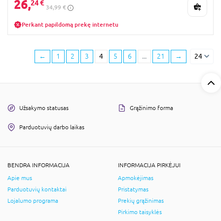
26,
24 €
34,99 €
Perkant papildomą prekę internetu
←
1
2
3
4
5
6
...
21
→
24
Užsakymo statusas
Grąžinimo forma
Parduotuvių darbo laikas
BENDRA INFORMACIJA
INFORMACIJA PIRKĖJUI
Apie mus
Apmokėjimas
Parduotuvių kontaktai
Pristatymas
Lojalumo programa
Prekių grąžinimas
Pirkimo taisyklės