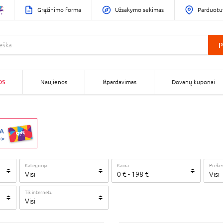
Grąžinimo forma
Užsakymo sekimas
Parduotu
P
OS
Naujienos
Išpardavimas
Dovanų kuponai
Kategorija
Kaina
Prekės
Visi
0
€
-
198
€
Visi
Tik internetu
Visi