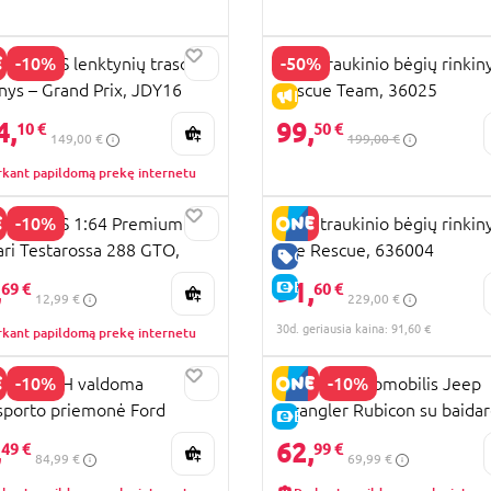
-10%
-50%
WHEELS lenktynių trasos
BRIO traukinio bėgių rinkin
inys – Grand Prix, JDY16
Rescue Team, 36025
KAINA
IŠPARDAVIMAS
4,
99,
10 €
50 €
149,00 €
199,00 €
rkant papildomą prekę internetu
-10%
 WHEELS 1:64 Premium
BRIO traukinio bėgių rinkin
ari Testarossa 288 GTO,
Fire Rescue, 636004
UJA PREKĖ
GERA KAINA
00
,
91,
KAINA
E-KAINA
69 €
60 €
12,99 €
229,00 €
30d. geriausia kaina: 91,60 €
rkant papildomą prekę internetu
-10%
-10%
STO TECH valdoma
BRUDER automobilis Jeep
sporto priemonė Ford
Wrangler Rubicon su baidar
KAINA
E-KAINA
co R Buggy, 81605
figurėle, 02529
,
62,
49 €
99 €
84,99 €
69,99 €