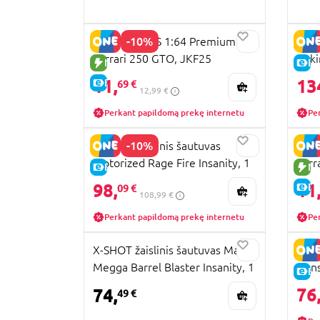
-10%
HOT WHEELS 1:64 Premium
HOT 
Ferrari 250 GTO, JKF25
rink
NAUJA PREKĖ
E-
11,
13
E-KAINA
69 €
12,99 €
Perkant papildomą prekę internetu
Pe
-10%
X-SHOT žaislinis šautuvas
HOT
Motorized Rage Fire Insanity, 1
Ferr
E-KAINA
NA
serija, 36605
JKF
98,
11
E-
09 €
108,99 €
Perkant papildomą prekę internetu
Pe
X-SHOT žaislinis šautuvas Mad
MAI
Megga Barrel Blaster Insanity, 1
tran
E-
serija, 36609
Bron
76
74,
49 €