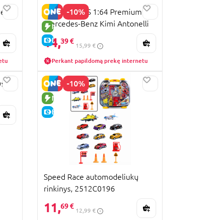
-10%
el
HOT WHEELS 1:64 Premium F1
Mercedes-Benz Kimi Antonelli
NAUJA PREKĖ
bolidas, JKD92
14,
E-KAINA
39 €
15,99 €
etu
Perkant papildomą prekę internetu
-10%
ys
NAUJA PREKĖ
E-KAINA
Speed Race automodeliukų
rinkinys, 2512C0196
11,
69 €
12,99 €