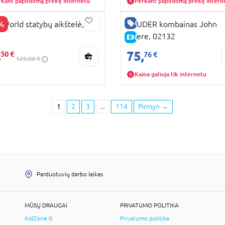
rkant papildomą prekę internetu
Perkant papildomą prekę intern
GERA KAINA
%
 World statybų aikštelė,
BRUDER kombainas John
1
Deere, 02132
E-KAINA
PARDAVIMAS
,
75,
50 €
76 €
129,00 €
Kaina galioja tik internetu
1
2
3
...
114
Pirmyn
→
Parduotuvių darbo laikas
MŪSŲ DRAUGAI
PRIVATUMO POLITIKA
KidZone.lt
Privatumo politika