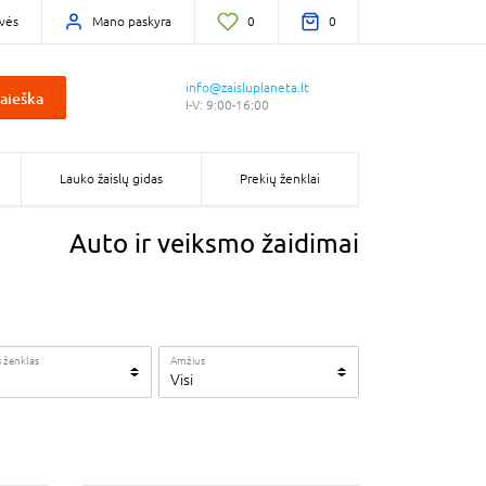
vės
Mano paskyra
0
0
info@zaisluplaneta.lt
aieška
I-V: 9:00-16:00
Lauko žaislų gidas
Prekių ženklai
Auto ir veiksmo žaidimai
 ženklas
Amžius
Visi