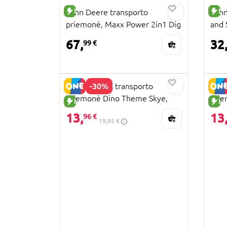
NAUJA PREKĖ
NA
John Deere transporto
John
priemonė, Maxx Power 2in1 Dig
and 
Rig, X470273ML
67,
32
99 €
-30%
PAW PATROL transporto
PAW 
priemonė Dino Theme Skye,
prie
NAUJA PREKĖ
NA
6075758
607
13,
13
96 €
19,95 €