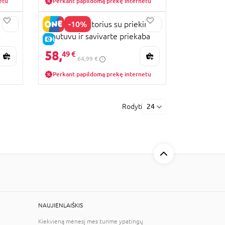
etu
Perkant papildomą prekę internetu
-10%
BRUDER traktorius su priekiniu
krautuvu ir savivarte priekaba
E-KAINA
Roadmax, 3452
58,
49 €
64,99 €
Perkant papildomą prekę internetu
Rodyti
24
NAUJIENLAIŠKIS
Kiekvieną mėnesį mes turime ypatingų