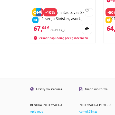
Pe
-10%
-50
X-SHOT žaislinis šautuvas Skins
SIKU
Pro, 1 serija Sinister, asort.,
570
E-KAINA
IŠ
36600
67,
64
04 €
74,49 €
Perkant papildomą prekę internetu
Užsakymo statusas
Grąžinimo forma
BENDRA INFORMACIJA
INFORMACIJA PIRKĖJUI
Apie mus
Apmokėjimas