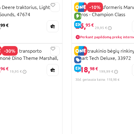
UJA PREKĖ
-10%
 Deere traktorius, Lights
Blokees transformeris Marv
Sounds, 47674
Heros - Champion Class
NAUJA PREKĖ
Deadpool, 81116
26,
,
E-KAINA
95 €
99 €
29,95 €
Perkant papildomą prekę intern
-30%
PATROL transporto
BRIO traukinio bėgių rinkin
monė Dino Theme Marshall,
Smart Tech Deluxe, 33972
UJA PREKĖ
GERA KAINA
5757
,
118,
E-KAINA
96 €
98 €
19,95 €
199,99 €
30d. geriausia kaina: 118,98 €