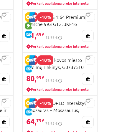
Perkant papildomą prekę internetu
-10%
ys
HOT WHEELS 1:64 Premium
Porsche 993 GT2, JKF16
NAUJA PREKĖ
11,
E-KAINA
69 €
12,99 €
Perkant papildomą prekę internetu
-10%
ys
SPIDER-MAN kovos miesto
žaidimų rinkinys, G07375L0
E-KAINA
80,
95 €
89,95 €
Perkant papildomą prekę internetu
-10%
JURASSIC WORLD interaktyvus
e ir
dinozauras – Mosasaurus,
E-KAINA
JCH00
64,
75 €
71,95 €