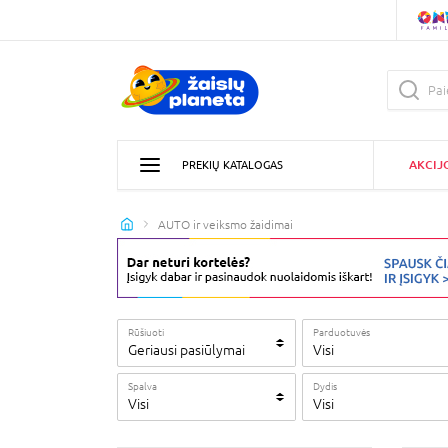
AKCIJ
PREKIŲ KATALOGAS
AUTO ir veiksmo žaidimai
Rūšiuoti
Parduotuvės
Geriausi pasiūlymai
Visi
Spalva
Dydis
Visi
Visi