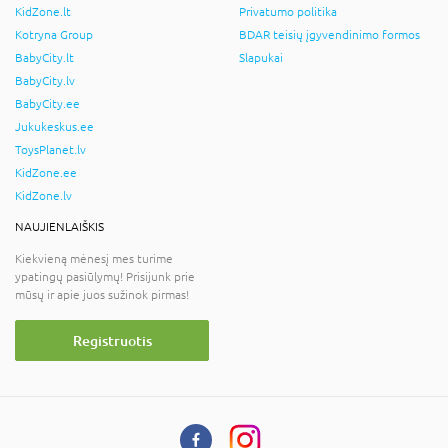
KidZone.lt
Privatumo politika
Kotryna Group
BDAR teisių įgyvendinimo formos
BabyCity.lt
Slapukai
BabyCity.lv
BabyCity.ee
Jukukeskus.ee
ToysPlanet.lv
KidZone.ee
KidZone.lv
NAUJIENLAIŠKIS
Kiekvieną mėnesį mes turime
ypatingų pasiūlymų! Prisijunk prie
mūsų ir apie juos sužinok pirmas!
Registruotis