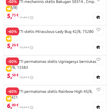
-50%
PERLETTI mechaninis skėtis Bakugan 50314 , Cmp.
(54/8)
IŠPARDAVIMAS
5,
75 €
11,49 €
-60%
PERLETTI skėtis Miraculous-Lady Bug 42/8, 75280
IŠPARDAVIMAS
5,
20 €
12,99 €
-50%
PERLETTI permatomas skėtis Ugniagesys berniukas
42/8, 15583
IŠPARDAVIMAS
5,
50 €
10,99 €
-60%
PERLETTI permatomas skėtis Rainbow High 45/8,
75421
IŠPARDAVIMAS
6,
00 €
14,99 €