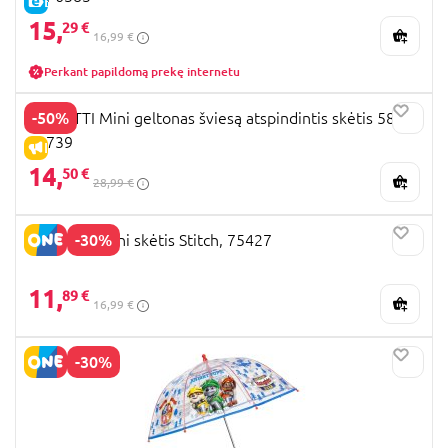
E-KAINA
15,
29 €
16,99 €
Perkant papildomą prekę internetu
-50%
PERLETTI Mini geltonas šviesą atspindintis skėtis 58/8,
21739
IŠPARDAVIMAS
14,
50 €
28,99 €
-30%
PERLETTI Mini skėtis Stitch, 75427
11,
89 €
16,99 €
-30%