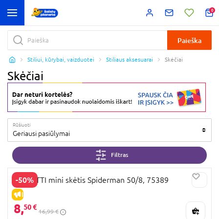
0
Paieška
Stiliui, kūrybai, vaizduotei
Stiliaus aksesuarai
Skėčiai
Skėčiai
Rūšiuoti
Geriausi pasiūlymai
Filtras
-50%
PERLETTI mini skėtis Spiderman 50/8, 75389
IŠPARDAVIMAS
8,
50 €
16,99 €