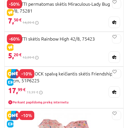
-50%
PERLETTI permatomas skėtis Miraculous-Lady Bug
45/8, 75281
IŠPARDAVIMAS
7,
50 €
14,99 €
-60%
PERLETTI skėtis Rainbow High 42/8, 75423
IŠPARDAVIMAS
5,
20 €
12,99 €
-10%
FLOSS AND ROCK spalvą keičiantis skėtis Friendship,
80cm, 51P6225
E-KAINA
17,
99 €
19,99 €
Perkant papildomą prekę internetu
-10%
E-KAINA