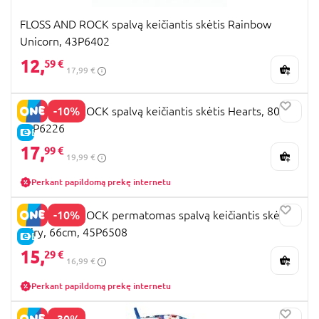
FLOSS AND ROCK spalvą keičiantis skėtis Rainbow
Unicorn, 43P6402
12,
59 €
17,99 €
-10%
FLOSS AND ROCK spalvą keičiantis skėtis Hearts, 80cm,
51P6226
E-KAINA
17,
99 €
19,99 €
Perkant papildomą prekę internetu
-10%
FLOSS AND ROCK permatomas spalvą keičiantis skėtis
Fairy, 66cm, 45P6508
E-KAINA
15,
29 €
16,99 €
Perkant papildomą prekę internetu
-30%