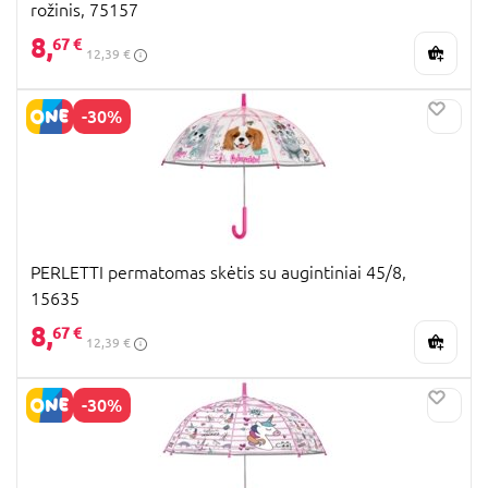
rožinis, 75157
8,
67 €
12,39 €
-30%
PERLETTI permatomas skėtis su augintiniai 45/8,
15635
8,
67 €
12,39 €
-30%