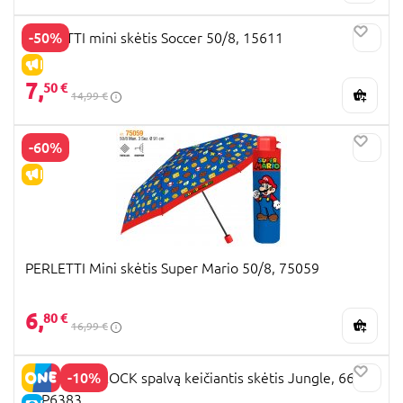
-50%
PERLETTI mini skėtis Soccer 50/8, 15611
IŠPARDAVIMAS
7,
50 €
14,99 €
-60%
IŠPARDAVIMAS
PERLETTI Mini skėtis Super Mario 50/8, 75059
6,
80 €
16,99 €
-10%
FLOSS AND ROCK spalvą keičiantis skėtis Jungle, 66cm,
52P6383