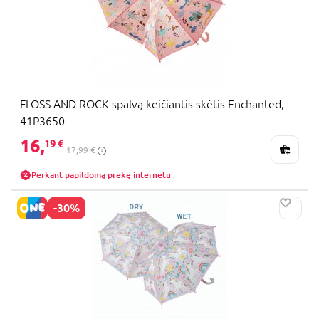
FLOSS AND ROCK spalvą keičiantis skėtis Enchanted,
41P3650
16,
19 €
17,99 €
Perkant papildomą prekę internetu
-30%