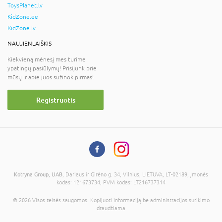
ToysPlanet.lv
KidZone.ee
KidZone.lv
NAUJIENLAIŠKIS
Kiekvieną mėnesį mes turime
ypatingų pasiūlymų! Prisijunk prie
mūsų ir apie juos sužinok pirmas!
Registruotis
Kotryna Group, UAB
, Dariaus ir Girėno g. 34, Vilnius, LIETUVA, LT-02189, Įmonės
kodas: 121673734, PVM kodas: LT216737314
© 2026 Visos teisės saugomos. Kopijuoti informaciją be administracijos sutikimo
draudžiama