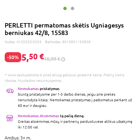
PERLETTI permatomas skėtis Ugniagesys
berniukas 42/8, 15583
Kodas:
4120203-0203
Barkodas:
8015831155838
5,
50 €
-50%
10,99 €
* www.zaisluplaneta.lt prieš akciją galiojusi įprastinė kaina. Prekių kiekis
ribotas. Nuolaidos nesumuojamos.
Nemokamas
pristatymas
Siuntą pristatysime per 1-3 darbo dienas, jeigu prie prekės
nenurodyta kitaip. Nemokamas pristatymas į paštomatus perkant už
60 eur ir daugiau.
Nemokamas Atsiėmimas
tą pačią dieną.
Greitas atsiėmimas mūsų ir partnerių parduotuvėse atlikus užsakymą
iki 12:00 val.
Amžius:
3+ m.