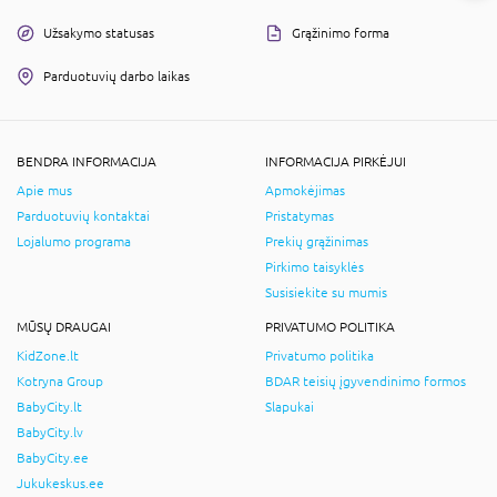
Užsakymo statusas
Grąžinimo forma
Parduotuvių darbo laikas
BENDRA INFORMACIJA
INFORMACIJA PIRKĖJUI
Apie mus
Apmokėjimas
Parduotuvių kontaktai
Pristatymas
Lojalumo programa
Prekių grąžinimas
Pirkimo taisyklės
Susisiekite su mumis
MŪSŲ DRAUGAI
PRIVATUMO POLITIKA
KidZone.lt
Privatumo politika
Kotryna Group
BDAR teisių įgyvendinimo formos
BabyCity.lt
Slapukai
BabyCity.lv
BabyCity.ee
Jukukeskus.ee