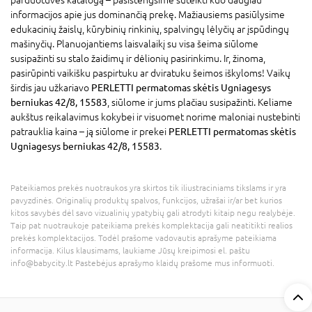
informacijos apie jus dominančią prekę. Mažiausiems pasiūlysime
edukacinių žaislų, kūrybinių rinkinių, spalvingų lėlyčių ar įspūdingų
mašinyčių. Planuojantiems laisvalaikį su visa šeima siūlome
susipažinti su stalo žaidimų ir dėlionių pasirinkimu. Ir, žinoma,
pasirūpinti vaikišku paspirtuku ar dviratuku šeimos iškyloms! Vaikų
širdis jau užkariavo
PERLETTI permatomas skėtis Ugniagesys
berniukas 42/8, 15583
, siūlome ir jums plačiau susipažinti. Keliame
aukštus reikalavimus kokybei ir visuomet norime maloniai nustebinti
patrauklia kaina – ją siūlome ir prekei
PERLETTI permatomas skėtis
Ugniagesys berniukas 42/8, 15583
.
Pateikiamos prekės nuotraukos yra skirtos tik iliustraciniams tikslams ir yra
pavyzdinės. Originalių produktų spalvos, funkcijos, užrašai ir/ar bet kurios
kitos savybės dėl savo vizualinių ypatybių gali atrodyti kitaip negu realybėje.
Taip pat nuotraukoje pateikiama prekės komplektacija gali neatitikti realios
prekės komplektacijos. Todėl prašome vadovautis aprašyme pateikiama
informacija. Kilus klausimams, laukiame Jūsų kreipimosi el. paštu
info@babycity.lt Pastebėjus aprašymo klaidų prašome mus informuoti.