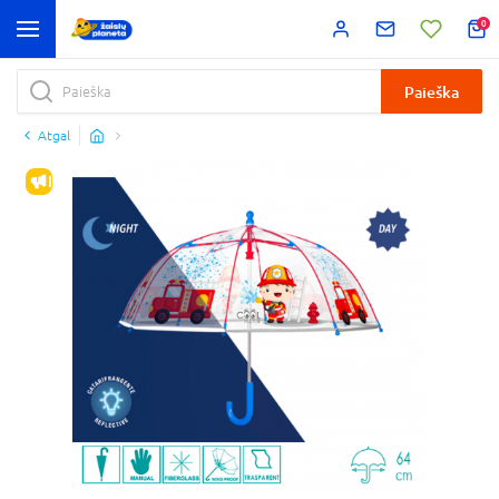
0
Paieška
Atgal
IŠPARDAVIMAS