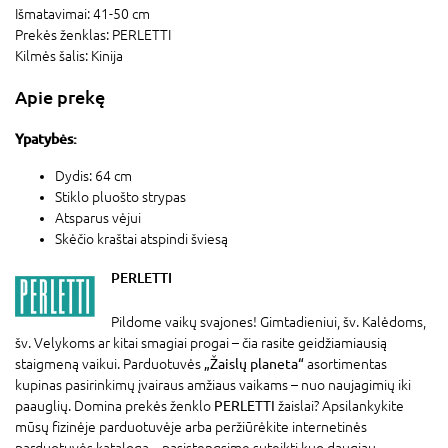
Išmatavimai:
41-50 cm
Prekės ženklas:
PERLETTI
Kilmės šalis:
Kinija
Apie prekę
Ypatybės:
Dydis: 64 cm
Stiklo pluošto strypas
Atsparus vėjui
Skėčio kraštai atspindi šviesą
PERLETTI
Pildome vaikų svajones! Gimtadieniui, šv. Kalėdoms,
šv. Velykoms ar kitai smagiai progai – čia rasite geidžiamiausią
staigmeną vaikui. Parduotuvės
„Žaislų planeta“
asortimentas
kupinas pasirinkimų įvairaus amžiaus vaikams – nuo naujagimių iki
paauglių. Domina prekės ženklo
PERLETTI
žaislai? Apsilankykite
mūsų fizinėje parduotuvėje arba peržiūrėkite internetinės
parduotuvės katalogą – pasistengsime suteikti kuo daugiau