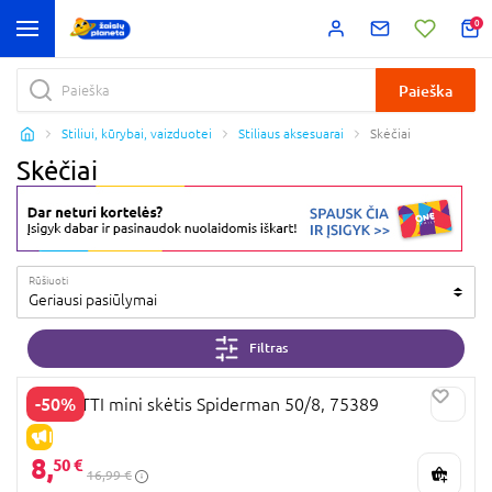
0
Paieška
Stiliui, kūrybai, vaizduotei
Stiliaus aksesuarai
Skėčiai
Skėčiai
Rūšiuoti
Geriausi pasiūlymai
Filtras
-50%
PERLETTI mini skėtis Spiderman 50/8, 75389
IŠPARDAVIMAS
8,
50 €
16,99 €