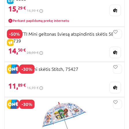
E-KAINA
15,
29 €
16,99 €
Perkant papildomą prekę internetu
-50%
PERLETTI Mini geltonas šviesą atspindintis skėtis 58/8,
21739
IŠPARDAVIMAS
14,
50 €
28,99 €
-30%
PERLETTI Mini skėtis Stitch, 75427
11,
89 €
16,99 €
-30%