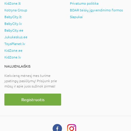
KidZone.lt
Privatumo politika
Kotryna Group
BDAR teisių įgyvendinimo formos
BabyCity.lt
Slapukai
BabyCity.lv
BabyCity.ee
Jukukeskus.ee
ToysPlanet.lv
KidZone.ee
KidZone.lv
NAUJIENLAIŠKIS
Kiekvieną mėnesį mes turime
ypatingų pasiūlymų! Prisijunk prie
mūsų ir apie juos sužinok pirmas!
Registruotis