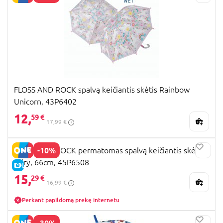
FLOSS AND ROCK spalvą keičiantis skėtis Rainbow
Unicorn, 43P6402
12,
59 €
17,99 €
-10%
FLOSS AND ROCK permatomas spalvą keičiantis skėtis
Fairy, 66cm, 45P6508
E-KAINA
15,
29 €
16,99 €
Perkant papildomą prekę internetu
-30%