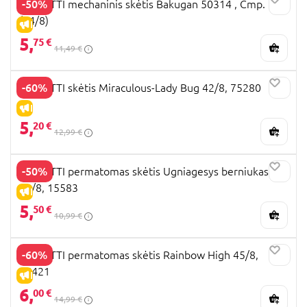
-50%
PERLETTI mechaninis skėtis Bakugan 50314 , Cmp.
(54/8)
IŠPARDAVIMAS
5,
75 €
11,49 €
-60%
PERLETTI skėtis Miraculous-Lady Bug 42/8, 75280
IŠPARDAVIMAS
5,
20 €
12,99 €
-50%
PERLETTI permatomas skėtis Ugniagesys berniukas
42/8, 15583
IŠPARDAVIMAS
5,
50 €
10,99 €
-60%
PERLETTI permatomas skėtis Rainbow High 45/8,
75421
IŠPARDAVIMAS
6,
00 €
14,99 €