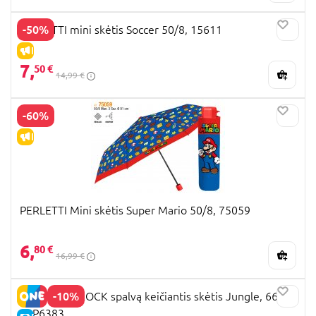
-50%
PERLETTI mini skėtis Soccer 50/8, 15611
IŠPARDAVIMAS
7,
50 €
14,99 €
-60%
IŠPARDAVIMAS
PERLETTI Mini skėtis Super Mario 50/8, 75059
6,
80 €
16,99 €
-10%
FLOSS AND ROCK spalvą keičiantis skėtis Jungle, 66cm,
52P6383