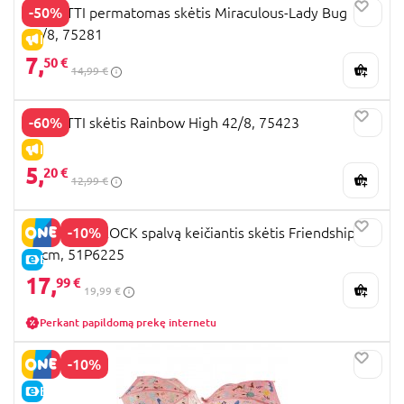
-50%
PERLETTI permatomas skėtis Miraculous-Lady Bug
45/8, 75281
IŠPARDAVIMAS
7,
50 €
14,99 €
-60%
PERLETTI skėtis Rainbow High 42/8, 75423
IŠPARDAVIMAS
5,
20 €
12,99 €
-10%
FLOSS AND ROCK spalvą keičiantis skėtis Friendship,
80cm, 51P6225
E-KAINA
17,
99 €
19,99 €
Perkant papildomą prekę internetu
-10%
E-KAINA