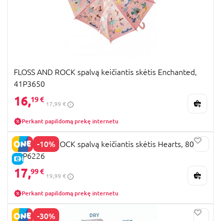
FLOSS AND ROCK spalvą keičiantis skėtis Enchanted,
41P3650
16,
19 €
17,99 €
Perkant papildomą prekę internetu
-10%
FLOSS AND ROCK spalvą keičiantis skėtis Hearts, 80cm,
51P6226
E-KAINA
17,
99 €
19,99 €
Perkant papildomą prekę internetu
-30%