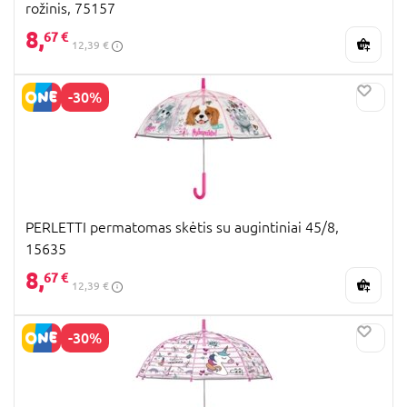
rožinis, 75157
8,
67 €
12,39 €
-30%
PERLETTI permatomas skėtis su augintiniai 45/8,
15635
8,
67 €
12,39 €
-30%