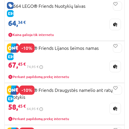
GERA KAINA
42664 LEGO® Friends Nuotykių laivas
E-KAINA
64,
34 €
Kaina galioja tik internetu
-10%
42687 LEGO® Friends Lijanos šeimos namas
E-KAINA
67,
45 €
74,95 €
Perkant papildomą prekę internetu
-10%
42663 LEGO® Friends Draugystės namelio ant ratų
nuotykis
E-KAINA
58,
45 €
64,95 €
Perkant papildomą prekę internetu