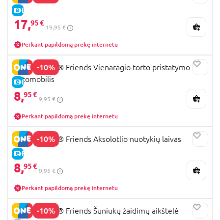
E-KAINA
17,
95 €
19,95 €
Perkant papildomą prekę internetu
-10%
42675 LEGO® Friends Vienaragio torto pristatymo
automobilis
E-KAINA
8,
95 €
9,95 €
Perkant papildomą prekę internetu
-10%
42681 LEGO® Friends Aksolotlio nuotykių laivas
E-KAINA
8,
95 €
9,95 €
Perkant papildomą prekę internetu
-10%
42665 LEGO® Friends Šuniukų žaidimų aikštelė