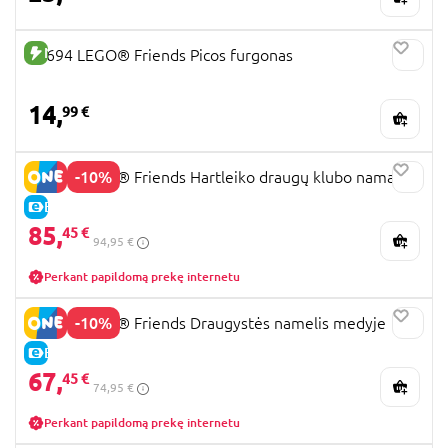
NAUJA PREKĖ
42694 LEGO® Friends Picos furgonas
14,
99 €
-10%
42689 LEGO® Friends Hartleiko draugų klubo namai
E-KAINA
85,
45 €
94,95 €
Perkant papildomą prekę internetu
-10%
42652 LEGO® Friends Draugystės namelis medyje
E-KAINA
67,
45 €
74,95 €
Perkant papildomą prekę internetu