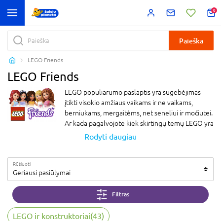
0
Paieška
LEGO Friends
LEGO Friends
LEGO populiarumo paslaptis yra sugebėjimas
įtikti visokio amžiaus vaikams ir ne vaikams,
berniukams, mergaitėms, net seneliui ir močiutei.
Ar kada pagalvojote kiek skirtingų temų LEGO yra
prikūręs ir vis nesustoja? Galima sakyti kiekvieno
Rodyti daugiau
skoniui: ir architektui, ir inžinieriui, ir būsimam
vairuotojui, gyvūnėlių mylėtojams, fantastikos
Rūšiuoti
gerbėjams, filmų fanams ir dar galybei skirtingų
Geriausi pasiūlymai
skonių ir pomėgių žmonių. Norime paklausti ar
įtariate, kokia yra viena populiariausių temų tarp
Filtras
mokyklinio amžiaus mergaičių? Aišku, ją mėgsta ir
mažesnės, ir vyresnės draugės, ir berniukai. Tai
LEGO ir konstruktoriai
(
43
)
yra LEGO Friends! Šauni serija apie mergaičių