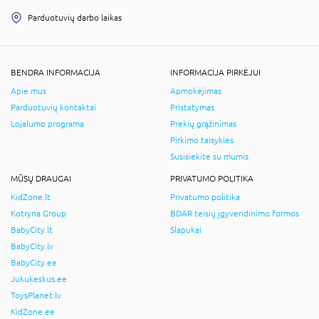
Parduotuvių darbo laikas
BENDRA INFORMACIJA
INFORMACIJA PIRKĖJUI
Apie mus
Apmokėjimas
Parduotuvių kontaktai
Pristatymas
Lojalumo programa
Prekių grąžinimas
Pirkimo taisyklės
Susisiekite su mumis
MŪSŲ DRAUGAI
PRIVATUMO POLITIKA
KidZone.lt
Privatumo politika
Kotryna Group
BDAR teisių įgyvendinimo formos
BabyCity.lt
Slapukai
BabyCity.lv
BabyCity.ee
Jukukeskus.ee
ToysPlanet.lv
KidZone.ee