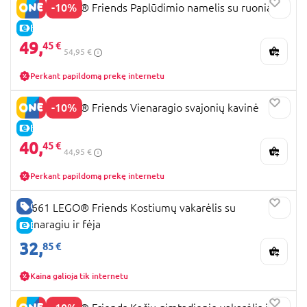
-10%
42699 LEGO® Friends Paplūdimio namelis su ruoniais
E-KAINA
49,
45 €
54,95 €
Perkant papildomą prekę internetu
-10%
42684 LEGO® Friends Vienaragio svajonių kavinė
E-KAINA
40,
45 €
44,95 €
Perkant papildomą prekę internetu
GERA KAINA
42661 LEGO® Friends Kostiumų vakarėlis su
vienaragiu ir fėja
E-KAINA
32,
85 €
Kaina galioja tik internetu