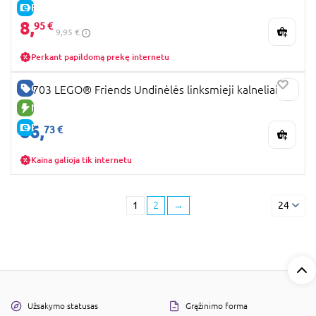
E-KAINA
8,
95 €
9,95 €
Perkant papildomą prekę internetu
GERA KAINA
42703 LEGO® Friends Undinėlės linksmieji kalneliai
NAUJA PREKĖ
86,
E-KAINA
73 €
Kaina galioja tik internetu
1
2
→
24
Užsakymo statusas
Grąžinimo forma