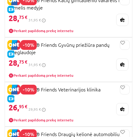
-10%
42666 LEGO® Friends Kačių gimtadienio vakarėlis ir
namelis medyje
E-KAINA
28,
75 €
31,95 €
Perkant papildomą prekę internetu
-10%
42648 LEGO® Friends Gyvūnų priežiūra pandų
prieglaudoje
E-KAINA
28,
75 €
31,95 €
Perkant papildomą prekę internetu
-10%
42696 LEGO® Friends Veterinarijos klinika
E-KAINA
26,
95 €
29,95 €
Perkant papildomą prekę internetu
-10%
42659 LEGO® Friends Draugių kelionė automobiliu