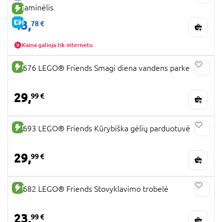
pramogų vandens parkas. Bet kuris LEGO Friends
lagaminėlis
NAUJA PREKĖ
konstruktorius bus puiki dovana mielai, statyti
43,
E-KAINA
78 €
mėgstančiai mergaitei, o kartais šios temos
smagiai imasi ir berniukai, tad nedvejokite ir
rinkitės internetinėje Žaislų Planetos
Kaina galioja tik internetu
parduotuvėje. Aišku, turbūt jau galvojate, kad
vieno rinkinio bus negana. Jei taip nutiks, tuomet
NAUJA PREKĖ
42676 LEGO® Friends Smagi diena vandens parke
kviečiame sekti mūsų naujienas ir jus pradžiugins
LEGO Friends akcija, kuri kartais būna taikoma
29,
99 €
šiems rinkiniams ir džiugina tėvelius sumažinta
LEGO Friends kaina.
NAUJA PREKĖ
42693 LEGO® Friends Kūrybiška gėlių parduotuvė
29,
99 €
NAUJA PREKĖ
42682 LEGO® Friends Stovyklavimo trobelė
23,
99 €