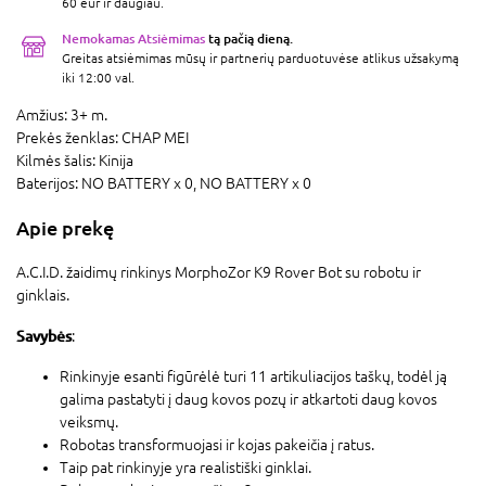
60 eur ir daugiau.
Nemokamas Atsiėmimas
tą pačią dieną.
Greitas atsiėmimas mūsų ir partnerių parduotuvėse atlikus užsakymą
iki 12:00 val.
Amžius:
3+ m.
Prekės ženklas:
CHAP MEI
Kilmės šalis:
Kinija
Baterijos:
NO BATTERY x 0,
NO BATTERY x 0
Apie prekę
A.C.I.D. žaidimų rinkinys MorphoZor K9 Rover Bot su robotu ir
ginklais.
Savybės
:
Rinkinyje esanti figūrėlė turi 11 artikuliacijos taškų, todėl ją
galima pastatyti į daug kovos pozų ir atkartoti daug kovos
veiksmų.
Robotas transformuojasi ir kojas pakeičia į ratus.
Taip pat rinkinyje yra realistiški ginklai.