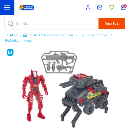
0
Paieška
Atgal
AUTO ir veiksmo žaidimai
Figūrėlės ir herojai
Figūrėlių rinkiniai
E-KAINA