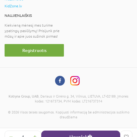
KidZone.lv
NAUJIENLAIŠKIS
Kiekvieną mėnesį mes turime
ypatingų pasiūlymų! Prisijunk prie
mūsų ir apie juos sužinok pirmas!
Registruotis
Kotryna Group, UAB
, Dariaus ir Girėno g. 34, Vilnius, LIETUVA, LT-02189, Įmonės
kodas: 121673734, PVM kodas: LT216737314
© 2026 Visos teisės saugomos. Kopijuoti informaciją be administracijos sutikimo
draudžiama
Į krepšelį