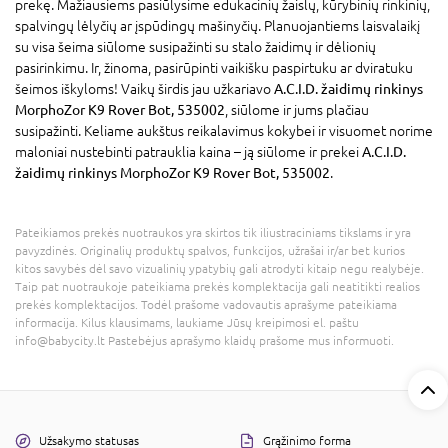
prekę. Mažiausiems pasiūlysime edukacinių žaislų, kūrybinių rinkinių,
spalvingų lėlyčių ar įspūdingų mašinyčių. Planuojantiems laisvalaikį
su visa šeima siūlome susipažinti su stalo žaidimų ir dėlionių
pasirinkimu. Ir, žinoma, pasirūpinti vaikišku paspirtuku ar dviratuku
šeimos iškyloms! Vaikų širdis jau užkariavo
A.C.I.D. žaidimų rinkinys
MorphoZor K9 Rover Bot, 535002
, siūlome ir jums plačiau
susipažinti. Keliame aukštus reikalavimus kokybei ir visuomet norime
maloniai nustebinti patrauklia kaina – ją siūlome ir prekei
A.C.I.D.
žaidimų rinkinys MorphoZor K9 Rover Bot, 535002
.
Pateikiamos prekės nuotraukos yra skirtos tik iliustraciniams tikslams ir yra
pavyzdinės. Originalių produktų spalvos, funkcijos, užrašai ir/ar bet kurios
kitos savybės dėl savo vizualinių ypatybių gali atrodyti kitaip negu realybėje.
Taip pat nuotraukoje pateikiama prekės komplektacija gali neatitikti realios
prekės komplektacijos. Todėl prašome vadovautis aprašyme pateikiama
informacija. Kilus klausimams, laukiame Jūsų kreipimosi el. paštu
info@babycity.lt Pastebėjus aprašymo klaidų prašome mus informuoti.
Užsakymo statusas
Grąžinimo forma