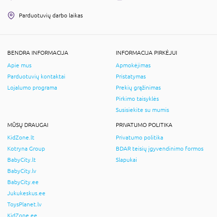
Parduotuvių darbo laikas
BENDRA INFORMACIJA
INFORMACIJA PIRKĖJUI
Apie mus
Apmokėjimas
Parduotuvių kontaktai
Pristatymas
Lojalumo programa
Prekių grąžinimas
Pirkimo taisyklės
Susisiekite su mumis
MŪSŲ DRAUGAI
PRIVATUMO POLITIKA
KidZone.lt
Privatumo politika
Kotryna Group
BDAR teisių įgyvendinimo formos
BabyCity.lt
Slapukai
BabyCity.lv
BabyCity.ee
Jukukeskus.ee
ToysPlanet.lv
KidZone.ee