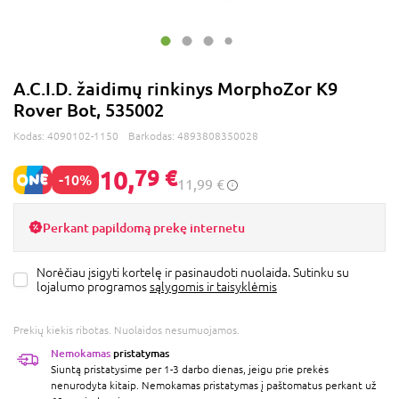
A.C.I.D. žaidimų rinkinys MorphoZor K9
Rover Bot, 535002
Kodas:
4090102-1150
Barkodas:
4893808350028
10,
79 €
-10%
11,99 €
Perkant papildomą prekę internetu
Norėčiau įsigyti kortelę ir pasinaudoti nuolaida. Sutinku su
lojalumo programos
sąlygomis ir taisyklėmis
Prekių kiekis ribotas. Nuolaidos nesumuojamos.
Nemokamas
pristatymas
Siuntą pristatysime per 1-3 darbo dienas, jeigu prie prekės
nenurodyta kitaip. Nemokamas pristatymas į paštomatus perkant už