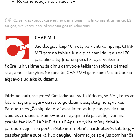
Rekomenduojamas amžius: 3+
CE ženklas - produktą įvertino gamintojas ir jis laikomas atitinkančiu ES
saugos, sveikatos ir aplinkos apsaugos reikalavimus.
CHAP MEI
Jau daugiau kaip 40 metų veikianti kompanija CHAP
MEI gamina žaislus, kurie platinami daugiau nei 70
pasaulio šalių. Įmonė specializuojasi veiksmo
figūrėlių ir vaidmenų žaidimų gamyboje teikiant yaptingą dėmesį
saugumui ir kokybei. Negana to, CHAP MEI gaminami žaislai traukia
akį savo šiuolaikišku dizainu.
Pildome vaikų svajones! Gimtadieniui, šv. Kalėdoms, šv. Velykoms ar
kitai smagiai progai – čia rasite geidžiamiausią staigmeną vaikui.
Parduotuvės
„Žaislų planeta“
asortimentas kupinas pasirinkimų
įvairaus amžiaus vaikams – nuo naujagimių iki paauglių. Domina
prekės ženklo
CHAP MEI
žaislai? Apsilankykite mūsų fizinėje
parduotuvėje arba peržiūrėkite internetinės parduotuvės katalogą –
pasistengsime suteikti kuo daugiau informacijos apie jus dominančią