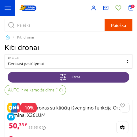
0
Paieška
Kiti dronai
Kiti dronai
Rūšiuoti
Geriausi pasiūlymai
Filtras
AUTO ir veiksmo žaidimai
(
16
)
-10%
REVOLT RC dronas su kliūčių išvengimo funkcija Orbitz
Lumina, X26LUM
E-KAINA
50,
35 €
55,95 €