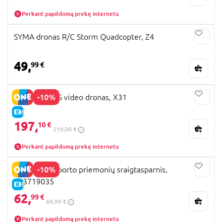
Perkant papildomą prekę internetu
SYMA dronas R/C Storm Quadcopter, Z4
49,
99 €
-10%
SYMA RC GPS video dronas, X31
E-KAINA
197,
10 €
219,00 €
Perkant papildomą prekę internetu
-10%
DICKIE transporto priemonių sraigtasparnis,
203719035
E-KAINA
62,
99 €
69,99 €
Perkant papildomą prekę internetu