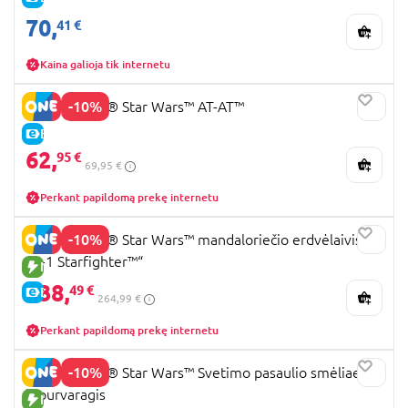
70,
41 €
Kaina galioja tik internetu
-10%
75440 LEGO® Star Wars™ AT-AT™
E-KAINA
62,
95 €
69,95 €
Perkant papildomą prekę internetu
-10%
75442 LEGO® Star Wars™ mandaloriečio erdvėlaivis
„N-1 Starfighter™“
NAUJA PREKĖ
238,
49 €
E-KAINA
264,99 €
Perkant papildomą prekę internetu
-10%
75453 LEGO® Star Wars™ Svetimo pasaulio smėliaeigis
ir purvaragis
NAUJA PREKĖ