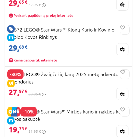
29,
65 €
32,95 €
Perkant papildomą prekę internetu
GERA KAINA
75372 LEGO® Star Wars ™ Klonų Kario Ir Kovinio
Droido Kovos Rinkinys
E-KAINA
29,
68 €
Kaina galioja tik internetu
-30%
75418 LEGO® Žvaigždžių karų 2025 metų advento
kalendorius
IŠPARDAVIMAS
27,
97 €
39,95 €
-10%
75412 LEGO® Star Wars™ Mirties kario ir nakties kario
kovos pakuotė
E-KAINA
19,
75 €
21,95 €