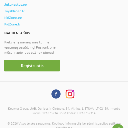
Jukukeskus.ee
ToysPlanet.lv
KidZone.ee
KidZone.lv
NAUJIENLAIŠKIS
Kiekvieną mėnesį mes turime
ypatingų pasiūlymų! Prisijunk prie
mūsų ir apie juos sužinok pirmas!
Registruotis
Kotryna Group, UAB
, Dariaus ir Girėno g. 34, Vilnius, LIETUVA, LT-02189, Įmonės
kodas: 121673734, PVM kodas: LT216737314
© 2026 Visos teisės saugomos. Kopijuoti informaciją be administracijos sutikimo
draudžiama