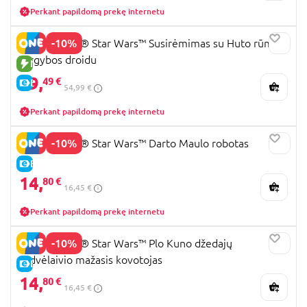
Perkant papildomą prekę internetu
-10%
75451 LEGO® Star Wars™ Susirėmimas su Huto rūmų
sargybos droidu
NAUJA PREKĖ
49,
49 €
E-KAINA
54,99 €
Perkant papildomą prekę internetu
-10%
75411 LEGO® Star Wars™ Darto Maulo robotas
E-KAINA
14,
80 €
16,45 €
Perkant papildomą prekę internetu
-10%
75400 LEGO® Star Wars™ Plo Kuno džedajų
erdvėlaivio mažasis kovotojas
E-KAINA
14,
80 €
16,45 €