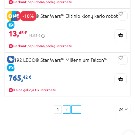
Perkant papildomą prekę internetu
-10%
75448 LEGO® Star Wars™ Elitinio klonų kario robotas
E-KAINA
13,
45 €
14,95 €
Perkant papildomą prekę internetu
GERA KAINA
75192 LEGO® Star Wars™ Millennium Falcon™
E-KAINA
765,
42 €
Kaina galioja tik internetu
1
2
→
24