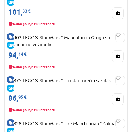
E-KAINA
101,
33 €
Kaina galioja tik internetu
GERA KAINA
75403 LEGO® Star Wars™ Mandalorian Grogu su
skraidančiu vežimėliu
E-KAINA
94,
44 €
Kaina galioja tik internetu
GERA KAINA
75375 LEGO® Star Wars™ Tūkstantmečio sakalas
E-KAINA
86,
95 €
Kaina galioja tik internetu
GERA KAINA
75328 LEGO® Star Wars™ The Mandalorian™ šalmas
E-KAINA