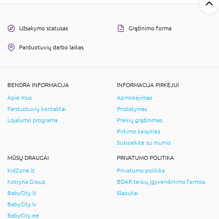
Užsakymo statusas
Grąžinimo forma
Parduotuvių darbo laikas
BENDRA INFORMACIJA
INFORMACIJA PIRKĖJUI
Apie mus
Apmokėjimas
Parduotuvių kontaktai
Pristatymas
Lojalumo programa
Prekių grąžinimas
Pirkimo taisyklės
Susisiekite su mumis
MŪSŲ DRAUGAI
PRIVATUMO POLITIKA
KidZone.lt
Privatumo politika
Kotryna Group
BDAR teisių įgyvendinimo formos
BabyCity.lt
Slapukai
BabyCity.lv
BabyCity.ee