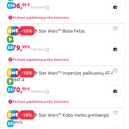
206,
99 €
E-KAINA
229,99 €
Perkant papildomą prekę internetu
-10%
75455 LEGO® Star Wars™ Boba Fetas
NAUJA PREKĖ
179,
99 €
E-KAINA
199,99 €
Perkant papildomą prekę internetu
-10%
75454 LEGO® Star Wars™ Imperijos palikuonių AT-AT™
su INT-4
NAUJA PREKĖ
170,
99 €
E-KAINA
189,99 €
Perkant papildomą prekę internetu
-10%
75437 LEGO® Star Wars™ Kobo Vanto greitaeigis
orlaivis
E-KAINA