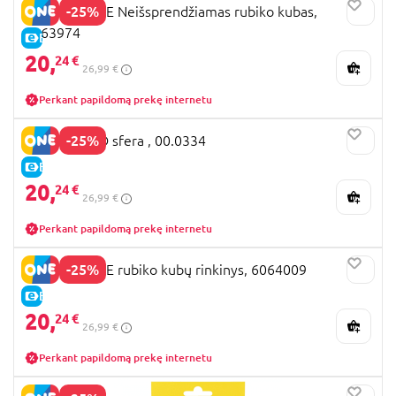
-25%
RUBIK'S CUBE Neišsprendžiamas rubiko kubas,
6063974
E-KAINA
20,
24 €
26,99 €
Perkant papildomą prekę internetu
-25%
V-SPHERE 3D sfera , 00.0334
E-KAINA
20,
24 €
26,99 €
Perkant papildomą prekę internetu
-25%
RUBIK'S CUBE rubiko kubų rinkinys, 6064009
E-KAINA
20,
24 €
26,99 €
Perkant papildomą prekę internetu