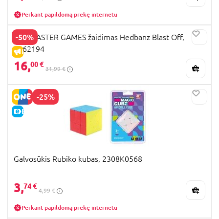
Perkant papildomą prekę internetu
-50%
SPINMASTER GAMES žaidimas Hedbanz Blast Off,
6062194
IŠPARDAVIMAS
16,
00 €
31,99 €
-25%
E-KAINA
Galvosūkis Rubiko kubas, 2308K0568
3,
74 €
4,99 €
Perkant papildomą prekę internetu