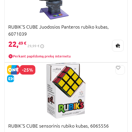
RUBIK'S CUBE Juodosios Panteros rubiko kubas,
6071039
22,
49 €
29,99 €
Perkant papildomą prekę internetu
-25%
E-KAINA
RUBIK'S CUBE sensorinis rubiko kubas, 6065556