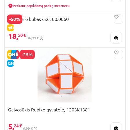
Perkant papildomą prekę internetu
-50%
V-CUBE 6 kubas 6x6, 00.0060
IŠPARDAVIMAS
18,
50 €
36,99 €
-25%
E-KAINA
Galvosūkis Rubiko gyvatėlė, 1203K1381
5,
24 €
6,99 €