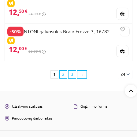
IŠPARDAVIMAS
12,
50 €
24,99 €
-50%
CLEMENTONI galvosūkis Brain Frezze 3, 16782
IŠPARDAVIMAS
12,
00 €
23,99 €
1
2
3
→
24
Užsakymo statusas
Grąžinimo forma
Parduotuvių darbo laikas