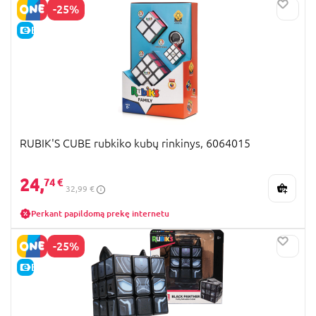
-25%
E-KAINA
RUBIK'S CUBE rubkiko kubų rinkinys, 6064015
24,
74 €
32,99 €
Perkant papildomą prekę internetu
-25%
E-KAINA