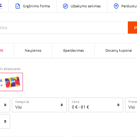
Grąžinimo forma
Užsakymo sekimas
Parduotu
P
OS
Naujienos
Išpardavimas
Dovanų kuponai
iti aksesuarai
Kategorija
Kaina
Prekės
Visi
0
€
-
81
€
Visi