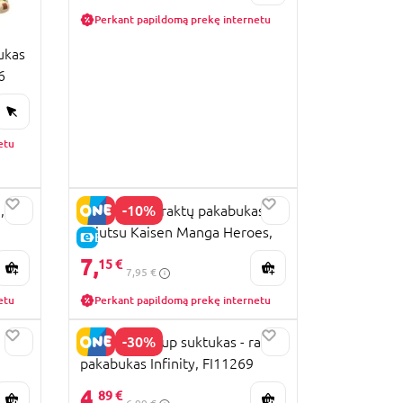
Perkant papildomą prekę internetu
ukas
6
etu
-10%
,
TWINCHEES raktų pakabukas
Jujutsu Kaisen Manga Heroes,
E-KAINA
asort., M806452
7,
15 €
7,95 €
etu
Perkant papildomą prekę internetu
-30%
FIFA World Cup suktukas - raktų
pakabukas Infinity, FI11269
4,
89 €