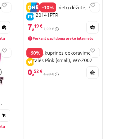
-10%
kas
HELLO KITTY pietų dėžutė, 765
ml, 20141PTR
E-KAINA
7,
19 €
7,99 €
etu
Perkant papildomą prekę internetu
-60%
UPIXEL kuprinės dekoravimo
detalės Pink (small), WY-Z002
IŠPARDAVIMAS
0,
52 €
1,29 €
,
etu