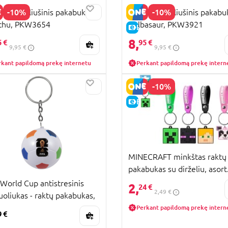
-10%
-10%
MON pliušinis pakabukas
POKEMON pliušinis pakabu
chu, PKW3654
Bulbasaur, PKW3921
KAINA
E-KAINA
8,
5 €
95 €
9,95 €
9,95 €
rkant papildomą prekę internetu
Perkant papildomą prekę intern
-10%
E-KAINA
MINECRAFT minkštas raktų
pakabukas su dirželiu, asort.
303704
 World Cup antistresinis
2,
24 €
2,49 €
oliukas - raktų pakabukas,
as, FI11268
Perkant papildomą prekę intern
9 €