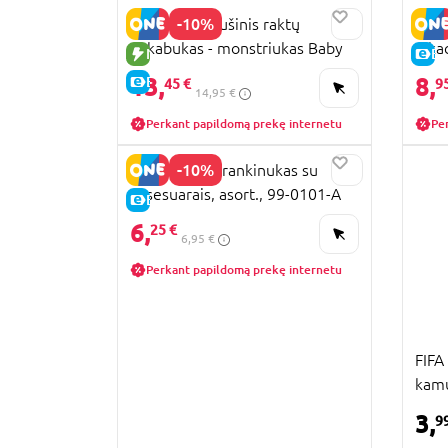
-10%
FUGGLER pliušinis raktų
POKE
pakabukas - monstriukas Baby
Pika
NAUJA PREKĖ
E-
Baddie, 1 serija, asort., 15786
13,
8,
E-KAINA
45 €
9
14,95 €
Perkant papildomą prekę internetu
Pe
-10%
BARBIE mini rankinukas su
aksesuarais, asort., 99-0101-A
E-KAINA
6,
25 €
6,95 €
Perkant papildomą prekę internetu
FIFA
kamu
balt
3,
9