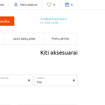
vės
Mano paskyra
0
0
info@zaisluplaneta.lt
aieška
I-V: 9:00-16:00
Lauko žaislų gidas
Prekių ženklai
Kiti aksesuarai
 ženklas
Amžius
Visi