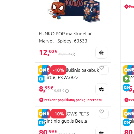
Pe
FUNKO POP marškinėliai:
Marvel - Spidey, 63533
12,
00 €
29,99 €
-10%
POKEMON pliušinis pakabukas
KURO
Squirtle, PKW3922
152
E-KAINA
NA
8,
15
E-
95 €
9,95 €
Perkant papildomą prekę internetu
Pe
-10%
SQUISHMALLOWS PETS
SQU
augintinio guolis Beula
augi
E-KAINA
E-
Hobotnica, 76CM, JPT0085-L
Mors
80,
80
99 €