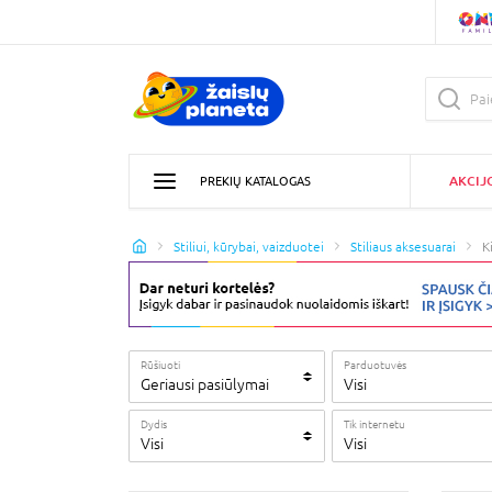
AKCIJ
PREKIŲ KATALOGAS
Stiliui, kūrybai, vaizduotei
Stiliaus aksesuarai
K
Rūšiuoti
Parduotuvės
Geriausi pasiūlymai
Visi
Dydis
Tik internetu
Visi
Visi