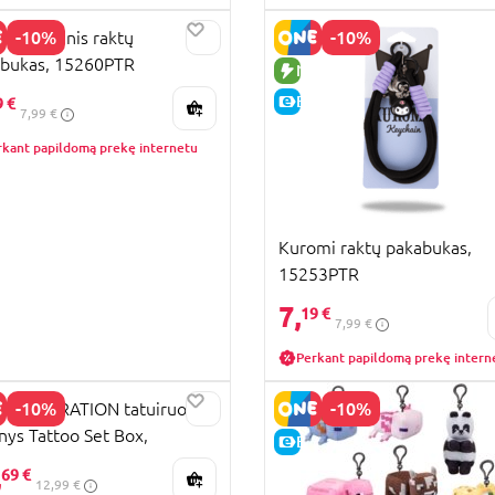
-10%
-10%
mi pliušinis raktų
bukas, 15260PTR
UJA PREKĖ
NAUJA PREKĖ
KAINA
E-KAINA
9 €
7,99 €
rkant papildomą prekę internetu
Kuromi raktų pakabukas,
15253PTR
7,
19 €
7,99 €
Perkant papildomą prekę intern
-10%
-10%
 GENERATION tatuiruočių
inys Tattoo Set Box,
KAINA
E-KAINA
00097
,
69 €
12,99 €