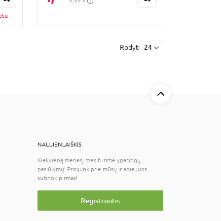
6,99 €
etu
Rodyti
24
NAUJIENLAIŠKIS
Kiekvieną mėnesį mes turime ypatingų
pasiūlymų! Prisijunk prie mūsų ir apie juos
sužinok pirmas!
Registruotis