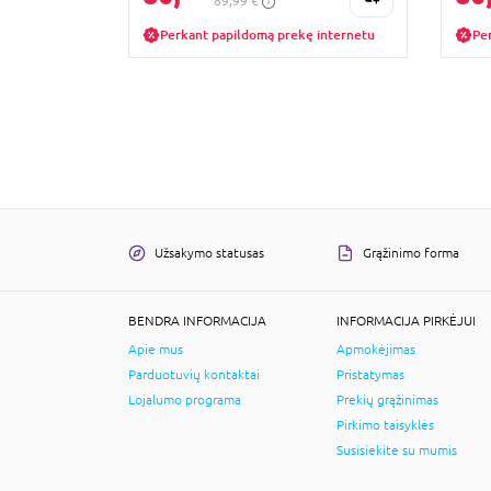
89,99 €
Perkant papildomą prekę internetu
Pe
Užsakymo statusas
Grąžinimo forma
BENDRA INFORMACIJA
INFORMACIJA PIRKĖJUI
Apie mus
Apmokėjimas
Parduotuvių kontaktai
Pristatymas
Lojalumo programa
Prekių grąžinimas
Pirkimo taisyklės
Susisiekite su mumis