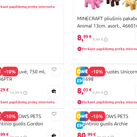
rkant papildomą prekę internetu
MINECRAFT pliušinis pakab
Animal 13cm. asort., 46601
8,
99 €
9,99 €
Perkant papildomą prekę intern
-10%
-10%
MI gertuvė, 750 ml,
TOTUM tatuiruotės Unicorn
46PTR
071698
UJA PREKĖ
E-KAINA
,
8,
KAINA
29 €
05 €
16,99 €
8,95 €
rkant papildomą prekę internetu
Perkant papildomą prekę intern
-10%
-10%
ISHMALLOWS PETS
SQUISHMALLOWS PETS
ntinio guolis Gordon
augintinio guolis Archie
KAINA
E-KAINA
ki, 76CM, JPT0097-L
Aksolotl, 76CM, JPT0514-L
,
80,
99 €
99 €