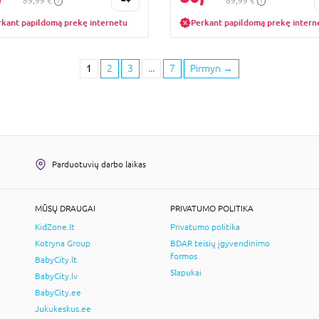
89,99 €
89,99 €
rkant papildomą prekę internetu
Perkant papildomą prekę intern
1
2
3
...
7
Pirmyn
→
Parduotuvių darbo laikas
MŪSŲ DRAUGAI
PRIVATUMO POLITIKA
KidZone.lt
Privatumo politika
Kotryna Group
BDAR teisių įgyvendinimo
formos
BabyCity.lt
Slapukai
BabyCity.lv
BabyCity.ee
Jukukeskus.ee