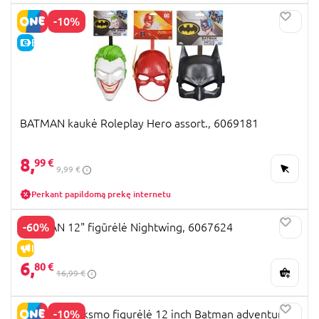
-10%
E-KAINA
BATMAN kaukė Roleplay Hero assort., 6069181
8,
99 €
9,99 €
Perkant papildomą prekę internetu
-60%
BATMAN 12" figūrėlė Nightwing, 6067624
IŠPARDAVIMAS
6,
80 €
16,99 €
-10%
BATMAN veiksmo figurėlė 12 inch Batman adventure