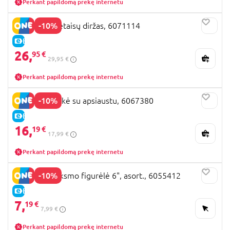
Perkant papildomą prekę internetu
-10%
BATMAN prietaisų diržas, 6071114
E-KAINA
26,
95 €
29,95 €
Perkant papildomą prekę internetu
-10%
BATMAN kaukė su apsiaustu, 6067380
E-KAINA
16,
19 €
17,99 €
Perkant papildomą prekę internetu
-10%
BATMAN veiksmo figurėlė 6", asort., 6055412
E-KAINA
7,
19 €
7,99 €
Perkant papildomą prekę internetu