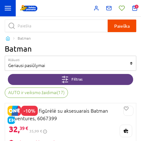
0
Paieška
Batman
Batman
Rūšiuoti
Geriausi pasiūlymai
Filtras
AUTO ir veiksmo žaidimai
(
17
)
-10%
BATMAN 12" figūrėlė su aksesuarais Batman
Adventures, 6067399
E-KAINA
32,
39 €
35,99 €