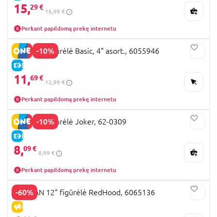
15,
29 €
16,99 €
Perkant papildomą prekę internetu
-10%
BATMAN figūrėlė Basic, 4” asort., 6055946
E-KAINA
11,
69 €
12,99 €
Perkant papildomą prekę internetu
-10%
BATMAN figurėlė Joker, 62-0309
E-KAINA
8,
09 €
8,99 €
Perkant papildomą prekę internetu
-60%
BATMAN 12" figūrėlė RedHood, 6065136
IŠPARDAVIMAS