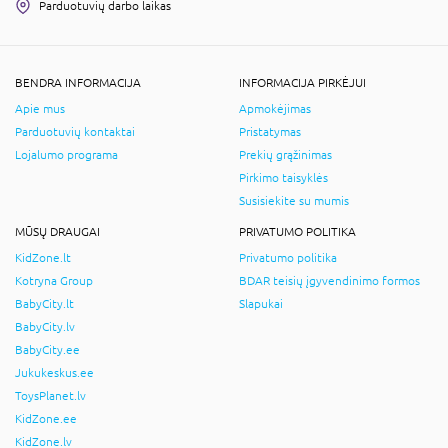
Parduotuvių darbo laikas
BENDRA INFORMACIJA
INFORMACIJA PIRKĖJUI
Apie mus
Apmokėjimas
Parduotuvių kontaktai
Pristatymas
Lojalumo programa
Prekių grąžinimas
Pirkimo taisyklės
Susisiekite su mumis
MŪSŲ DRAUGAI
PRIVATUMO POLITIKA
KidZone.lt
Privatumo politika
Kotryna Group
BDAR teisių įgyvendinimo formos
BabyCity.lt
Slapukai
BabyCity.lv
BabyCity.ee
Jukukeskus.ee
ToysPlanet.lv
KidZone.ee
KidZone.lv