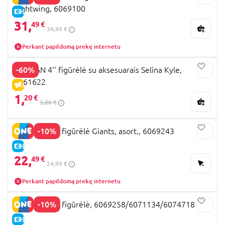
nightwing, 6069100
E-KAINA
31,
49 €
34,99 €
Perkant papildomą prekę internetu
-60%
BATMAN 4'' figūrėlė su aksesuarais Selina Kyle,
6061622
IŠPARDAVIMAS
1,
20 €
3,00 €
-10%
BATMAN 12" figūrėlė Giants, asort., 6069243
E-KAINA
22,
49 €
24,99 €
Perkant papildomą prekę internetu
-10%
BATMAN 12” figūrėlė, 6069258/6071134/6074718
E-KAINA