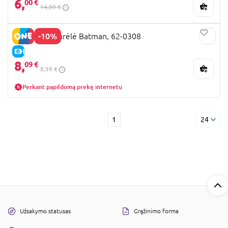
6,
00 €
14,99 €
-10%
BATMAN figurėlė Batman, 62-0308
E-KAINA
8,
09 €
8,99 €
Perkant papildomą prekę internetu
1
24
Užsakymo statusas
Grąžinimo forma