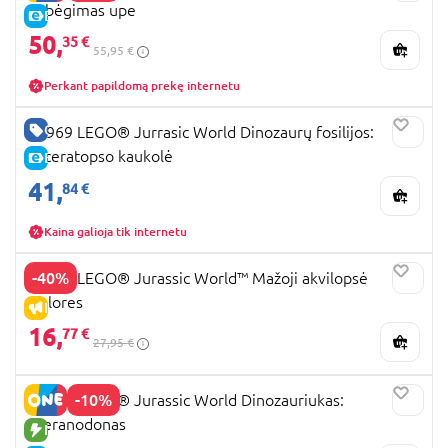
pabėgimas upe
E-KAINA
50,
35 €
55,95 €
Perkant papildomą prekę internetu
GERA KAINA
76969 LEGO® Jurrasic World Dinozaurų fosilijos:
triceratopso kaukolė
E-KAINA
41,
84 €
Kaina galioja tik internetu
-40%
76970 LEGO® Jurassic World™ Mažoji akvilopsė
Dolores
IŠPARDAVIMAS
16,
77 €
27,95 €
-10%
77977 LEGO® Jurassic World Dinozauriukas:
pteranodonas
NAUJA PREKĖ