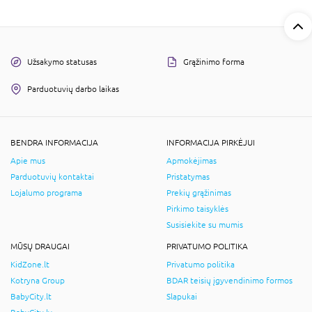
Užsakymo statusas
Grąžinimo forma
Parduotuvių darbo laikas
BENDRA INFORMACIJA
INFORMACIJA PIRKĖJUI
Apie mus
Apmokėjimas
Parduotuvių kontaktai
Pristatymas
Lojalumo programa
Prekių grąžinimas
Pirkimo taisyklės
Susisiekite su mumis
MŪSŲ DRAUGAI
PRIVATUMO POLITIKA
KidZone.lt
Privatumo politika
Kotryna Group
BDAR teisių įgyvendinimo formos
BabyCity.lt
Slapukai