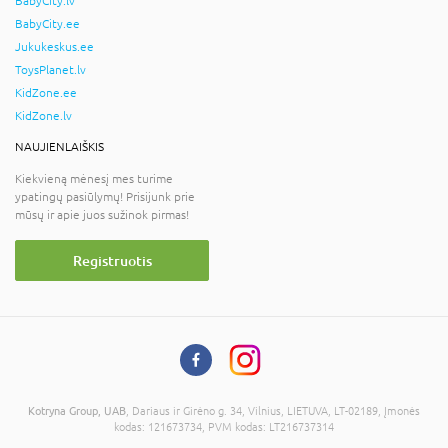
BabyCity.lv
BabyCity.ee
Jukukeskus.ee
ToysPlanet.lv
KidZone.ee
KidZone.lv
NAUJIENLAIŠKIS
Kiekvieną mėnesį mes turime
ypatingų pasiūlymų! Prisijunk prie
mūsų ir apie juos sužinok pirmas!
Registruotis
Kotryna Group, UAB
, Dariaus ir Girėno g. 34, Vilnius, LIETUVA, LT-02189, Įmonės
kodas: 121673734, PVM kodas: LT216737314