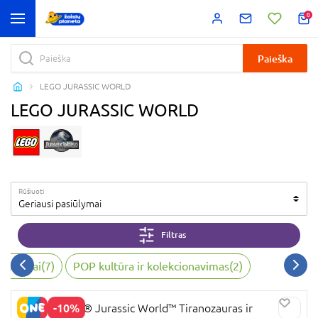
0
Paieška
LEGO JURASSIC WORLD
LEGO JURASSIC WORLD
Rūšiuoti
Geriausi pasiūlymai
Filtras
ruktoriai
(
7
)
POP kultūra ir kolekcionavimas
(
2
)
-10%
76975 LEGO® Jurassic World™ Tiranozauras ir