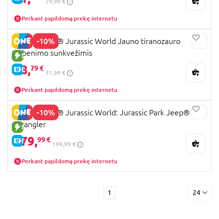
79,99 €
Perkant papildomą prekę internetu
-10%
77978 LEGO® Jurassic World Jauno tiranozauro
gabenimo sunkvežimis
NAUJA PREKĖ
28,
79 €
E-KAINA
31,99 €
Perkant papildomą prekę internetu
-10%
77984 LEGO® Jurassic World: Jurassic Park Jeep®
Wrangler
NAUJA PREKĖ
179,
99 €
E-KAINA
199,99 €
Perkant papildomą prekę internetu
1
24