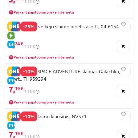
5,99 €
Perkant papildomą prekę internetu
-25%
HELLO KITTY veikėjų slaimo indelis asort., 04-6154
NAUJA PREKĖ
3,
74 €
E-KAINA
4,99 €
Perkant papildomą prekę internetu
-10%
TRENDHAUS SPACE ADVENTURE slaimas Galaktika,
asort., TH959294
E-KAINA
7,
19 €
7,99 €
Perkant papildomą prekę internetu
-10%
Didelis dino slaimo kiaušinis, NV571
E-KAINA
7,
19 €
7,99 €