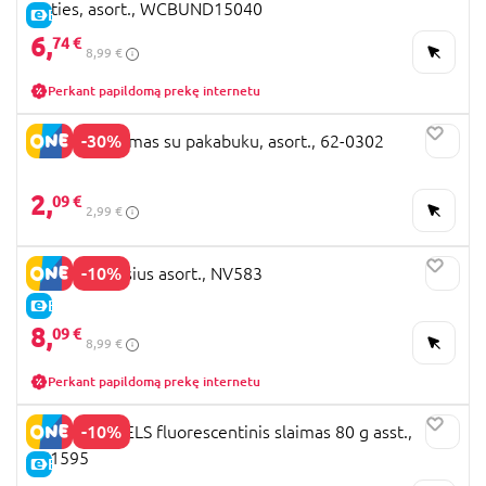
Cuties, asort., WCBUND15040
E-KAINA
6,
74 €
8,99 €
Perkant papildomą prekę internetu
-30%
BATMAN slaimas su pakabuku, asort., 62-0302
2,
09 €
2,99 €
-10%
Minkštas vaisius asort., NV583
E-KAINA
8,
09 €
8,99 €
Perkant papildomą prekę internetu
-10%
HAPPY WHEELS fluorescentinis slaimas 80 g asst.,
951595
E-KAINA