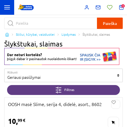
0
Paieška
Stiliui, kūrybai, vaizduotei
Lipdymas
Šlykštukai, slaimas
Šlykštukai, slaimas
Rūšiuoti
Geriausi pasiūlymai
Filtras
OOSH masė Slime, serija 4, didelė, asort., 8602
10,
99 €