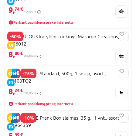
E-KAINA
9,
74 €
12,99 €
Perkant papildomą prekę internetu
-60%
MIRACULOUS kūrybinis rinkinys Macaron Creations,
M06012
IŠPARDAVIMAS
8,
80 €
21,99 €
-25%
OOSH slaimas Standard, 500g, 1 serija, asort.,
86103TQ2
E-KAINA
8,
24 €
10,99 €
Perkant papildomą prekę internetu
-10%
TRENDHAUSE Prank Box slaimas, 35 g., 1 vnt., asort,
TH964359
E-KAINA
5,
39 €