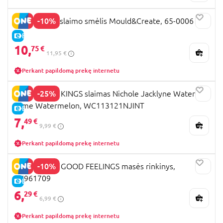
-10%
BATWHEELS slaimo smėlis Mould&Create, 65-0006
E-KAINA
10,
75 €
11,95 €
Perkant papildomą prekę internetu
-25%
COMPOUND KINGS slaimas Nichole Jacklyne Water
Slime Watermelon, WC113121NJINT
E-KAINA
7,
49 €
9,99 €
Perkant papildomą prekę internetu
-10%
TRENDHAUS GOOD FEELINGS masės rinkinys,
TH961709
E-KAINA
6,
29 €
6,99 €
Perkant papildomą prekę internetu