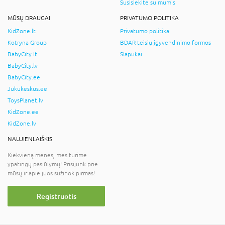
Susisiekite su mumis
MŪSŲ DRAUGAI
PRIVATUMO POLITIKA
KidZone.lt
Privatumo politika
Kotryna Group
BDAR teisių įgyvendinimo formos
BabyCity.lt
Slapukai
BabyCity.lv
BabyCity.ee
Jukukeskus.ee
ToysPlanet.lv
KidZone.ee
KidZone.lv
NAUJIENLAIŠKIS
Kiekvieną mėnesį mes turime
ypatingų pasiūlymų! Prisijunk prie
mūsų ir apie juos sužinok pirmas!
Registruotis