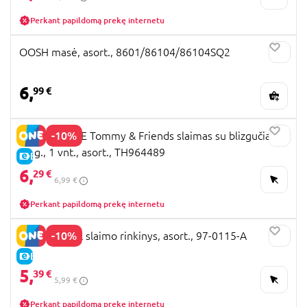
Perkant papildomą prekę internetu
OOSH masė, asort., 8601/86104/86104SQ2
6,
99 €
-10%
TRENDHAUSE Tommy & Friends slaimas su blizgučiais,
82 g., 1 vnt., asort., TH964489
E-KAINA
6,
29 €
6,99 €
Perkant papildomą prekę internetu
-10%
PAW PATROL slaimo rinkinys, asort., 97-0115-A
E-KAINA
5,
39 €
5,99 €
Perkant papildomą prekę internetu