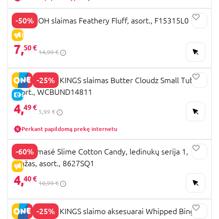
-50%
PLAY DOH slaimas Feathery Fluff, asort., F15315L0
IŠPARDAVIMAS
7,
50 €
14,99 €
-25%
COMPOUND KINGS slaimas Butter Cloudz Small Tub,
asort., WCBUND14811
E-KAINA
4,
49 €
5,99 €
Perkant papildomą prekę internetu
-60%
OOSH masė Slime Cotton Candy, ledinukų serija 1,
mažas, asort., 8627SQ1
IŠPARDAVIMAS
4,
40 €
10,99 €
-25%
COMPOUND KINGS slaimo aksesuarai Whipped Bingsu