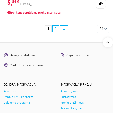
5,
84 €
6,49 €
Perkant papildomą prekę internetu
1
2
→
24
Užsakymo statusas
Grąžinimo forma
Parduotuvių darbo laikas
BENDRA INFORMACIJA
INFORMACIJA PIRKĖJUI
Apie mus
Apmokėjimas
Parduotuvių kontaktai
Pristatymas
Lojalumo programa
Prekių grąžinimas
Pirkimo taisyklės