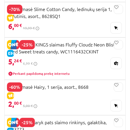
-70%
OOSH masė Slime Cotton Candy, ledinukų serija 1,
vidutinis, asort., 8628SQ1
IŠPARDAVIMAS
6,
00 €
19,99 €
-25%
COMPOUND KINGS slaimas Fluffy Cloudz Neon Blister
Card Sweet treats candy, WC1116432CKINT
E-KAINA
5,
24 €
6,99 €
Perkant papildomą prekę internetu
-60%
OOSH masė Hairy, 1 serija, asort., 8668
IŠPARDAVIMAS
2,
00 €
5,00 €
-25%
TUBAN Pasidaryk pats slaimo rinkinys, galaktika,
TU3773