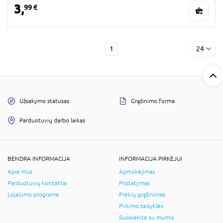
3,
99 €
1
24
Užsakymo statusas
Grąžinimo forma
Parduotuvių darbo laikas
BENDRA INFORMACIJA
INFORMACIJA PIRKĖJUI
Apie mus
Apmokėjimas
Parduotuvių kontaktai
Pristatymas
Lojalumo programa
Prekių grąžinimas
Pirkimo taisyklės
Susisiekite su mumis