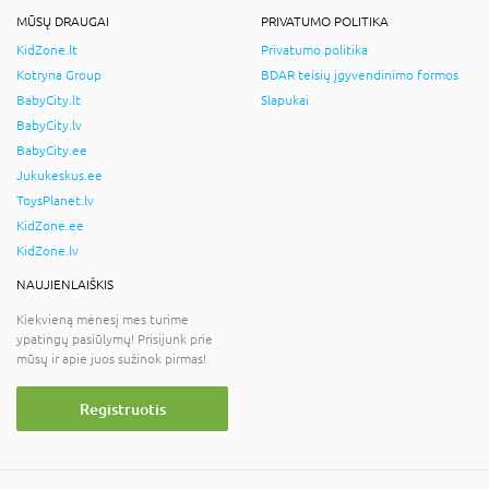
MŪSŲ DRAUGAI
PRIVATUMO POLITIKA
KidZone.lt
Privatumo politika
Kotryna Group
BDAR teisių įgyvendinimo formos
BabyCity.lt
Slapukai
BabyCity.lv
BabyCity.ee
Jukukeskus.ee
ToysPlanet.lv
KidZone.ee
KidZone.lv
NAUJIENLAIŠKIS
Kiekvieną mėnesį mes turime
ypatingų pasiūlymų! Prisijunk prie
mūsų ir apie juos sužinok pirmas!
Registruotis