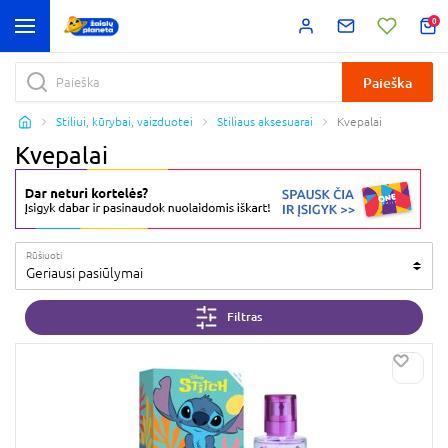
0
Paieška
Stiliui, kūrybai, vaizduotei
Stiliaus aksesuarai
Kvepalai
Kvepalai
Rūšiuoti
Geriausi pasiūlymai
Filtras