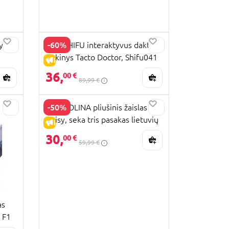
-60%
Hyper
PLAYSHIFU interaktyvus daktaro
rinkinys Tacto Doctor, Shifu041
IŠPARDAVIMAS
36,
00 €
89,99 €
-50%
BAMBOLINA pliušinis žaislas
Daisy, seka tris pasakas lietuvių
IŠPARDAVIMAS
kalba, BD2021LT
30,
00 €
59,99 €
as
 F1