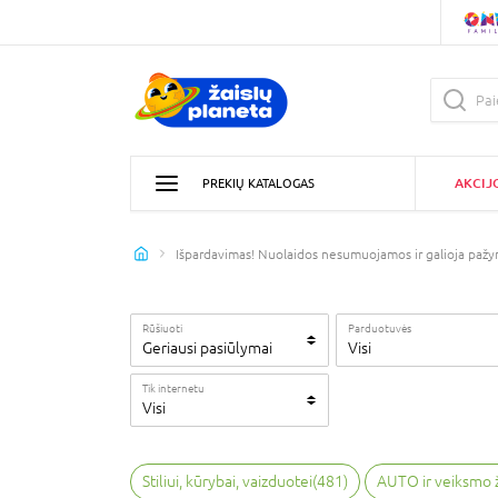
AKCIJ
PREKIŲ KATALOGAS
Išpardavimas! Nuolaidos nesumuojamos ir galioja pa
Rūšiuoti
Parduotuvės
Geriausi pasiūlymai
Visi
Tik internetu
Visi
Stiliui, kūrybai, vaizduotei
(
481
)
AUTO ir veiksmo 