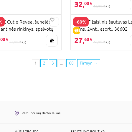
W12 E Performance, 82355
32,
00 €
63,99 €
%
-60%
IE Cutie Reveal šunelės
X-SHOT žaislinis šautuvas L
antinės rinkinys, spalvotų
Skins, 2vnt., asort., 36602
PARDAVIMAS
IŠPARDAVIMAS
ų serija, HRK41
,
27,
00 €
60 €
55,99 €
68,99 €
1
2
3
...
68
Pirmyn
→
Parduotuvių darbo laikas
MŪSŲ DRAUGAI
PRIVATUMO POLITIKA