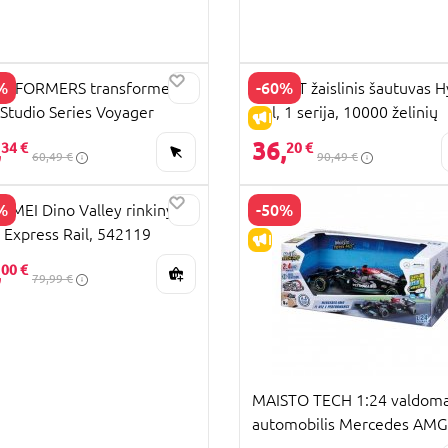
%
-60%
NSFORMERS transformeris
X-SHOT žaislinis šautuvas 
Studio Series Voyager
Gel, 1 serija, 10000 želinių
PARDAVIMAS
IŠPARDAVIMAS
t., E0702EU6
rutuliukų, asort., 36621
,
36,
34 €
20 €
60,49 €
90,49 €
%
-50%
 MEI Dino Valley rinkinys
 Express Rail, 542119
PARDAVIMAS
IŠPARDAVIMAS
,
00 €
79,99 €
MAISTO TECH 1:24 valdom
automobilis Mercedes AMG