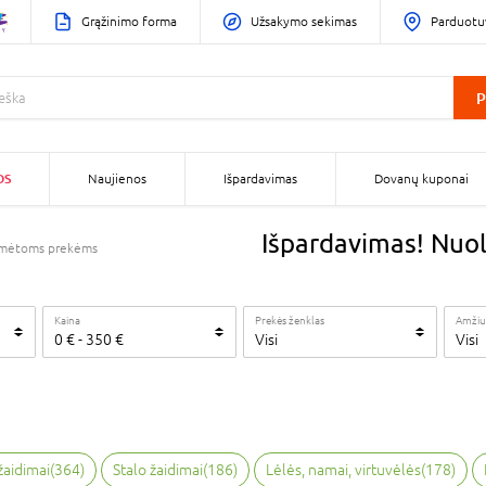
Grąžinimo forma
Užsakymo sekimas
Parduotu
P
OS
Naujienos
Išpardavimas
Dovanų kuponai
Išpardavimas! Nuol
žymėtoms prekėms
Kaina
Prekės ženklas
Amžiu
0
€
-
350
€
Visi
Visi
žaidimai
(
364
)
Stalo žaidimai
(
186
)
Lėlės, namai, virtuvėlės
(
178
)