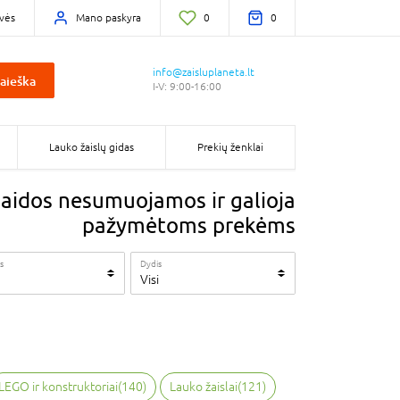
vės
Mano paskyra
0
0
info@zaisluplaneta.lt
aieška
I-V: 9:00-16:00
Lauko žaislų gidas
Prekių ženklai
aidos nesumuojamos ir galioja
pažymėtoms prekėms
s
Dydis
Visi
LEGO ir konstruktoriai
(
140
)
Lauko žaislai
(
121
)