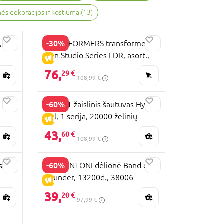
ės dekoracijos ir kostiumai
(
13
)
-30%
,
TRANSFORMERS transformeris
Gen Studio Series LDR, asort.,
IŠPARDAVIMAS
E0703EU6
76,
29 €
108,99 €
-60%
X-SHOT žaislinis šautuvas Hyper
Gel, 1 serija, 20000 želinių
IŠPARDAVIMAS
rutuliukų, asort., 36620
43,
60 €
108,99 €
-60%
sa –
CLEMENTONI dėlionė Band of
Thunder, 13200d., 38006
IŠPARDAVIMAS
39,
20 €
97,99 €