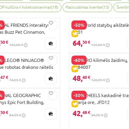
OP kultūra ir kolekcionavimas
(
18
)
Pasiruošimas šventei
(
13
)
Šventin
%
-50%
EAL FRIENDS interaktyvus
SIKU World statybų aikštelė
las Buzz Pet Cinnamon,
5701
PARDAVIMAS
IŠPARDAVIMAS
955L0
,
64,
50 €
50 €
149,00 €
129,00 €
%
-60%
43 LEGO® NINJAGO®
PLAYGRO kilimėlis žaidimų,
e robotas drakono raitelis
0184007
PARDAVIMAS
IŠPARDAVIMAS
,
48,
47 €
40 €
74,95 €
120,99 €
%
-50%
IONAL GEOGRAPHIC
HOT WHEELS kaskadinė tra
inys Epic Fort Building,
Avarija ore, JFD12
PARDAVIMAS
IŠPARDAVIMAS
ORT70
,
42,
50 €
48 €
84,99 €
84,95 €