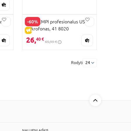
-60%
aser
BONTEMPI profesionalus USB
mikrofonas, 41 8020
IŠPARDAVIMAS
26,
40 €
65,99 €
Rodyti
24
NAUJIENLAIŠKIS