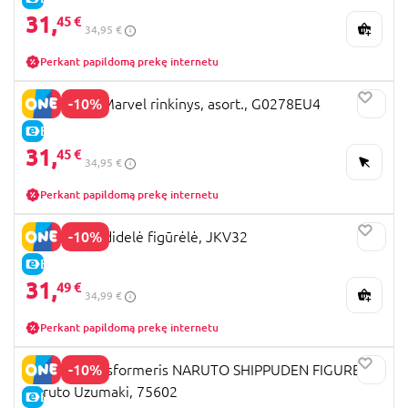
31,
45 €
34,95 €
Perkant papildomą prekę internetu
-10%
BEY BLADE Marvel rinkinys, asort., G0278EU4
E-KAINA
31,
45 €
34,95 €
Perkant papildomą prekę internetu
-10%
TOY STORY didelė figūrėlė, JKV32
E-KAINA
31,
49 €
34,99 €
Perkant papildomą prekę internetu
-10%
Blokees transformeris NARUTO SHIPPUDEN FIGURES
Naruto Uzumaki, 75602
E-KAINA