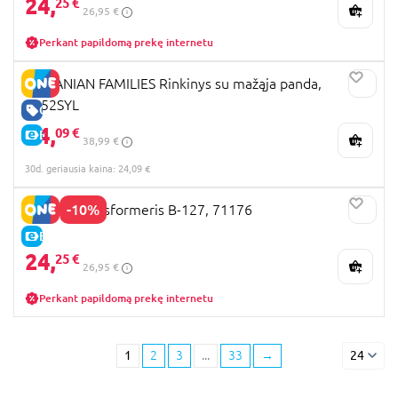
24,
25 €
26,95 €
Perkant papildomą prekę internetu
SYLVANIAN FAMILIES Rinkinys su mažąja panda,
5652SYL
GERA KAINA
24,
09 €
E-KAINA
38,99 €
30d. geriausia kaina: 24,09 €
-10%
Blokees transformeris B-127, 71176
E-KAINA
24,
25 €
26,95 €
Perkant papildomą prekę internetu
1
2
3
...
33
→
24