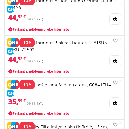
-10%
Blokees transformeris Action Edition Optimus Prime,
71156
E-KAINA
44,
95 €
49,95 €
Perkant papildomą prekę internetu
-10%
Blokees transformeris Blokees Figures - HATSUNE
MIKU, 73502
E-KAINA
44,
95 €
49,95 €
Perkant papildomą prekę internetu
-10%
BEY BLADE X nešiojama žaidimų arena, G0841EU4
E-KAINA
35,
99 €
39,99 €
Perkant papildomą prekę internetu
-10%
WWE Top Picks Elite imtynininko figūrėlė, 15 cm,