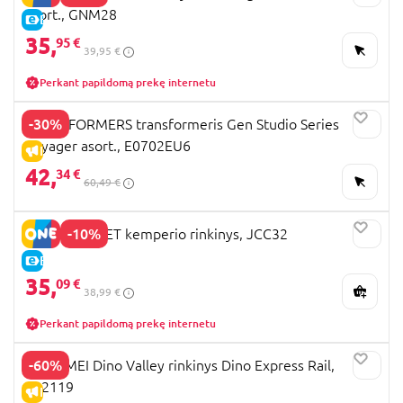
asort., GNM28
E-KAINA
35,
95 €
39,95 €
Perkant papildomą prekę internetu
-30%
TRANSFORMERS transformeris Gen Studio Series
Voyager asort., E0702EU6
IŠPARDAVIMAS
42,
34 €
60,49 €
-10%
POLLY POCKET kemperio rinkinys, JCC32
E-KAINA
35,
09 €
38,99 €
Perkant papildomą prekę internetu
-60%
CHAP MEI Dino Valley rinkinys Dino Express Rail,
542119
IŠPARDAVIMAS