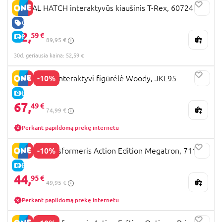
PRIMAL HATCH interaktyvūs kiaušinis T-Rex, 6072462
GERA KAINA
52,
59 €
E-KAINA
89,95 €
30d. geriausia kaina: 52,59 €
-10%
TOY STORY interaktyvi figūrėlė Woody, JKL95
E-KAINA
67,
49 €
74,99 €
Perkant papildomą prekę internetu
-10%
Blokees transformeris Action Edition Megatron, 71167
E-KAINA
44,
95 €
49,95 €
Perkant papildomą prekę internetu