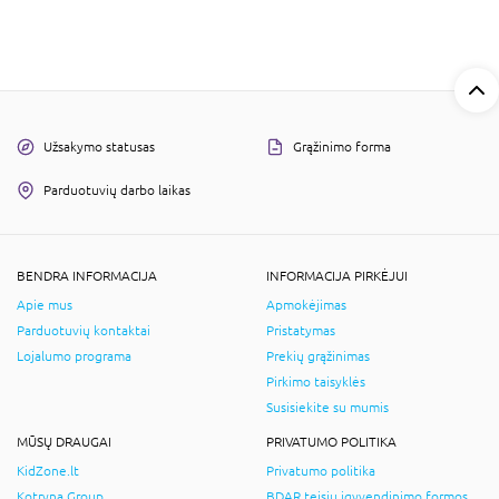
Užsakymo statusas
Grąžinimo forma
Parduotuvių darbo laikas
BENDRA INFORMACIJA
INFORMACIJA PIRKĖJUI
Apie mus
Apmokėjimas
Parduotuvių kontaktai
Pristatymas
Lojalumo programa
Prekių grąžinimas
Pirkimo taisyklės
Susisiekite su mumis
MŪSŲ DRAUGAI
PRIVATUMO POLITIKA
KidZone.lt
Privatumo politika
Kotryna Group
BDAR teisių įgyvendinimo formos