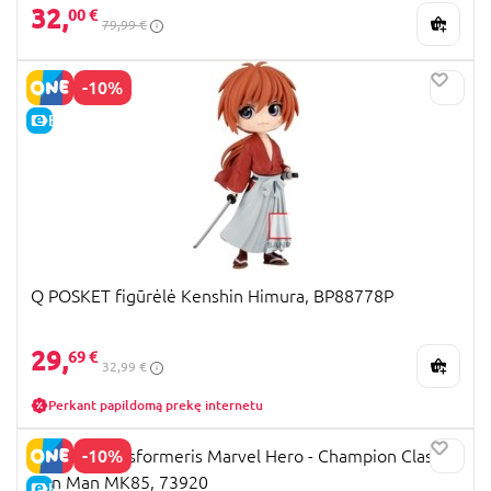
32,
00 €
79,99 €
-10%
E-KAINA
Q POSKET figūrėlė Kenshin Himura, BP88778P
29,
69 €
32,99 €
Perkant papildomą prekę internetu
-10%
Blokees transformeris Marvel Hero - Champion Class
Iron Man MK85, 73920
E-KAINA