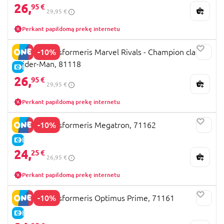
26,
95 €
29,95 €
Perkant papildomą prekę internetu
-10%
Blokees transformeris Marvel Rivals - Champion class
Spider-Man, 81118
E-KAINA
26,
95 €
29,95 €
Perkant papildomą prekę internetu
-10%
Blokees transformeris Megatron, 71162
E-KAINA
24,
25 €
26,95 €
Perkant papildomą prekę internetu
-10%
Blokees transformeris Optimus Prime, 71161
E-KAINA