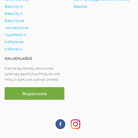
BabyCity.lt
Slapukai
BabyCity.lv
BabyCity.ee
Jukukeskus.ee
ToysPlanet.lv
KidZone.ee
KidZone.lv
NAUJIENLAIŠKIS
Kiekvieną mėnesį mes turime
ypatingų pasiūlymų! Prisijunk prie
mūsų ir apie juos sužinok pirmas!
Registruotis