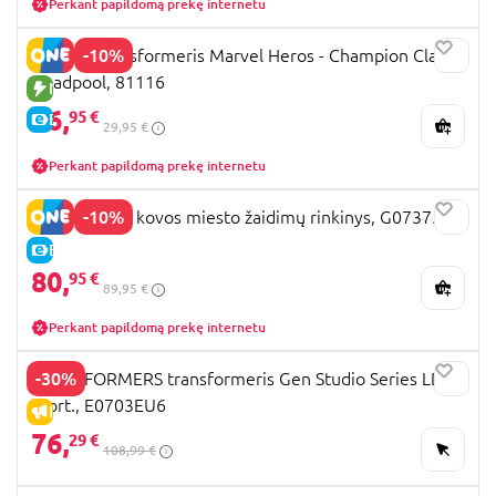
Perkant papildomą prekę internetu
-10%
Blokees transformeris Marvel Heros - Champion Class
Deadpool, 81116
NAUJA PREKĖ
26,
95 €
E-KAINA
29,95 €
Perkant papildomą prekę internetu
-10%
SPIDER-MAN kovos miesto žaidimų rinkinys, G07375L0
E-KAINA
80,
95 €
89,95 €
Perkant papildomą prekę internetu
-30%
TRANSFORMERS transformeris Gen Studio Series LDR,
asort., E0703EU6
IŠPARDAVIMAS
76,
29 €
108,99 €