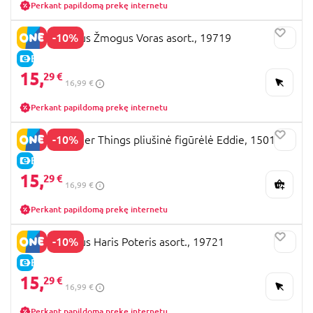
Perkant papildomą prekę internetu
-10%
YUME Herojus Žmogus Voras asort., 19719
E-KAINA
15,
29 €
16,99 €
Perkant papildomą prekę internetu
-10%
YUME Stranger Things pliušinė figūrėlė Eddie, 15015
E-KAINA
15,
29 €
16,99 €
Perkant papildomą prekę internetu
-10%
YUME Herojus Haris Poteris asort., 19721
E-KAINA
15,
29 €
16,99 €
Perkant papildomą prekę internetu