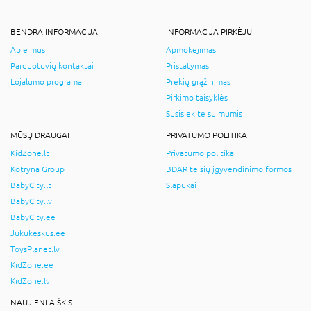
BENDRA INFORMACIJA
INFORMACIJA PIRKĖJUI
Apie mus
Apmokėjimas
Parduotuvių kontaktai
Pristatymas
Lojalumo programa
Prekių grąžinimas
Pirkimo taisyklės
Susisiekite su mumis
MŪSŲ DRAUGAI
PRIVATUMO POLITIKA
KidZone.lt
Privatumo politika
Kotryna Group
BDAR teisių įgyvendinimo formos
BabyCity.lt
Slapukai
BabyCity.lv
BabyCity.ee
Jukukeskus.ee
ToysPlanet.lv
KidZone.ee
KidZone.lv
NAUJIENLAIŠKIS