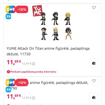
-10%
E-KAINA
YUME Attack On Titan anime figūrėlė, paslaptinga
dėžutė, 11750
11,
69 €
12,99 €
Perkant papildomą prekę internetu
-10%
YUME Haikyu anime figūrėlė, paslaptinga dėžutė,
11790
E-KAINA
11,
69 €
12,99 €