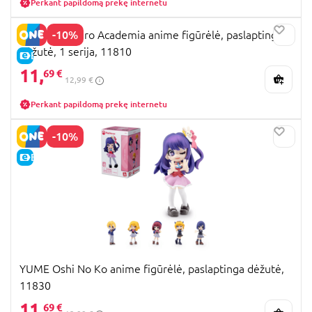
Perkant papildomą prekę internetu
-10%
YUME My Hero Academia anime figūrėlė, paslaptinga
dėžutė, 1 serija, 11810
E-KAINA
11,
69 €
12,99 €
Perkant papildomą prekę internetu
-10%
E-KAINA
YUME Oshi No Ko anime figūrėlė, paslaptinga dėžutė,
11830
11,
69 €