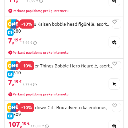
12,99 €
Perkant papildomą prekę internetu
-10%
YUME Jujutsu Kaisen bobble head figūrėlė, asort.,
11280
E-KAINA
7,
19 €
7,99 €
Perkant papildomą prekę internetu
-10%
YUME Stranger Things Bobble Hero figurėlė, asort.,
15310
E-KAINA
7,
19 €
7,99 €
Perkant papildomą prekę internetu
-10%
Netflix Countdown Gift Box advento kalendorius,
15309
E-KAINA
107,
10 €
119,00 €