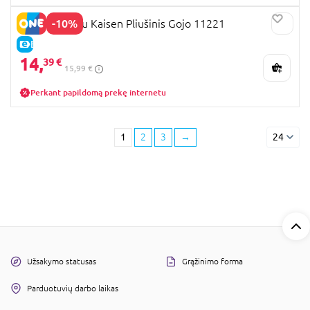
-10%
YUME Jujutsu Kaisen Pliušinis Gojo 11221
E-KAINA
14,
39 €
15,99 €
Perkant papildomą prekę internetu
1
2
3
→
24
Užsakymo statusas
Grąžinimo forma
Parduotuvių darbo laikas