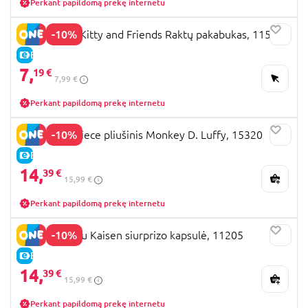
Perkant papildomą prekę internetu
-10%
YUME Hello Kitty and Friends Raktų pakabukas, 11540
E-KAINA
7,
19 €
7,99 €
Perkant papildomą prekę internetu
-10%
YUME One Piece pliušinis Monkey D. Luffy, 15320
E-KAINA
14,
39 €
15,99 €
Perkant papildomą prekę internetu
-10%
YUME Jujutsu Kaisen siurprizo kapsulė, 11205
E-KAINA
14,
39 €
15,99 €
Perkant papildomą prekę internetu