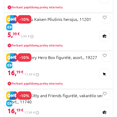
Perkant papildomą prekę internetu
-10%
YUME Jujutsu Kaisen Pliušinis herojus, 11201
E-KAINA
5,
39 €
5,99 €
Perkant papildomą prekę internetu
-10%
YUME Toy Story Hero Box figurėlė, asort., 19227
E-KAINA
16,
19 €
17,99 €
Perkant papildomą prekę internetu
-10%
YUME Hello Kitty and Friends figurėlė, vakarėlio serija,
asort., 11740
E-KAINA
16,
19 €
17,99 €