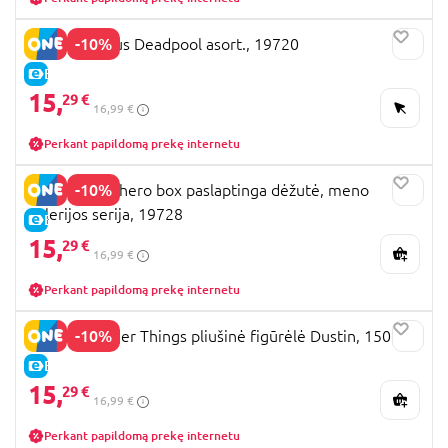
-10%
YUME Herojus Deadpool asort., 19720
E-KAINA
15,
29 €
16,99 €
Perkant papildomą prekę internetu
-10%
YUME Stitch hero box paslaptinga dėžutė, meno
galerijos serija, 19728
E-KAINA
15,
29 €
16,99 €
Perkant papildomą prekę internetu
-10%
YUME Stranger Things pliušinė figūrėlė Dustin, 15014
E-KAINA
15,
29 €
16,99 €
Perkant papildomą prekę internetu