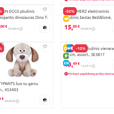
%
-50%
KIN EGGS pliušinis
SCREAMERZ elektroninis
mojantis dinozauras Dino T-
pliušinis žaislas Beždžionė,
PARDAVIMAS
IŠPARDAVIMAS
Ninja, asort., SK017A1
105953333
,
15,
00 €
00 €
37,49 €
29,99 €
%
-10%
KEEL TOYS pliušinis vienara
22 cm, assort., SE3817
PARDAVIMAS
NAUJA PREKĖ
13,
E-KAINA
49 €
14,99 €
Perkant papildomą prekę intern
YPANTS šuo su garsu
., 453403
0 €
29,99 €