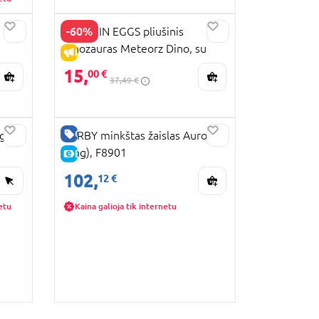
-60%
CRACKIN EGGS pliušinis
dinozauras Meteorz Dino, su
IŠPARDAVIMAS
šviesomis ir garsais, asort.,
15,
00 €
37,49 €
SK009A1
GERA KAINA
gis,
FURBY minkštas žaislas Aurora
(eng), F8901
E-KAINA
102,
12 €
etu
Kaina galioja tik internetu