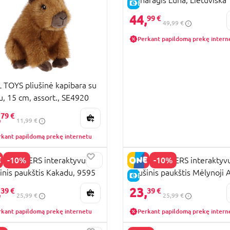
UJA PREKĖ
E-KAINA
versija, BD2003LT
44,
KAINA
99 €
49,99 €
Perkant papildomą prekę intern
 TOYS pliušinė kapibara su
u, 15 cm, assort., SE4920
,
79 €
11,99 €
rkant papildomą prekę internetu
-10%
-10%
Y YAPPERS interaktyvus
HAPPY YAPPERS interaktyv
šinis paukštis Kakadu, 9595
pliušinis paukštis Mėlynoji A
KAINA
E-KAINA
9593
,
23,
39 €
39 €
25,99 €
25,99 €
rkant papildomą prekę internetu
Perkant papildomą prekę intern