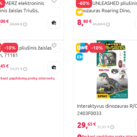
%
-60%
AMERZ elektroninis
DINOS UNLEASHED pliušini
inis žaislas Triušis,
dinozauras Roaring Dino,
PARDAVIMAS
IŠPARDAVIMAS
953332
asort.,35060
,
8,
00 €
80 €
29,99 €
21,99 €
-10%
-10%
GEBOB pliušinis žaislas,
m, 71161
KAINA
E-KAINA
,
45 €
34,95 €
rkant papildomą prekę internetu
Interaktyvus dinozauras R/C
2403F0033
29,
65 €
32,95 €
Perkant papildomą prekę intern