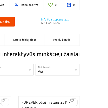
vės
Mano paskyra
0
0
info@zaisluplaneta.lt
aieška
I-V: 9:00-16:00
Lauko žaislų gidas
Prekių ženklai
i interaktyvūs minkštieji žaislai
s
Tik internetu
Visi
s
FUREVER pliušinis žaislas KIKI,
10051OB