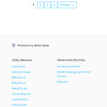
1
2
3
4
Pirmyn
→
Parduotuvių darbo laikas
MŪSŲ DRAUGAI
PRIVATUMO POLITIKA
KidZone.lt
Privatumo politika
Kotryna Group
BDAR teisių įgyvendinimo
formos
BabyCity.lt
Slapukai
BabyCity.lv
BabyCity.ee
Jukukeskus.ee
ToysPlanet.lv
KidZone.ee