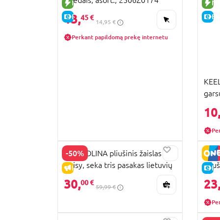
NAUJA PREKĖ
NA
13,
E-KAINA
E-
45 €
14,95 €
Perkant papildomą prekę internetu
KEEL
gars
10
Pe
-50%
BAMBOLINA pliušinis žaislas
HAPP
Daisy, seka tris pasakas lietuvių
pliu
IŠPARDAVIMAS
E-
kalba, BD2021LT
30,
23
00 €
59,99 €
Pe