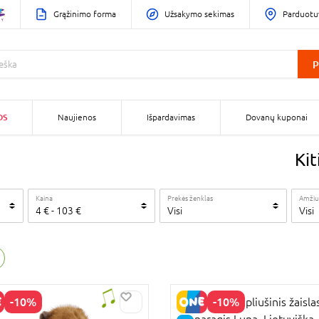
Grąžinimo forma
Užsakymo sekimas
Parduotu
P
OS
Naujienos
Išpardavimas
Dovanų kuponai
Kit
Kaina
Prekės ženklas
Amžiu
4
€
-
103
€
Visi
Visi
-10%
-10%
BAMBOLINA pliušinis žaisla
vienaragis Luna, Lietuviška