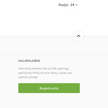
Rodyti
24
NAUJIENLAIŠKIS
Kiekvieną mėnesį mes turime ypatingų
pasiūlymų! Prisijunk prie mūsų ir apie juos
sužinok pirmas!
Registruotis