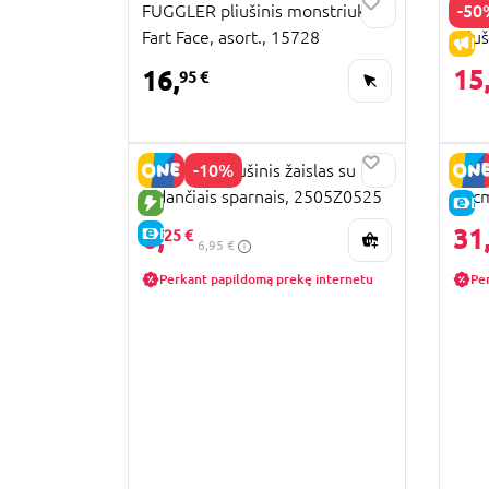
-50
FUGGLER pliušinis monstriukas
SCRE
Fart Face, asort., 15728
pliuš
IŠ
105
15
16,
95 €
-10%
Capybara pliušinis žaislas su
SPON
judančiais sparnais, 2505Z0525
25c
NAUJA PREKĖ
E-
6,
31
E-KAINA
25 €
6,95 €
Perkant papildomą prekę internetu
Pe