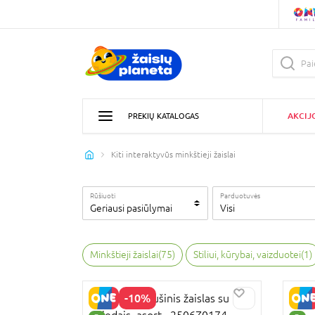
AKCIJ
PREKIŲ KATALOGAS
Kiti interaktyvūs minkštieji žaislai
Rūšiuoti
Parduotuvės
Geriausi pasiūlymai
Visi
Minkštieji žaislai
(
75
)
Stiliui, kūrybai, vaizduotei
(
1
)
-10%
Capybara pliušinis žaislas su
priedais, asort., 2506Z0174