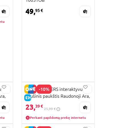
49,
95 €
etu
-10%
us
HAPPY YAPPERS interaktyvus
ra,
pliušinis paukštis Raudonoji Ara,
E-KAINA
9594
23,
39 €
25,99 €
etu
Perkant papildomą prekę internetu