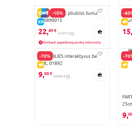
-10%
-60
CHI CHI LOVE pliušinis šuniukas,
CRAC
105890015
riau
E-KAINA
IŠ
Rex 
22,
15
49 €
24,99 €
Perkant papildomą prekę internetu
-70%
-70
GRUMBLIES interaktyvus žaislas
Bolt, 01892
IŠPARDAVIMAS
IŠ
9,
00 €
29,99 €
FART
25cm
9,
0