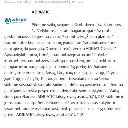
saugos, sveikatos ir aplinkos apsaugos reikalavimus.
ADRIATIC
Pildome vaikų svajones! Gimtadieniui, šv. Kalėdoms,
šv. Velykoms ar kitai smagiai progai – čia rasite
geidžiamiausią staigmeną vaikui. Parduotuvės
„Žaislų planeta“
asortimentas kupinas pasirinkimų įvairaus amžiaus vaikams – nuo
naujagimių iki paauglių. Domina prekės ženklo
ADRIATIC
žaislai?
Apsilankykite mūsų fizinėje parduotuvėje arba peržiūrėkite
internetinės parduotuvės katalogą – pasistengsime suteikti kuo
daugiau informacijos apie jus dominančią prekę. Mažiausiems
pasiūlysime edukacinių žaislų, kūrybinių rinkinių, spalvingų lėlyčių ar
įspūdingų mašinyčių. Planuojantiems laisvalaikį su visa šeima
siūlome susipažinti su stalo žaidimų ir dėlionių pasirinkimu. Ir, žinoma,
pasirūpinti vaikišku paspirtuku ar dviratuku šeimos iškyloms! Vaikų
širdis jau užkariavo
ADRIATIC laistytuvas, asort., 0,7 l, 212
, siūlome ir
jums plačiau susipažinti. Keliame aukštus reikalavimus kokybei ir
visuomet norime maloniai nustebinti patrauklia kaina – ją siūlome ir
prekei
ADRIATIC laistytuvas, asort., 0,7 l, 212
.