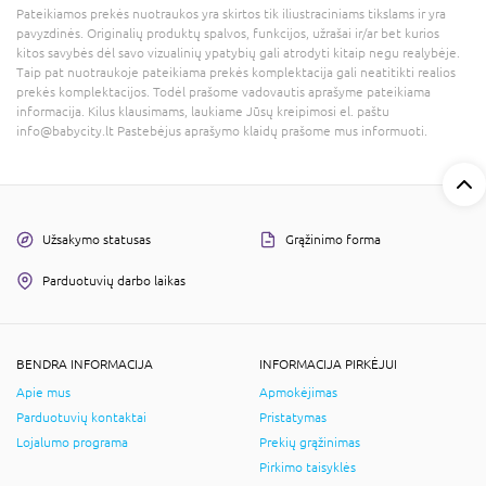
Pateikiamos prekės nuotraukos yra skirtos tik iliustraciniams tikslams ir yra
pavyzdinės. Originalių produktų spalvos, funkcijos, užrašai ir/ar bet kurios
kitos savybės dėl savo vizualinių ypatybių gali atrodyti kitaip negu realybėje.
Taip pat nuotraukoje pateikiama prekės komplektacija gali neatitikti realios
prekės komplektacijos. Todėl prašome vadovautis aprašyme pateikiama
informacija. Kilus klausimams, laukiame Jūsų kreipimosi el. paštu
info@babycity.lt Pastebėjus aprašymo klaidų prašome mus informuoti.
Užsakymo statusas
Grąžinimo forma
Parduotuvių darbo laikas
BENDRA INFORMACIJA
INFORMACIJA PIRKĖJUI
Apie mus
Apmokėjimas
Parduotuvių kontaktai
Pristatymas
Lojalumo programa
Prekių grąžinimas
Pirkimo taisyklės