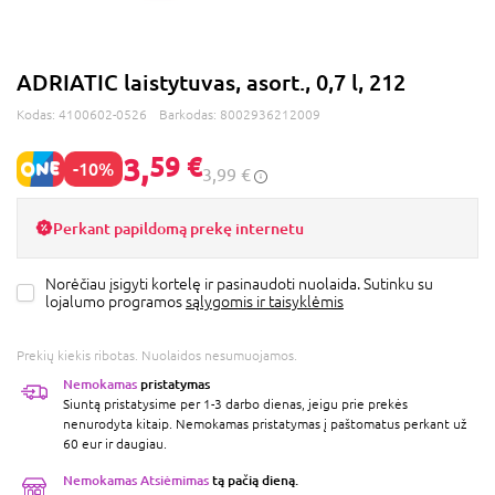
ADRIATIC laistytuvas, asort., 0,7 l, 212
Kodas:
4100602-0526
Barkodas:
8002936212009
3,
59 €
-10%
3,99 €
Perkant papildomą prekę internetu
Norėčiau įsigyti kortelę ir pasinaudoti nuolaida. Sutinku su
lojalumo programos
sąlygomis ir taisyklėmis
Prekių kiekis ribotas. Nuolaidos nesumuojamos.
Nemokamas
pristatymas
Siuntą pristatysime per 1-3 darbo dienas, jeigu prie prekės
nenurodyta kitaip. Nemokamas pristatymas į paštomatus perkant už
60 eur ir daugiau.
Nemokamas Atsiėmimas
tą pačią dieną.