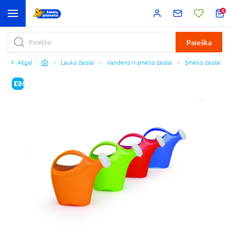
0
Paieška
Atgal
Lauko žaislai
Vandens ir smėlio žaislai
Smėlio žaislai
E-KAINA