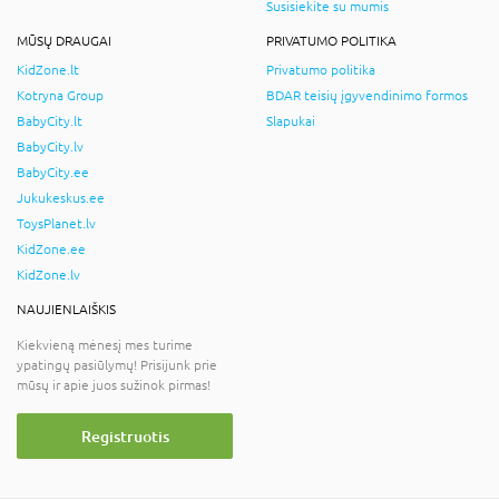
Susisiekite su mumis
MŪSŲ DRAUGAI
PRIVATUMO POLITIKA
KidZone.lt
Privatumo politika
Kotryna Group
BDAR teisių įgyvendinimo formos
BabyCity.lt
Slapukai
BabyCity.lv
BabyCity.ee
Jukukeskus.ee
ToysPlanet.lv
KidZone.ee
KidZone.lv
NAUJIENLAIŠKIS
Kiekvieną mėnesį mes turime
ypatingų pasiūlymų! Prisijunk prie
mūsų ir apie juos sužinok pirmas!
Registruotis