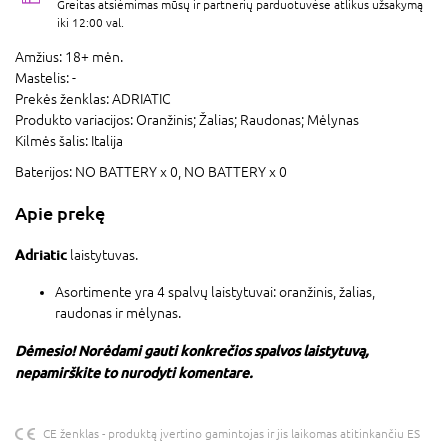
Greitas atsiėmimas mūsų ir partnerių parduotuvėse atlikus užsakymą
iki 12:00 val.
Amžius:
18+ mėn.
Mastelis:
-
Prekės ženklas:
ADRIATIC
Produkto variacijos:
Oranžinis; Žalias; Raudonas; Mėlynas
Kilmės šalis:
Italija
Baterijos:
NO BATTERY x 0,
NO BATTERY x 0
Apie prekę
Adriatic
laistytuvas.
Asortimente yra 4 spalvų laistytuvai: oranžinis, žalias,
raudonas ir mėlynas.
Dėmesio! Norėdami gauti konkrečios spalvos laistytuvą,
nepamirškite to nurodyti komentare.
CE ženklas - produktą įvertino gamintojas ir jis laikomas atitinkančiu ES